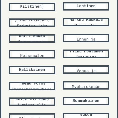
kirjaimella
Aulis U.
(Jyrki
Lehtinen
Kiiskinen)
Vesiesiintymiä
syvä rakkaus ei
John Keats
ketään
Markku Kaskela
(Timo Leinonen)
Mekaniikka
Endymion John
Keatsin mukaan
Caj Westerberg
Karri Kokko
Ennen ja
Sana sanasta
jälkeen
Riikka Palander
Tiina Poutanen
Poissaolon
Kanakuoro
paino
Henri Hirvenoja
Tiina
Hallikainen
Venus ja
Jupiter
Muistiinpuut
Ilona Heinonen
Teemu Forss
Myöhäiskesän
Maanantaikaikkeus
jumalatar
Kari
Keijo Virtanen
Rummukainen
Huminan alla
Kalasatama
Hirviöiden
Heikki Jalava
sukua