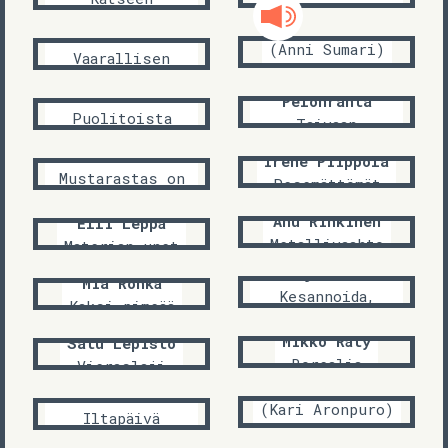
Runoja
maanosat
Louise Glück
Raisa Jäntti
(Anni Sumari)
Vaarallisen
Villi iiris
eläimen tilanne
Jarno
Tero Liukkonen
Pelonranta
Puolitoista
Taivaan
celsiusta
kalligrafia
Aino Krohn
Irene Piippola
Mustarastas on
Pesemättömät
minunkin nimeni
Anu Rinkinen
Elli Leppä
Metallivaahto
Materian unet
Katja Seutu
Mia Rönkä
Kesannoida,
Kaksi pimeää
säkenöidä
Mikko Räty
Satu Lepistö
Borealia
Vieraslaji
Silja
W. G. Sebald
Järventausta
(Kari Aronpuro)
Iltapäivä
Luonnon mukaan
isolla
Ann Jäderlund