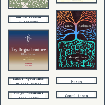
Silja
Järventausta
Vuorosana
pihapiirissä
Sanna Karlström
Maanpäällinen
Diliana
osa
Stoyanova
Try-lingual
nature
Jenni Miettunen
Lassi Hyvärinen
Meren
Vieras metsä
kronologia
Tuija Välipakka
Pirjo Kotamäki
Saari josta
Tämä Kohta
olen poissa
Vesa Lahti