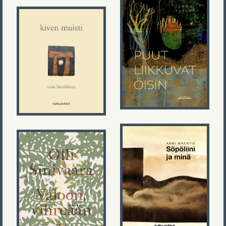
Anna Tapola
Tuula
Puut liikkuvat
Hämäläinen
öisin
Kiven muisti
Anni Mäentie
Olli Sinivaara
Söpöliini ja
minä
Valoon,
vihreään