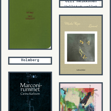
Olli Heikkonen
Hallitut vallat
Saila Susiluoto
Rituaali
Miska Repo
Linnut
Niillas
Holmberg
Naarattu
Carina Karlsson
Aulis U.
Marconirummet
Lehtinen