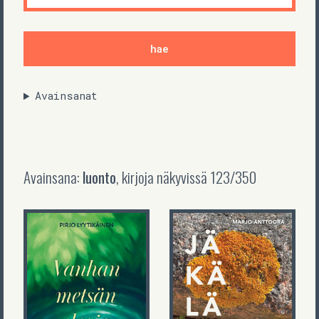
Avainsanat
Avainsana:
luonto
, kirjoja näkyvissä
123
/
350
Pirjo
Lyytikäinen
Marjo Anttoora
Vanhan metsän
Jäkäläsydän
elegia