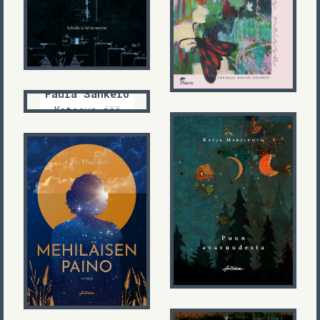
Ihmisyys meissä
talvehtii
Paula Sankelo
Katoava jää
Katja Meriluoto
Puun
Katja Meriluoto
avaruudesta
Mehiläisen
paino