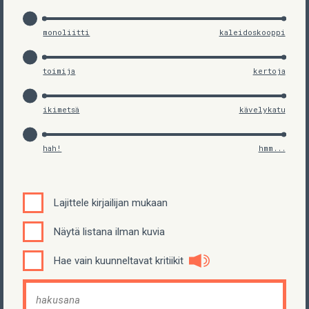
monoliitti
kaleidoskooppi
toimija
kertoja
ikimetsä
kävelykatu
hah!
hmm...
Lajittele kirjailijan mukaan
Näytä listana ilman kuvia
Hae vain kuunneltavat kritiikit