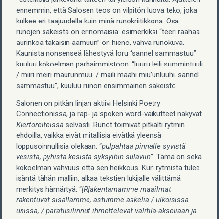
ennemmin, että Salosen teos on vilpitön luova teko, joka
kulkee eri taajuudella kuin minä runokriitikkona. Osa
runojen säkeistä on erinomaisia: esimerkiksi “teeri raahaa
aurinkoa takaisin aamuun” on hieno, vahva runokuva.
Kaunista nonsenseä lähestyvä loru “sannel sammastuu”
kuuluu kokoelman parhaimmistoon: “luuru leili summintuuli
/ miiri meiri maurunmuu. / maili maahi miu’unluuhi, sannel
sammastuu”, kuuluu runon ensimmäinen säkeistö.
Salonen on pitkän linjan aktiivi Helsinki Poetry
Connectionissa, ja rap- ja spoken word-vaikutteet näkyvät
Kiertoreiteissä
selvästi. Runot toimivat pitkälti rytmin
ehdoilla, vaikka eivät mitallisia eivätkä yleensä
loppusoinnullisia olekaan: “
pulpahtaa pinnalle syvistä
vesistä, pyhistä kesistä syksyihin sulaviin
”. Tämä on sekä
kokoelman vahvuus että sen heikkous. Kun rytmistä tulee
isäntä tähän malliin, alkaa tekstien lukijalle välittämä
merkitys hämärtyä. “
[R]akentamamme maailmat
rakentuvat sisällämme, astumme askelia / ulkoisissa
unissa, / paratiisilinnut ihmettelevät välitila-akseliaan ja