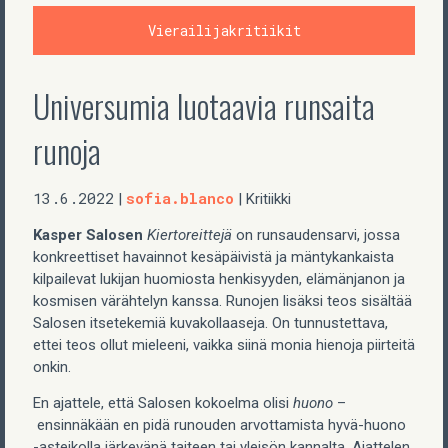
Vierailijakritiikit
Universumia luotaavia runsaita
runoja
13.6.2022
sofia.blanco
|
| Kritiikki
Kasper Salosen
Kiertoreittejä
on runsaudensarvi, jossa
konkreettiset havainnot kesäpäivistä ja mäntykankaista
kilpailevat lukijan huomiosta henkisyyden, elämänjanon ja
kosmisen värähtelyn kanssa. Runojen lisäksi teos sisältää
Salosen itsetekemiä kuvakollaaseja. On tunnustettava,
ettei teos ollut mieleeni, vaikka siinä monia hienoja piirteitä
onkin.
En ajattele, että Salosen kokoelma olisi
huono
–
ensinnäkään en pidä runouden arvottamista hyvä-huono
-asteikolla järkevänä taiteen tai yleisön kannalta. Ajattelen