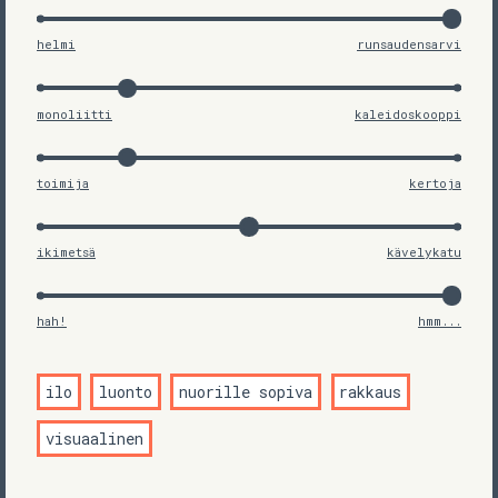
helmi
runsaudensarvi
monoliitti
kaleidoskooppi
toimija
kertoja
ikimetsä
kävelykatu
hah!
hmm...
ilo
luonto
nuorille sopiva
rakkaus
visuaalinen