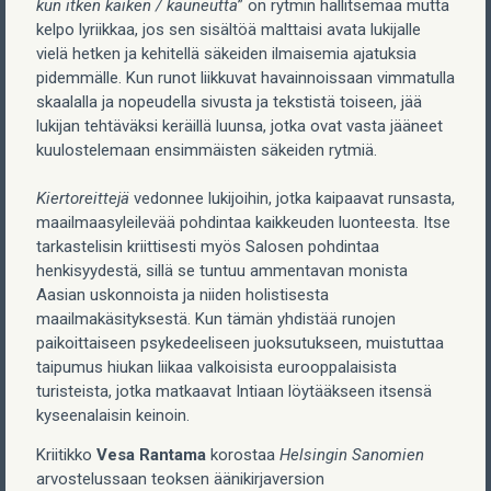
kun itken kaiken / kauneutta
” on rytmin hallitsemaa mutta
kelpo lyriikkaa, jos sen sisältöä malttaisi avata lukijalle
vielä hetken ja kehitellä säkeiden ilmaisemia ajatuksia
pidemmälle. Kun runot liikkuvat havainnoissaan vimmatulla
skaalalla ja nopeudella sivusta ja tekstistä toiseen, jää
lukijan tehtäväksi keräillä luunsa, jotka ovat vasta jääneet
kuulostelemaan ensimmäisten säkeiden rytmiä.
Kiertoreittejä
vedonnee lukijoihin, jotka kaipaavat runsasta,
maailmaasyleilevää pohdintaa kaikkeuden luonteesta. Itse
tarkastelisin kriittisesti myös Salosen pohdintaa
henkisyydestä, sillä se tuntuu ammentavan monista
Aasian uskonnoista ja niiden holistisesta
maailmakäsityksestä. Kun tämän yhdistää runojen
paikoittaiseen psykedeeliseen juoksutukseen, muistuttaa
taipumus hiukan liikaa valkoisista eurooppalaisista
turisteista, jotka matkaavat Intiaan löytääkseen itsensä
kyseenalaisin keinoin.
Kriitikko
Vesa Rantama
korostaa
Helsingin Sanomien
arvostelussaan teoksen äänikirjaversion