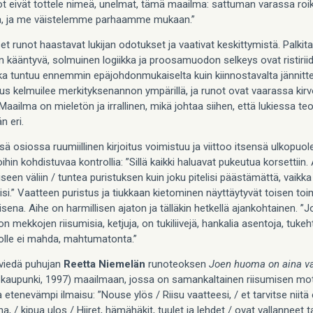
ot eivät tottele nimeä, unelmat, tämä maailma: sattuman varassa roi
a, ja me väistelemme parhaamme mukaan.”
t runot haastavat lukijan odotukset ja vaativat keskittymistä. Palki
n kääntyvä, solmuinen logiikka ja proosamuodon selkeys ovat ristirii
joka tuntuu ennemmin epäjohdonmukaiselta kuin kiinnostavalta jännitte
us kelmuilee merkityksenannon ympärillä, ja runot ovat vaarassa kir
Maailma on mieletön ja irrallinen, mikä johtaa siihen, että lukiessa te
n eri.
ä osiossa ruumiillinen kirjoitus voimistuu ja viittoo itsensä ulkopuolel
ihin kohdistuvaa kontrollia: ”Sillä kaikki haluavat pukeutua korsettiin.
iseen väliin / tuntea puristuksen kuin joku pitelisi päästämättä, vaikk
eisi.” Vaatteen puristus ja tiukkaan kietominen näyttäytyvät toisen to
ena. Aihe on harmillisen ajaton ja tälläkin hetkellä ajankohtainen. ”
n mekkojen riisumisia, ketjuja, on tukiliivejä, hankalia asentoja, tukeh
jolle ei mahda, mahtumatonta.”
 viedä puhujan
Reetta Niemelän
runoteoksen
Joen huoma on aina va
 kaupunki, 1997) maailmaan, jossa on samankaltainen riisumisen motii
a etenevämpi ilmaisu: ”Nouse ylös / Riisu vaatteesi, / et tarvitse niitä
a, / kipua ulos / Hiiret, hämähäkit, tuulet ja lehdet / ovat vallanneet t