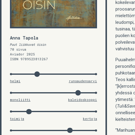
kokeileva
proosaruno
mielettöm
leudompi, 
tusinaa, t
puolien ko
Anna Tapola
polveilev
Puut liikkuvat öisin
vahvistuu
70 sivua
Aviador 2025
ISBN 9789523813267
Puuaihelma
personifio
puhkotaan,
Teos kall
helmi
runsaudensarvi
”[k]errost
yhdessä o
ytimestä: 
monoliitti
kaleidoskooppi
(
Tuli&Sav
onnellise
toimija
kertoja
kielteiste
”Marihuana