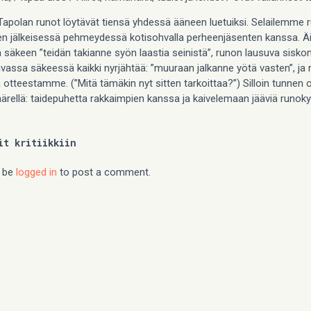
 Tapolan runot löytävät tiensä yhdessä ääneen luetuiksi. Selailemme r
n jälkeisessä pehmeydessä kotisohvalla perheenjäsenten kanssa. Äit
säkeen ”teidän takianne syön laastia seinistä”, runon lausuva siskoni
vassa säkeessä kaikki nyrjähtää: ”muuraan jalkanne yötä vasten”, ja 
 otteestamme. (”Mitä tämäkin nyt sitten tarkoittaa?”) Silloin tunnen 
äärellä: taidepuhetta rakkaimpien kanssa ja kaivelemaan jääviä runok
it kritiikkiin
 be
logged in
to post a comment.