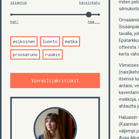
miten pel
ikimetsä
kävelykatu
silmukoit
Omaäänise
hah!
hmm...
Sisäänpäi
tavalla, 
Epätarkku
esikoinen
luonto
matka
otteesta. 
kerta vähä
proosaruno
ruumis
Viimeisess
(nais)keho
itsensä lu
Vierailijakritiikit
antaisi, v
kaventamis
mekkoja, o
ahtautta 
Haluaisin
(Kaarinan
väljempi j
Avaa ikkun