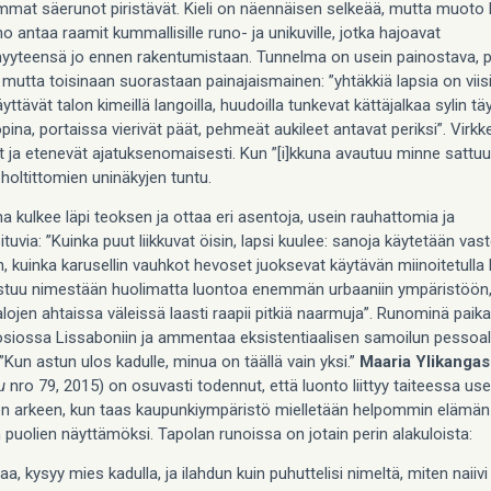
mmat säerunot piristävät. Kieli on näennäisen selkeää, mutta muoto
 antaa raamit kummallisille runo- ja unikuville, jotka hajoavat
yyteensä jo ennen rakentumistaan. Tunnelma on usein painostava, p
mutta toisinaan suorastaan painajaismainen: ”yhtäkkiä lapsia on viisi
äyttävät talon kimeillä langoilla, huudoilla tunkevat kättäjalkaa sylin tä
pina, portaissa vierivät päät, pehmeät aukileet antavat periksi”. Virkk
at ja etenevät ajatuksenomaisesti. Kun ”[i]kkuna avautuu minne sattuu
 holtittomien uninäkyjen tuntu.
 kulkee läpi teoksen ja ottaa eri asentoja, usein rauhattomia ja
ituvia: ”Kuinka puut liikkuvat öisin, lapsi kuulee: sanoja käytetään vas
 kuinka karusellin vauhkot hevoset juoksevat käytävän miinoitetulla la
istuu nimestään huolimatta luontoa enemmän urbaaniin ympäristöön,
alojen ahtaissa väleissä laasti raapii pitkiä naarmuja”. Runominä paik
siossa Lissaboniin ja ammentaa eksistentiaalisen samoilun pessoal
”Kun astun ulos kadulle, minua on täällä vain yksi.”
Maaria Ylikangas
u
nro 79, 2015) on osuvasti todennut, että luonto liittyy taiteessa use
en arkeen, kun taas kaupunkiympäristö mielletään helpommin elämän
n puolien näyttämöksi. Tapolan runoissa on jotain perin alakuloista:
a, kysyy mies kadulla, ja ilahdun kuin puhuttelisi nimeltä, miten naiivi 