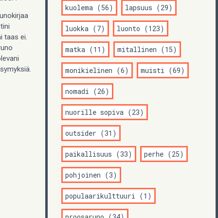
kuolema (56)
lapsuus (29)
unokirjaa
ini
luokka (7)
luonto (123)
 taas ei.
runo
matka (11)
mitallinen (15)
olevani
ysymyksiä.
monikielinen (6)
muisti (69)
nomadi (26)
nuorille sopiva (23)
outsider (31)
paikallisuus (33)
perhe (25)
pohjoinen (3)
populaarikulttuuri (1)
proosaruno (34)