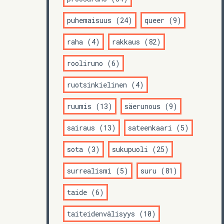
puhemaisuus (24)
queer (9)
raha (4)
rakkaus (82)
rooliruno (6)
ruotsinkielinen (4)
ruumis (13)
säerunous (9)
sairaus (13)
sateenkaari (5)
sota (3)
sukupuoli (25)
surrealismi (5)
suru (81)
taide (6)
taiteidenvälisyys (10)