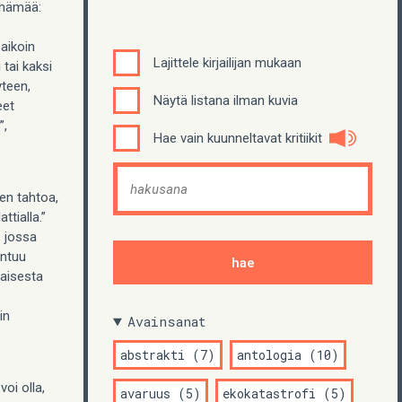
 hämää:
aikoin
Lajittele kirjailijan mukaan
 tai kaksi
yteen,
Näytä listana ilman kuvia
eet
”,
Hae vain kuunneltavat kritiikit
ten tahtoa,
ttialla.”
 jossa
antuu
aisesta
in
Avainsanat
abstrakti (7)
antologia (10)
voi olla,
avaruus (5)
ekokatastrofi (5)