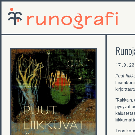
Runoj
17.9.20
Puut liikk
Lissabonin
kirjoittau
”Rakkain, 
pysyvät as
kalustetaa
liikkumatt
Teos koos