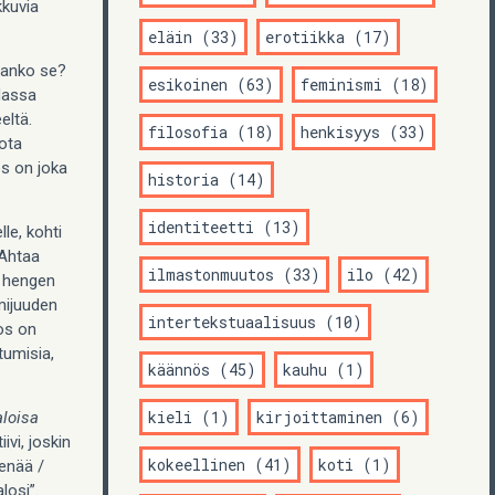
kkuvia
eläin (33)
erotiikka (17)
taanko se?
esikoinen (63)
feminismi (18)
dassa
eltä.
filosofia (18)
henkisyys (33)
vota
os on joka
historia (14)
identiteetti (13)
le, kohti
 Ahtaa
ilmastonmuutos (33)
ilo (42)
a hengen
imijuuden
intertekstuaalisuus (10)
Jos on
tumisia,
käännös (45)
kauhu (1)
kieli (1)
kirjoittaminen (6)
loisa
vi, joskin
kokeellinen (41)
koti (1)
 enää /
alosi”.