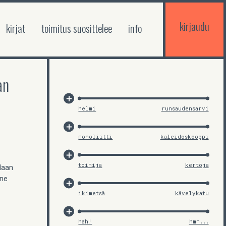
kirjaudu
kirjat
toimitus suosittelee
info
aan
helmi
runsaudensarvi
monoliitti
kaleidoskooppi
toimija
kertoja
llaan
one
ikimetsä
kävelykatu
hah!
hmm...