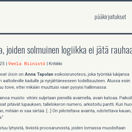
pääkirjoitukset
a, joiden solmuinen logiikka ei jätä rauh
25
Venla Niinistö
|
| Kritiikki
uvat öisin
on
Anna Tapolan
esikoisrunoteos, joka työntää lukijansa
 aaltoileville kaduille ja nyrjähtäneeseen todellisuuteen. Alussa esiin
tuu toive, ettei mikään muuttuisi vaan pysyisi hallinnassa:
ainoa muisto: vitriini suljetaan pienellä avaimella, avain katoaa. Paikoi
iat pitävät lupauksen, tallelokeron numero, arkistoitu pantti. Kun hu
n, mitään ei saa siirtää. […] On piiloteltava avainta, odotettava kauan,
a.”
tuu lyhyistä, tiiviistä proosarunoista, joiden lomassa muodoltaan