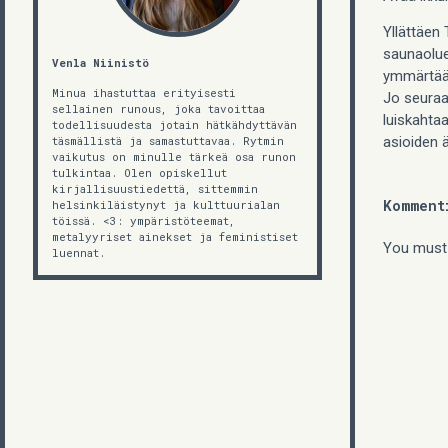
Yllättäen
saunaolue
Venla Niinistö
ymmärtää 
Minua ihastuttaa erityisesti
Jo seuraa
sellainen runous, joka tavoittaa
luiskahtaa
todellisuudesta jotain hätkähdyttävän
asioiden 
täsmällistä ja samastuttavaa. Rytmin
vaikutus on minulle tärkeä osa runon
tulkintaa. Olen opiskellut
kirjallisuustiedettä, sittemmin
Komment
helsinkiläistynyt ja kulttuurialan
töissä. <3: ympäristöteemat,
metalyyriset ainekset ja feministiset
You must
luennat.