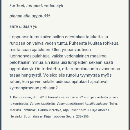
kortteet, lumpeet, veden syli
pinnan alla uppotukki
siitä uidaan yli
Loppusointu mukailee aallon edestakaista liikettä, ja
runossa on vahva veden tuntu. Puheesta kuultaa rohkeus,
mistä saan ajatuksen. Olen ympärivuotinen
luonnonvesipulahtaja, vaikka vedenalainen maailma
pelottaakin minua. En ikinä uisi lumpeiden sekaan saati
uppotukin yli. On todistettu, että runonlausunta avannossa
tasaa hengitystä. Voisiko siis runoilu tyynnyttää myös
silloin, kun järven selälle uidessa ajatukset ajautuvat
kylmänpimeään pohjaan?
1. Kainulainen, Siru 2018. Pinnalla vai veden alla? Runojen vedestä ja sen
lukemisesta.
Veteen kirjoitettu. Veden merkitykset kirjallisuudessa.
Toim.
Markku Lehtimäki, Hanna Meretoja, Arja Rosenholm & Pirjo Ahokas.
Helsinki: Suomalaisen Kirjallisuuden Seura, 232–256.