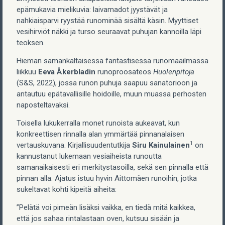
epämukavia mielikuvia: laivamadot jyystävät ja
nahkiaisparvi ryystää runominää sisältä käsin. Myyttiset
vesihirviöt näkki ja turso seuraavat puhujan kannoilla läpi
teoksen.
Hieman samankaltaisessa fantastisessa runomaailmassa
liikkuu
Eeva Åkerbladin
runoproosateos
Huolenpitoja
(S&S, 2022), jossa runon puhuja saapuu sanatorioon ja
antautuu epätavallisille hoidoille, muun muassa perhosten
naposteltavaksi.
Toisella lukukerralla monet runoista aukeavat, kun
konkreettisen rinnalla alan ymmärtää pinnanalaisen
1
vertauskuvana. Kirjallisuudentutkija
Siru Kainulainen
on
kannustanut lukemaan vesiaiheista runoutta
samanaikaisesti eri merkitystasoilla, sekä sen pinnalla että
pinnan alla. Ajatus istuu hyvin Aittomäen runoihin, jotka
sukeltavat kohti kipeitä aiheita:
”Pelätä voi pimeän lisäksi vaikka, en tiedä mitä kaikkea,
että jos sahaa rintalastaan oven, kutsuu sisään ja