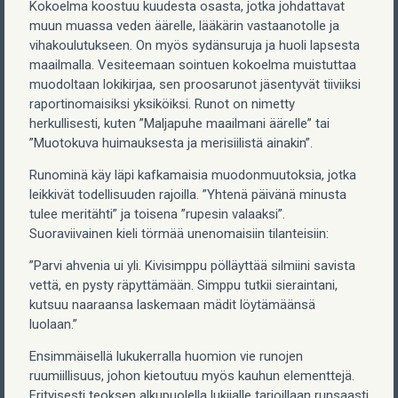
Kokoelma koostuu kuudesta osasta, jotka johdattavat
muun muassa veden äärelle, lääkärin vastaanotolle ja
vihakoulutukseen. On myös sydänsuruja ja huoli lapsesta
maailmalla. Vesiteemaan sointuen kokoelma muistuttaa
muodoltaan lokikirjaa, sen proosarunot jäsentyvät tiiviiksi
raportinomaisiksi yksiköiksi. Runot on nimetty
herkullisesti, kuten ”Maljapuhe maailmani äärelle” tai
”Muotokuva huimauksesta ja merisiilistä ainakin”.
Runominä käy läpi kafkamaisia muodonmuutoksia, jotka
leikkivät todellisuuden rajoilla. ”Yhtenä päivänä minusta
tulee meritähti” ja toisena ”rupesin valaaksi”.
Suoraviivainen kieli törmää unenomaisiin tilanteisiin:
”Parvi ahvenia ui yli. Kivisimppu pölläyttää silmiini savista
vettä, en pysty räpyttämään. Simppu tutkii sieraintani,
kutsuu naaraansa laskemaan mädit löytämäänsä
luolaan.”
Ensimmäisellä lukukerralla huomion vie runojen
ruumiillisuus, johon kietoutuu myös kauhun elementtejä.
Erityisesti teoksen alkupuolella lukijalle tarjoillaan runsaasti