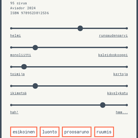
95 sivua
Aviador 2024
ISBN 9789523812536
helmi
runsaudensarvi
monoliitti
kaleidoskooppi
toimija
kertoja
ikimetsä
kävelykatu
hah!
hmm...
esikoinen
luonto
proosaruno
ruumis