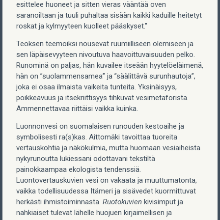
esittelee huoneet ja sitten vieras vääntää oven
saranoiltaan ja tuuli puhaltaa sisään kaikki kaduille heitetyt
roskat ja kylmyyteen kuolleet pääskyset.”
Teoksen teemoiksi nousevat ruumiilliseen olemiseen ja
sen läpäisevyyteen nivoutuva haavoittuvaisuuden pelko.
Runominä on paljas, hän kuvailee itseään hyytelöeläimenä,
hän on ”suolammensamea” ja ”säälittävä surunhautoja”,
joka ei osaa ilmaista vaikeita tunteita. Yksinäisyys,
poikkeavuus ja itsekriittisyys tihkuvat vesimetaforista.
Ammennettavaa riittäisi vaikka kuinka.
Luonnonvesi on suomalaisen runouden kestoaihe ja
symbolisesti ra(s)kas. Aittomäki tavoittaa tuoreita
vertauskohtia ja näkökulmia, mutta huomaan vesiaiheista
nykyrunoutta lukiessani odottavani tekstiltä
painokkaampaa ekologista tendenssiä.
Luontovertauskuvien vesi on vakaata ja muuttumatonta,
vaikka todellisuudessa Itämeri ja sisävedet kuormittuvat
herkästi ihmistoiminnasta.
Ruotokuvien
kivisimput ja
nahkiaiset tulevat lähelle huojuen kirjaimellisen ja