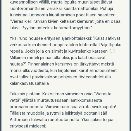
kuvaannollisen välillä, mutta lopulta muunlajiset jäävät
luontoromanttisen vieraiksi, käsittämättömiksi. Puhuja
tunnistaa luonnosta kirjoittamisen poeettisen haasteen:
”Vieras kieli: rannan kivien keltaiset kiemurat, joita en osaa
lukea. Pyydän anteeksi tietämättömyyttäni.”
Yksi runo nousee erityisen ajankohtaiseksi: ”Kalat sätkivät
verkossa kuin ihmiset oopperatalon lehtereillä. Paljettipuku
repeää. Jokin jolla on silmät ja kuvittelenko katseen. […]
Millainen meteli pinnan alla olisi, jos kalat osaisivat
huutaa?” Pinnanalainen kärsimys on järkyttänyt meistä
monia alkuvuodesta, kun kirjolohien karut elinolosuhteet
ovat tulleet päivänvaloon pohjoisen täyteenahdetuilla
kalankasvatusaltailla.
Takaisin pintaan. Kokoelman viimeinen osio ”Vierasta
vettä” yllättää murtautuessaan laatikkomaisesta
proosamuodosta. Viimein runo saa virrata sivukaupalla!
Tällaista muodolla ja rytmillä leikittelyä odotan lisää
Aittomäen tulevalta runotuotannolta. Yksi säkeistö jää
erityisesti mieleeni: