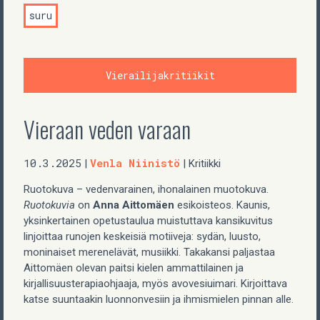
suru
Vierailijakritiikit
Vieraan veden varaan
10.3.2025
Venla Niinistö
|
| Kritiikki
Ruotokuva – vedenvarainen, ihonalainen muotokuva.
Ruotokuvia
on
Anna Aittomäen
esikoisteos. Kaunis,
yksinkertainen opetustaulua muistuttava kansikuvitus
linjoittaa runojen keskeisiä motiiveja: sydän, luusto,
moninaiset merenelävät, musiikki. Takakansi paljastaa
Aittomäen olevan paitsi kielen ammattilainen ja
kirjallisuusterapiaohjaaja, myös avovesiuimari. Kirjoittava
katse suuntaakin luonnonvesiin ja ihmismielen pinnan alle.