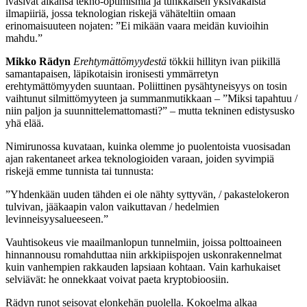
ivasivat aikansa tekno-optimismia ja tunkkaisen yksivakaista
ilmapiiriä, jossa teknologian riskejä vähäteltiin omaan
erinomaisuuteen nojaten: ”Ei mikään vaara meidän kuvioihin
mahdu.”
Mikko Rädyn
Erehtymättömyydestä
tökkii hillityn ivan piikillä
samantapaisen, läpikotaisin ironisesti ymmärretyn
erehtymättömyyden suuntaan. Poliittinen pysähtyneisyys on tosin
vaihtunut silmittömyyteen ja summanmutikkaan – ”Miksi tapahtuu /
niin paljon ja suunnittelemattomasti?” – mutta tekninen edistysusko
yhä elää.
Nimirunossa kuvataan, kuinka olemme jo puolentoista vuosisadan
ajan rakentaneet arkea teknologioiden varaan, joiden syvimpiä
riskejä emme tunnista tai tunnusta:
”Yhdenkään uuden tähden ei ole nähty syttyvän, / pakastelokeron
tulvivan, jääkaapin valon vaikuttavan / hedelmien
levinneisyysalueeseen.”
Vauhtisokeus vie maailmanlopun tunnelmiin, joissa polttoaineen
hinnannousu romahduttaa niin arkkipiispojen uskonrakennelmat
kuin vanhempien rakkauden lapsiaan kohtaan. Vain karhukaiset
selviävät: he onnekkaat voivat paeta kryptobioosiin.
Rädyn runot seisovat elonkehän puolella. Kokoelma alkaa