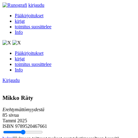
kirjaudu
Pääkirjoitukset
kirjat
toimitus suosittelee
Info
Pääkirjoitukset
kirjat
toimitus suosittelee
Info
Kirjaudu
Mikko Räty
Erehtymättömyydestä
85 sivua
Tammi 2025
ISBN 9789520467661