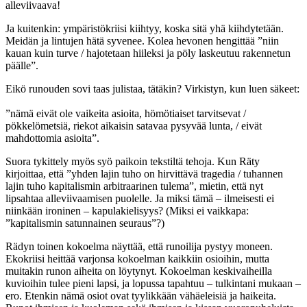
alleviivaava!
Ja kuitenkin: ympäristökriisi kiihtyy, koska sitä yhä kiihdytetään.
Meidän ja lintujen hätä syvenee. Kolea hevonen hengittää ”niin
kauan kuin turve / hajotetaan hiileksi ja pöly laskeutuu rakennetun
päälle”.
Eikö runouden sovi taas julistaa, tätäkin? Virkistyn, kun luen säkeet:
”nämä eivät ole vaikeita asioita, hömötiaiset tarvitsevat /
pökkelömetsiä, riekot aikaisin satavaa pysyvää lunta, / eivät
mahdottomia asioita”.
Suora tykittely myös syö paikoin tekstiltä tehoja. Kun Räty
kirjoittaa, että ”yhden lajin tuho on hirvittävä tragedia / tuhannen
lajin tuho kapitalismin arbitraarinen tulema”, mietin, että nyt
lipsahtaa alleviivaamisen puolelle. Ja miksi tämä – ilmeisesti ei
niinkään ironinen – kapulakielisyys? (Miksi ei vaikkapa:
”kapitalismin satunnainen seuraus”?)
Rädyn toinen kokoelma näyttää, että runoilija pystyy moneen.
Ekokriisi heittää varjonsa kokoelman kaikkiin osioihin, mutta
muitakin runon aiheita on löytynyt. Kokoelman keskivaiheilla
kuvioihin tulee pieni lapsi, ja lopussa tapahtuu – tulkintani mukaan –
ero. Etenkin nämä osiot ovat tyylikkään vähäeleisiä ja haikeita.