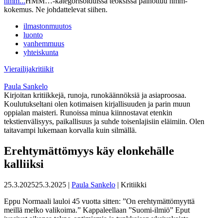
hmm...
HMM…-kategorisoiduissa teoksissa painottuu hmm-
kokemus. Ne johdattelevat siihen.
ilmastonmuutos
luonto
vanhemmuus
yhteiskunta
Vierailijakritiikit
Paula Sankelo
Kirjoitan kritiikkejä, runoja, runokäännöksiä ja asiaproosaa.
Koulutukseltani olen kotimaisen kirjallisuuden ja parin muun
oppialan maisteri. Runoissa minua kiinnostavat etenkin
tekstienvälisyys, paikallisuus ja suhde toisenlajisiin eläimiin. Olen
taitavampi lukemaan korvalla kuin silmällä.
Erehtymättömyys käy elonkehälle
kalliiksi
25.3.2025
25.3.2025
|
Paula Sankelo
| Kritiikki
Eppu Normaali lauloi 45 vuotta sitten: ”On erehtymättömyyttä
meillä melko valikoima.” Kappaleellaan ”Suomi-ilmiö” Eput