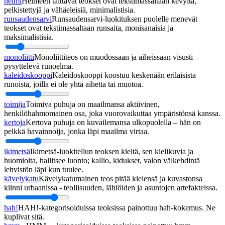
helmi
Helmeen taittavat teokset ovat tekstimassaltaan kevyitä,
pelkistettyjä ja vähäeleisiä, minimalistisia.
runsaudensarvi
Runsaudensarvi-luokituksen puolelle menevät
teokset ovat tekstimassaltaan runsaita, monisanaisia ja
maksimalistisia.
monoliitti
Monoliittiteos on muodossaan ja aiheissaan visusti
pysyttelevä runoelma.
kaleidoskooppi
Kaleidoskooppi koostuu keskenään erilaisista
runoista, joilla ei ole yhtä aihetta tai muotoa.
toimija
Toimiva puhuja on maailmansa aktiivinen,
henkilöhahmomainen osa, joka vuorovaikuttaa ympäristönsä kanssa.
kertoja
Kertova puhuja on kuvailemansa ulkopuolella – hän on
pelkkä havainnoija, jonka läpi maailma virtaa.
ikimetsä
Ikimetsä-luokitellun teoksen kieltä, sen kielikuvia ja
huomioita, hallitsee luonto; kallio, kidukset, valon välkehdintä
lehvistön läpi kun tuulee.
kävelykatu
Kävelykatumainen teos pitää kielensä ja kuvastonsa
kiinni urbaanissa - teollisuuden, lähiöiden ja asuntojen artefakteissa.
hah!
HAH!-kategorisoiduissa teoksissa painottuu hah-kokemus. Ne
kuplivat sitä.