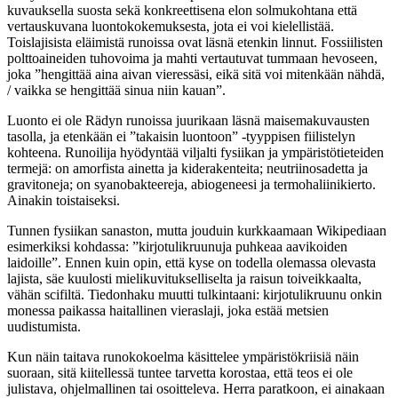
kuvauksella suosta sekä konkreettisena elon solmukohtana että
vertauskuvana luontokokemuksesta, jota ei voi kielellistää.
Toislajisista eläimistä runoissa ovat läsnä etenkin linnut. Fossiilisten
polttoaineiden tuhovoima ja mahti vertautuvat tummaan hevoseen,
joka ”hengittää aina aivan vieressäsi, eikä sitä voi mitenkään nähdä,
/ vaikka se hengittää sinua niin kauan”.
Luonto ei ole Rädyn runoissa juurikaan läsnä maisemakuvausten
tasolla, ja etenkään ei ”takaisin luontoon” -tyyppisen fiilistelyn
kohteena. Runoilija hyödyntää viljalti fysiikan ja ympäristötieteiden
termejä: on amorfista ainetta ja kiderakenteita; neutriinosadetta ja
gravitoneja; on syanobakteereja, abiogeneesi ja termohaliinikierto.
Ainakin toistaiseksi.
Tunnen fysiikan sanaston, mutta jouduin kurkkaamaan Wikipediaan
esimerkiksi kohdassa: ”kirjotulikruunuja puhkeaa aavikoiden
laidoille”. Ennen kuin opin, että kyse on todella olemassa olevasta
lajista, säe kuulosti mielikuvitukselliselta ja raisun toiveikkaalta,
vähän scifiltä. Tiedonhaku muutti tulkintaani: kirjotulikruunu onkin
monessa paikassa haitallinen vieraslaji, joka estää metsien
uudistumista.
Kun näin taitava runokokoelma käsittelee ympäristökriisiä näin
suoraan, sitä kiitellessä tuntee tarvetta korostaa, että teos ei ole
julistava, ohjelmallinen tai osoitteleva. Herra paratkoon, ei ainakaan