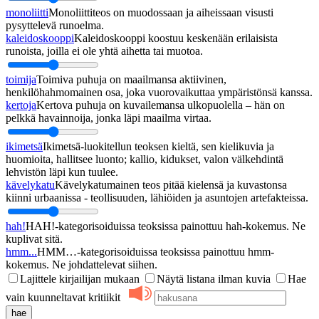
monoliitti
Monoliittiteos on muodossaan ja aiheissaan visusti
pysyttelevä runoelma.
kaleidoskooppi
Kaleidoskooppi koostuu keskenään erilaisista
runoista, joilla ei ole yhtä aihetta tai muotoa.
toimija
Toimiva puhuja on maailmansa aktiivinen,
henkilöhahmomainen osa, joka vuorovaikuttaa ympäristönsä kanssa.
kertoja
Kertova puhuja on kuvailemansa ulkopuolella – hän on
pelkkä havainnoija, jonka läpi maailma virtaa.
ikimetsä
Ikimetsä-luokitellun teoksen kieltä, sen kielikuvia ja
huomioita, hallitsee luonto; kallio, kidukset, valon välkehdintä
lehvistön läpi kun tuulee.
kävelykatu
Kävelykatumainen teos pitää kielensä ja kuvastonsa
kiinni urbaanissa - teollisuuden, lähiöiden ja asuntojen artefakteissa.
hah!
HAH!-kategorisoiduissa teoksissa painottuu hah-kokemus. Ne
kuplivat sitä.
hmm...
HMM…-kategorisoiduissa teoksissa painottuu hmm-
kokemus. Ne johdattelevat siihen.
Lajittele kirjailijan mukaan
Näytä listana ilman kuvia
Hae
vain kuunneltavat kritiikit