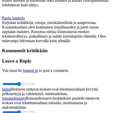
Runot ihmisen ja kuoleman sekä ihmisen ja kissan vuoropuheluista
lohduttavat kuin silitys.
Paula Sankelo
Kirjoitan kritiikkejä, runoja, runokäännöksiä ja asiaproosaa.
Koulutukseltani olen kotimaisen kirjallisuuden ja parin muun
oppialan maisteri. Runoissa minua kiinnostavat etenkin
tekstienvälisyys, paikallisuus ja suhde toisenlajisiin eläimiin. Olen
taitavampi lukemaan korvalla kuin silmällä.
Kommentit kritiikkiin
Leave a Reply
You must be
logged in
to post a comment.
helmi
Helmeen taittavat teokset ovat tekstimassaltaan kevyitä,
pelkistettyjä ja vähäeleisiä, minimalistisia.
runsaudensarvi
Runsaudensarvi-luokituksen puolelle menevät
teokset ovat tekstimassaltaan runsaita, monisanaisia ja
maksimalistisia.