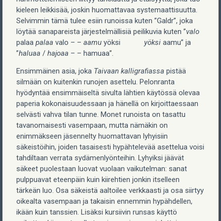
kieleen leikkisää, joskin huomattavaa systemaattisuutta.
Selvimmin tämä tulee esiin runoissa kuten ”Galdr”, joka
löytää sanapareista järjestelmällisiä peilikuvia kuten ”
valo
palaa
palaa
valo – –
aamu
yöksi
yöksi
aamu” ja
”
haluaa
/
hajoaa
– – hamuaa”.
Ensimmäinen asia, joka
Taivaan kalligrafiassa
pistää
silmään on kuitenkin runojen asettelu. Pelonranta
hyödyntää ensimmäiseltä sivulta lähtien käytössä olevaa
paperia kokonaisuudessaan ja hänellä on kirjoittaessaan
selvästi vahva tilan tunne. Monet runoista on tasattu
tavanomaisesti vasempaan, mutta nämäkin on
enimmäkseen jäsennelty huomattavan lyhyisiin
säkeistöihin, joiden tasaisesti hypähtelevää asettelua voisi
tahdiltaan verrata sydämenlyönteihin. Lyhyiksi jäävät
säkeet puolestaan luovat vuolaan vaikutelman: sanat
pulppuavat eteenpäin kuin kiirehtien jonkin itselleen
tärkeän luo. Osa säkeistä aaltoilee verkkaasti ja osa siirtyy
oikealta vasempaan ja takaisin ennemmin hypähdellen,
ikään kuin tanssien. Lisäksi kursiivin runsas käyttö