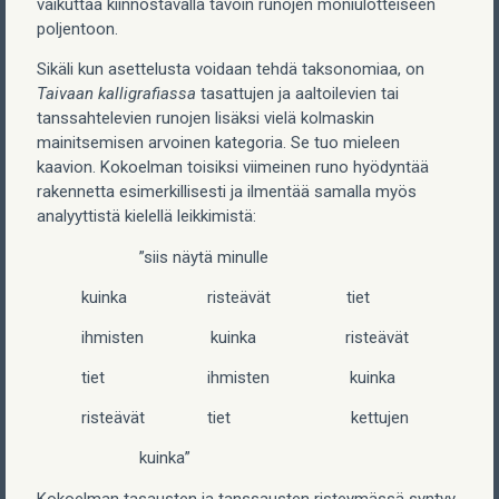
vaikuttaa kiinnostavalla tavoin runojen moniulotteiseen
poljentoon.
Sikäli kun asettelusta voidaan tehdä taksonomiaa, on
Taivaan kalligrafiassa
tasattujen ja aaltoilevien tai
tanssahtelevien runojen lisäksi vielä kolmaskin
mainitsemisen arvoinen kategoria. Se tuo mieleen
kaavion. Kokoelman toisiksi viimeinen runo hyödyntää
rakennetta esimerkillisesti ja ilmentää samalla myös
analyyttistä kielellä leikkimistä:
”siis näytä minulle
kuinka risteävät tiet
ihmisten kuinka risteävät
tiet ihmisten kuinka
risteävät tiet kettujen
kuinka”
Kokoelman tasausten ja tanssausten risteymässä syntyy