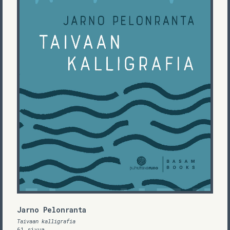
Jarno Pelonranta
Taivaan kalligrafia
61 sivua