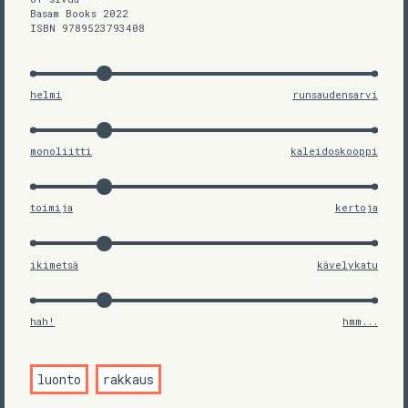
Basam Books 2022
ISBN 9789523793408
helmi
runsaudensarvi
monoliitti
kaleidoskooppi
toimija
kertoja
ikimetsä
kävelykatu
hah!
hmm...
luonto
rakkaus