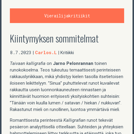
Vierailijakritiikit
Kiintymyksen sommitelmat
8.7.2023
Carlos.L
|
| Kritiikki
Taivaan kalligrafia
on
Jarno Pelonrannan
toinen
runokokoelma. Teos tukeutuu temaattisesti perinteiseen
rakkauslyriikkaan, mikä yhdistyy kielen tasolla itsetietoisen
iloiseen leikittelyyn. ”Sinua” puhuttelevat runot kuvailevat
rakkautta usein luonnonkauneuteen rinnastaen ja
kiinnittävät huomion erityisesti yksityiskohtien suhteisiin:
”Tänään voin kuulla lumen / satavan / hiekan / nukkuvan”.
Rakastunut mieli on runollinen, luontoa ymmärtävä mieli.
Romanttisesta perinteestä
Kalligrafian
runot tekevät
pesäeron analyyttisellä otteellaan. Suhteiden ja yhteyksien
hahmottelemiseen liittyy tarkkuutta ja etäisyyttä, joka tuo