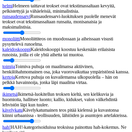
helmi
Helmeen taittavat teokset ovat tekstimassaltaan kevyitä,
pelkistettyjä ja vähäeleisiä, minimalistisia.
runsaudensarvi
Runsaudensarvi-luokituksen puolelle menevät
teokset ovat tekstimassaltaan runsaita, monisanaisia ja
maksimalistisia.
monoliitti
Monoliittiteos on muodossaan ja aiheissaan visusti
pysyttelevä runoelma.
kaleidoskooppi
Kaleidoskooppi koostuu keskenään erilaisista
runoista, joilla ei ole yhtä aihetta tai muotoa.
toimija
Toimiva puhuja on maailmansa aktiivinen,
henkilöhahmomainen osa, joka vuorovaikuttaa ympäristönsä kanssa.
kertoja
Kertova puhuja on kuvailemansa ulkopuolella – hän on
pelkkä havainnoija, jonka läpi maailma virtaa.
ikimetsä
Ikimetsä-luokitellun teoksen kieltä, sen kielikuvia ja
huomioita, hallitsee luonto; kallio, kidukset, valon välkehdintä
lehvistön läpi kun tuulee.
kävelykatu
Kävelykatumainen teos pitää kielensä ja kuvastonsa
kiinni urbaanissa - teollisuuden, lähiöiden ja asuntojen artefakteissa.
hah!
HAH!-kategorisoiduissa teoksissa painottuu hah-kokemus. Ne