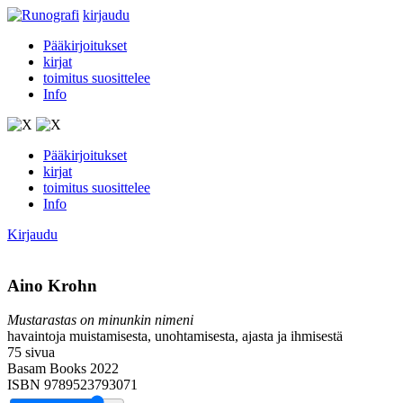
kirjaudu
Pääkirjoitukset
kirjat
toimitus suosittelee
Info
Pääkirjoitukset
kirjat
toimitus suosittelee
Info
Kirjaudu
Aino Krohn
Mustarastas on minunkin nimeni
havaintoja muistamisesta, unohtamisesta, ajasta ja ihmisestä
75 sivua
Basam Books 2022
ISBN 9789523793071