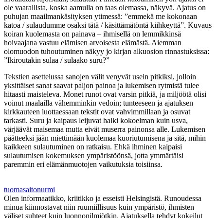
ole vaarallista, koska aamulla on taas olemassa, näkyvä. Ajatus on
puhujan maailmankäsityksen ytimessä: ”emmekä me kokonaan
katoa / sulaudumme osaksi tätä / käsittämätöntä kiihkeyttä”. Kuvaus
koiran kuolemasta on painava – ihmisellä on lemmikkinsä
hoivaajana vastuu elämisen arvoisesta elämästä. Aiemman
olomuodon tuhoutuminen näkyy jo kirjan alkuosion rinnastuksissa:
”Ikiroutakin sulaa / sulaako suru?”
Tekstien asettelussa sanojen välit venyvät usein pitkiksi, jolloin
yksittäiset sanat saavat paljon painoa ja lukemisen rytmistä tulee
hitaasti maisteleva. Monet runot ovat varsin pitkiä, ja miljöötä olisi
voinut maalailla vähemminkin vedoin; tunteeseen ja ajatuksen
kirkkauteen luottaessaan tekstit ovat vahvimmillaan ja osuvat
tarkasti. Suru ja kaipaus leijuvat halki kokoelman kuin usva,
värjäävät maisemaa mutta eivät muserra painonsa alle. Lukemisen
päätteeksi jään miettimään kuolemaa kuoriutumisena ja sitä, mihin
kaikkeen sulautuminen on ratkaisu. Ehkä ihminen kaipaisi
sulautumisen kokemuksen ympäristöönsä, jotta ymmärtäisi
paremmin eri elämänmuotojen vaikutuksia toisiinsa.
tuomasaitonurmi
Olen informaatikko, kriitikko ja esseisti Helsingistä. Runoudessa
minua kiinnostavat niin ruumiillisuus kuin ympäristö, ihmisten
väliset suhteet kuin luonnonilmiötkin. Ajatuksella tehdyt kokeilut