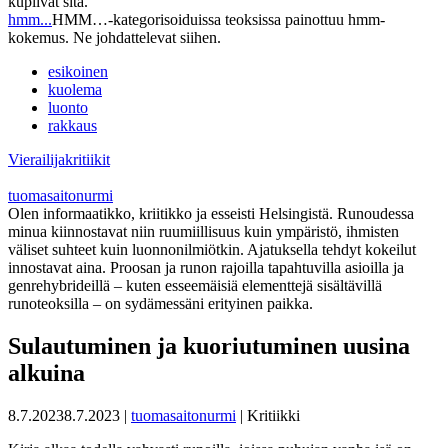
kuplivat sitä.
hmm...
HMM…-kategorisoiduissa teoksissa painottuu hmm-
kokemus. Ne johdattelevat siihen.
esikoinen
kuolema
luonto
rakkaus
Vierailijakritiikit
tuomasaitonurmi
Olen informaatikko, kriitikko ja esseisti Helsingistä. Runoudessa
minua kiinnostavat niin ruumiillisuus kuin ympäristö, ihmisten
väliset suhteet kuin luonnonilmiötkin. Ajatuksella tehdyt kokeilut
innostavat aina. Proosan ja runon rajoilla tapahtuvilla asioilla ja
genrehybrideillä – kuten esseemäisiä elementtejä sisältävillä
runoteoksilla – on sydämessäni erityinen paikka.
Sulautuminen ja kuoriutuminen uusina
alkuina
8.7.2023
8.7.2023
|
tuomasaitonurmi
| Kritiikki