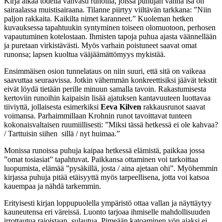
Kirja alkaa todella vahvasti runoilla, joissa puhujan vanha isä on
sairaalassa muistisairaana. Tilanne piirtyy viiltävän tarkkana: ”Niin
paljon rakkaita. Kaikilta nimet karanneet.” Kuoleman hetken
kuvauksessa tapahtuukin syntyminen toiseen olomuotoon, perhosen
vapautuminen kotelostaan. Ihmisten tapoja puhua ajasta väännellään
ja puretaan virkistävästi. Myös varhain poistuneet saavat omat
runonsa; lapsen kuoltua vääjäämättömyys mykistää.
Ensimmäisen osion tunnelataus on niin suuri, että sitä on vaikeaa
saavuttaa seuraavissa. Jotkin vähemmän konkreettisiksi jäävät tekstit
eivät löydä tietään perille minuun samalla tavoin. Rakastumisesta
kertoviin runoihin kaipaisin lisää ajatuksen kantavuuteen luottavaa
tiiviyttä, jollaisesta esimerkiksi
Eeva Kilven
rakkausrunot saavat
voimansa. Parhaimmillaan Krohnin runot tavoittavat tunteen
kokonaisvaltaisen ruumiillisesti: ”Miksi tässä hetkessä ei ole kahvaa?
/ Tarttuisin siihen sillä / nyt huimaa.”
Monissa runoissa puhuja kaipaa hetkessä elämistä, paikkaa jossa
”omat tosiasiat” tapahtuvat. Paikkansa ottaminen voi tarkoittaa
luopumista, elämää ”pysäkillä, josta / aina ajetaan ohi”. Myöhemmin
kirjassa puhuja pitää etäisyyttä myös tarpeellisena, jotta voi katsoa
kauempaa ja nähdä tarkemmin.
Erityisesti kirjan loppupuolella ympäristö ottaa vallan ja näyttäytyy
kauneutensa eri väreissä. Luonto tarjoaa ihmiselle mahdollisuuden
irrottautua rajoistaan, sulautua. Pimeään katoaminen yön ajaksi ei