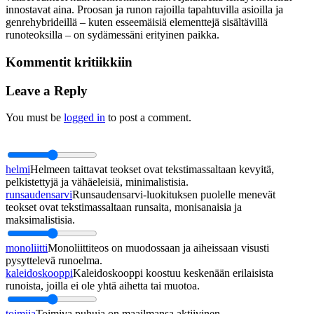
innostavat aina. Proosan ja runon rajoilla tapahtuvilla asioilla ja
genrehybrideillä – kuten esseemäisiä elementtejä sisältävillä
runoteoksilla – on sydämessäni erityinen paikka.
Kommentit kritiikkiin
Leave a Reply
You must be
logged in
to post a comment.
helmi
Helmeen taittavat teokset ovat tekstimassaltaan kevyitä,
pelkistettyjä ja vähäeleisiä, minimalistisia.
runsaudensarvi
Runsaudensarvi-luokituksen puolelle menevät
teokset ovat tekstimassaltaan runsaita, monisanaisia ja
maksimalistisia.
monoliitti
Monoliittiteos on muodossaan ja aiheissaan visusti
pysyttelevä runoelma.
kaleidoskooppi
Kaleidoskooppi koostuu keskenään erilaisista
runoista, joilla ei ole yhtä aihetta tai muotoa.
toimija
Toimiva puhuja on maailmansa aktiivinen,