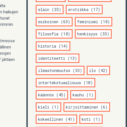
lta
eläin (33)
erotiikka (17)
n haikujen
tuvat
esikoinen (63)
feminismi (18)
erimmin
filosofia (18)
henkisyys (33)
ttimessa
historia (14)
ällinen
unojen
identiteetti (13)
/ jättäen
ilmastonmuutos (33)
ilo (42)
intertekstuaalisuus (10)
käännös (45)
kauhu (1)
kieli (1)
kirjoittaminen (6)
kokeellinen (41)
koti (1)