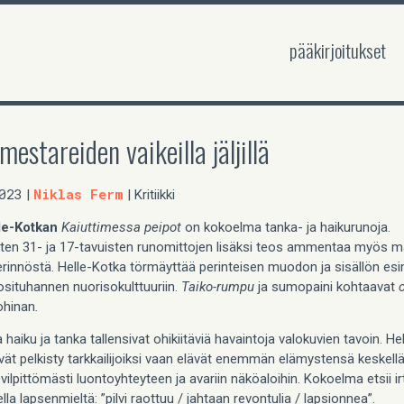
pääkirjoitukset
estareiden vaikeilla jäljillä
023
Niklas Ferm
|
| Kritiikki
le-Kotkan
Kaiuttimessa peipot
on kokoelma tanka- ja haikurunoja.
sten 31- ja 17-tavuisten runomittojen lisäksi teos ammentaa myös 
perinnöstä. Helle-Kotka törmäyttää perinteisen muodon ja sisällön esi
situhannen nuorisokulttuuriin.
Taiko-rumpu
ja sumopaini
kohtaavat
ohinan
.
a haiku ja tanka tallensivat ohikiitäviä havaintoja valokuvien tavoin. H
vät pelkisty tarkkailijoiksi vaan elävät enemmän elämystensä keskell
vilpittömästi luontoyhteyteen ja avariin näköaloihin. Kokoelma etsii ir
la lapsenmieltä: ”pilvi raottuu / jahtaan revontulia / lapsionnea”.