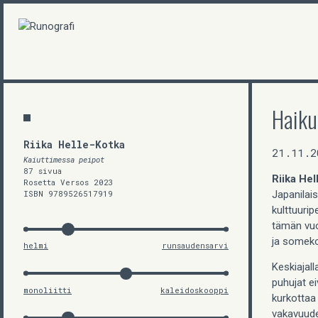
Haikum
Riika Helle-Kotka
21.11.2
Kaiuttimessa peipot
87 sivua
Riika Hel
Rosetta Versos 2023
ISBN 9789526517919
Japanilai
kulttuuri
tämän vuo
ja somek
helmi
runsaudensarvi
Keskiajall
puhujat ei
monoliitti
kaleidoskooppi
kurkottaa 
vakavuudel