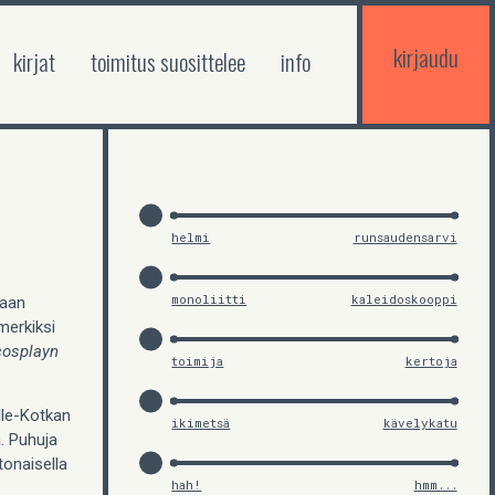
kirjaudu
kirjat
toimitus suosittelee
info
helmi
runsaudensarvi
monoliitti
kaleidoskooppi
maan
merkiksi
cosplayn
toimija
kertoja
elle-Kotkan
ikimetsä
kävelykatu
ä. Puhuja
tonaisella
hah!
hmm...