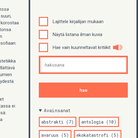
essa
suuri,
Lajittele kirjailijan mukaan
a korostaa
otonsa
Näytä listana ilman kuvia
an
osofiaan:
Hae vain kuunneltavat kritiikit
tetiikka
llättävä
tumien
ydestä:
et
tassa ei
Avainsanat
nsä:
la
abstrakti (7)
antologia (10)
avaruus (5)
ekokatastrofi (5)