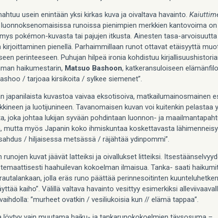
ahtuu usein enintään yksi kirkas kuva ja oivaltava havainto.
Kaiuttim
luonnoksenomaisissa runoissa pienimpien merkkien kantovoima on 
ymys pokémon-kuvasta tai pajujen itkusta. Ainesten tasa-arvoisuutt
n kirjoittaminen pienellä. Parhaimmillaan runot ottavat etäisyyttä mu
een perinteeseen. Puhujan hilpeä ironia kohdistuu kirjallisuushistori
mman haikumestarin,
Matsuo Bashoon
, katkeransuloiseen elämänfil
ashoo / tarjoaa kirsikoita / sylkee siemenet”.
 japanilaista kuvastoa vaivaa eksotisoiva, matkailumainosmainen es
kkineen ja luotijunineen. Tavanomaisen kuvan voi kuitenkin pelastaa y
ta, joka johtaa lukijan syvään pohdintaan luonnon- ja maailmantapah
, mutta myös Japanin koko ihmiskuntaa koskettavasta lähimenneisy
sahdus / hiljaisessa metsässä / räjähtää ydinpommi”.
n runojen kuvat jäävät latteiksi ja oivallukset litteiksi. Itsestäänselvyyd
t temaattisesti haahuilevan kokoelman ilmaisua. Tanka- saati haikumi
rautalankaan, jolla eräs runo päättää perinnesoitinten kuunteluhetke
äyttää kaiho”. Välillä valtava havainto vesittyy esimerkiksi alleviivaaval
aihdolla: ”murheet ovatkin / vesiliukoisia kun // elämä tappaa”.
löytyy vain muutama haiku- ja tankarunokokoelmien täysosuma –