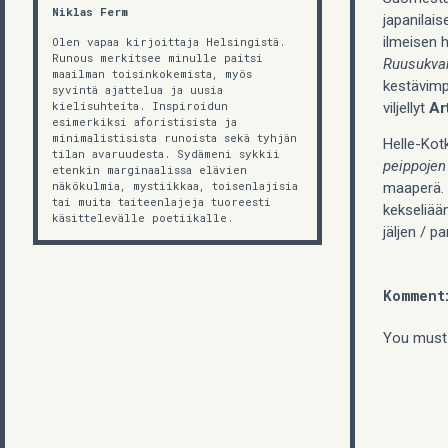
Niklas Ferm
japanilai
ilmeisen h
Olen vapaa kirjoittaja Helsingistä.
Runous merkitsee minulle paitsi
Ruusukvar
maailman toisinkokemista, myös
kestävimp
syvintä ajattelua ja uusia
kielisuhteita. Inspiroidun
viljellyt
Art
esimerkiksi aforistisista ja
minimalistisista runoista sekä tyhjän
Helle-Kotk
tilan avaruudesta. Sydämeni sykkii
peippojen
etenkin marginaalissa elävien
näkökulmia, mystiikkaa, toisenlajisia
maaperä. 
tai muita taiteenlajeja tuoreesti
kekseliääm
käsittelevälle poetiikalle.
jäljen / 
Komment
You must