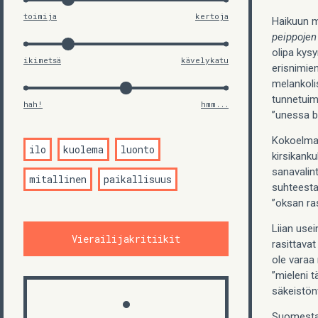
toimija
kertoja
Haikuun m
peippojen
olipa kys
ikimetsä
kävelykatu
erisnimie
melankolis
tunnetui
hah!
hmm...
”unessa b
Kokoelman
ilo
kuolema
luonto
kirsikanku
sanavalin
mitallinen
paikallisuus
suhteesta
”oksan ra
Liian usei
Vierailijakritiikit
rasittava
ole varaa 
”mieleni t
säkeistönv
Suomesta 