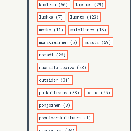
kuolema (56)
lapsuus (29)
luokka (7)
luonto (123)
matka (11)
mitallinen (15)
monikielinen (6)
muisti (69)
nomadi (26)
nuorille sopiva (23)
outsider (31)
paikallisuus (33)
perhe (25)
pohjoinen (3)
populaarikulttuuri (1)
proosaruno (34)