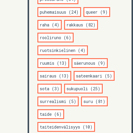
puhemaisuus (24)
queer (9)
raha (4)
rakkaus (82)
rooliruno (6)
ruotsinkielinen (4)
ruumis (13)
säerunous (9)
sairaus (13)
sateenkaari (5)
sota (3)
sukupuoli (25)
surrealismi (5)
suru (81)
taide (6)
taiteidenvälisyys (10)