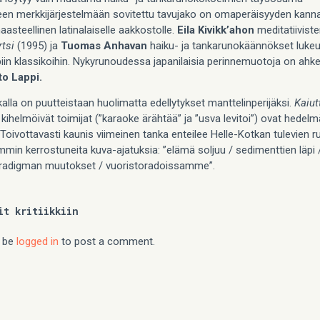
seen merkkijärjestelmään sovitettu tavujako on omaperäisyyden kanna
aasteellinen latinalaiselle aakkostolle.
Eila Kivikk’ahon
meditatiiviste
tsi
(1995) ja
Tuomas Anhavan
haiku- ja tankarunokäännökset lukeu
iin klassikoihin. Nykyrunoudessa japanilaisia perinnemuotoja on ahk
o Lappi.
alla on puutteistaan huolimatta edellytykset manttelinperijäksi.
Kaiu
kihelmöivät toimijat (”karaoke ärähtää” ja ”usva levitoi”) ovat hedelm
Toivottavasti kaunis viimeinen tanka enteilee Helle-Kotkan tulevien r
min kerrostuneita kuva-ajatuksia: ”elämä soljuu / sedimenttien läpi 
paradigman muutokset / vuoristoradoissamme”.
it kritiikkiin
 be
logged in
to post a comment.