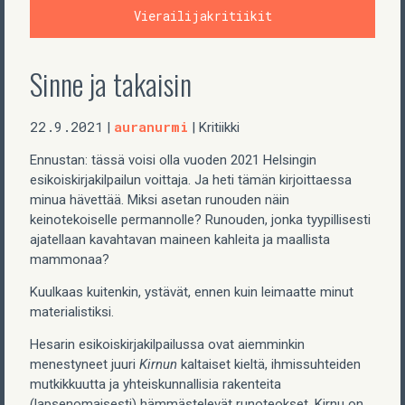
Vierailijakritiikit
Sinne ja takaisin
22.9.2021
auranurmi
|
| Kritiikki
Ennustan: tässä voisi olla vuoden 2021 Helsingin
esikoiskirjakilpailun voittaja. Ja heti tämän kirjoittaessa
minua hävettää. Miksi asetan runouden näin
keinotekoiselle permannolle? Runouden, jonka tyypillisesti
ajatellaan kavahtavan maineen kahleita ja maallista
mammonaa?
Kuulkaas kuitenkin, ystävät, ennen kuin leimaatte minut
materialistiksi.
Hesarin esikoiskirjakilpailussa ovat aiemminkin
menestyneet juuri
Kirnun
kaltaiset kieltä, ihmissuhteiden
mutkikkuutta ja yhteiskunnallisia rakenteita
(lapsenomaisesti) hämmästelevät runoteokset. Kirnu on