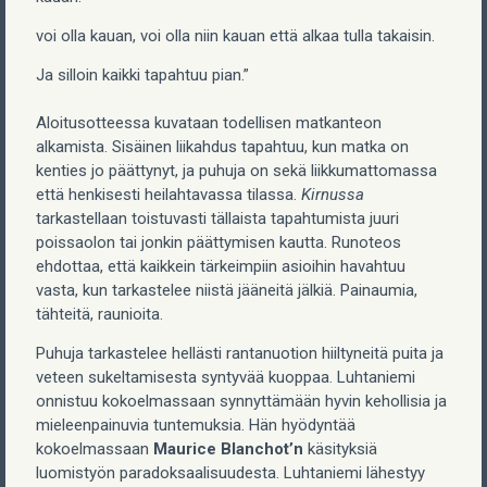
voi olla kauan, voi olla niin kauan että alkaa tulla takaisin.
Ja silloin kaikki tapahtuu pian.”
Aloitusotteessa kuvataan todellisen matkanteon
alkamista. Sisäinen liikahdus tapahtuu, kun matka on
kenties jo päättynyt, ja puhuja on sekä liikkumattomassa
että henkisesti heilahtavassa tilassa.
Kirnussa
tarkastellaan toistuvasti tällaista tapahtumista juuri
poissaolon tai jonkin päättymisen kautta. Runoteos
ehdottaa, että kaikkein tärkeimpiin asioihin havahtuu
vasta, kun tarkastelee niistä jääneitä jälkiä. Painaumia,
tähteitä, raunioita.
Puhuja tarkastelee hellästi rantanuotion hiiltyneitä puita ja
veteen sukeltamisesta syntyvää kuoppaa. Luhtaniemi
onnistuu kokoelmassaan synnyttämään hyvin kehollisia ja
mieleenpainuvia tuntemuksia. Hän hyödyntää
kokoelmassaan
Maurice Blanchot’n
käsityksiä
luomistyön paradoksaalisuudesta. Luhtaniemi lähestyy