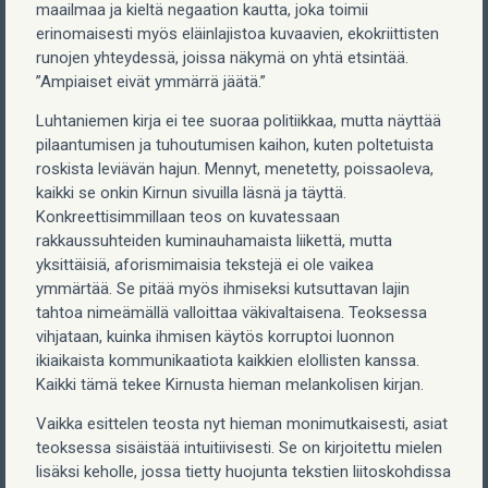
maailmaa ja kieltä negaation kautta, joka toimii
erinomaisesti myös eläinlajistoa kuvaavien, ekokriittisten
runojen yhteydessä, joissa näkymä on yhtä etsintää.
”Ampiaiset eivät ymmärrä jäätä.”
Luhtaniemen kirja ei tee suoraa politiikkaa, mutta näyttää
pilaantumisen ja tuhoutumisen kaihon, kuten poltetuista
roskista leviävän hajun. Mennyt, menetetty, poissaoleva,
kaikki se onkin Kirnun sivuilla läsnä ja täyttä.
Konkreettisimmillaan teos on kuvatessaan
rakkaussuhteiden kuminauhamaista liikettä, mutta
yksittäisiä, aforismimaisia tekstejä ei ole vaikea
ymmärtää. Se pitää myös ihmiseksi kutsuttavan lajin
tahtoa nimeämällä valloittaa väkivaltaisena. Teoksessa
vihjataan, kuinka ihmisen käytös korruptoi luonnon
ikiaikaista kommunikaatiota kaikkien elollisten kanssa.
Kaikki tämä tekee Kirnusta hieman melankolisen kirjan.
Vaikka esittelen teosta nyt hieman monimutkaisesti, asiat
teoksessa sisäistää intuitiivisesti. Se on kirjoitettu mielen
lisäksi keholle, jossa tietty huojunta tekstien liitoskohdissa