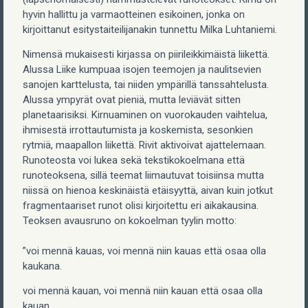
hyvin hallittu ja varmaotteinen esikoinen, jonka on
kirjoittanut esitystaiteilijanakin tunnettu Milka Luhtaniemi.
Nimensä mukaisesti kirjassa on piirileikkimäistä liikettä.
Alussa Liike kumpuaa isojen teemojen ja naulitsevien
sanojen karttelusta, tai niiden ympärillä tanssahtelusta.
Alussa ympyrät ovat pieniä, mutta leviävät sitten
planetaarisiksi. Kirnuaminen on vuorokauden vaihtelua,
ihmisestä irrottautumista ja koskemista, sesonkien
rytmiä, maapallon liikettä. Rivit aktivoivat ajattelemaan.
Runoteosta voi lukea sekä tekstikokoelmana että
runoteoksena, sillä teemat liimautuvat toisiinsa mutta
niissä on hienoa keskinäistä etäisyyttä, aivan kuin jotkut
fragmentaariset runot olisi kirjoitettu eri aikakausina.
Teoksen avausruno on kokoelman tyylin motto:
”voi mennä kauas, voi mennä niin kauas että osaa olla
kaukana.
voi mennä kauan, voi mennä niin kauan että osaa olla
kauan.