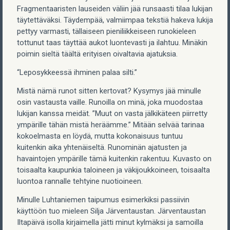
Fragmentaaristen lauseiden väliin jää runsaasti tilaa lukijan
täytettäväksi. Täydempää, valmiimpaa tekstiä hakeva lukija
pettyy varmasti, tällaiseen pieniliikkeiseen runokieleen
tottunut taas täyttää aukot luontevasti ja ilahtuu. Minäkin
poimin sieltä täältä erityisen oivaltavia ajatuksia.
“Leposykkeessä ihminen palaa silti.”
Mistä nämä runot sitten kertovat? Kysymys jää minulle
osin vastausta vaille. Runoilla on minä, joka muodostaa
lukijan kanssa meidät. ”Muut on vasta jälkikäteen piirretty
ympärille tähän mistä heräämme.” Mitään selvää tarinaa
kokoelmasta en löydä, mutta kokonaisuus tuntuu
kuitenkin aika yhtenäiseltä. Runominän ajatusten ja
havaintojen ympärille tämä kuitenkin rakentuu. Kuvasto on
toisaalta kaupunkia taloineen ja väkijoukkoineen, toisaalta
luontoa rannalle tehtyine nuotioineen.
Minulle Luhtaniemen taipumus esimerkiksi passiivin
käyttöön tuo mieleen Silja Järventaustan. Järventaustan
Iltapäivä isolla kirjaimella jätti minut kylmäksi ja samoilla