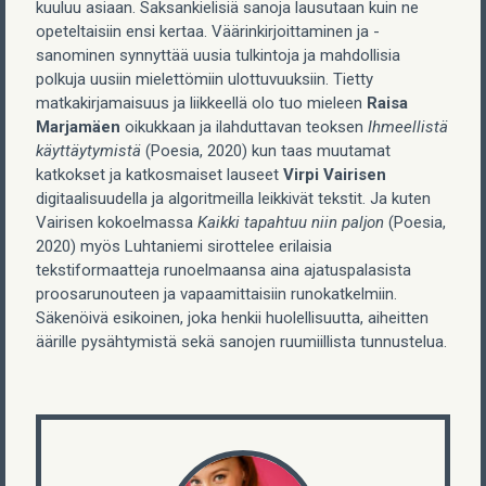
kuuluu asiaan. Saksankielisiä sanoja lausutaan kuin ne
opeteltaisiin ensi kertaa. Väärinkirjoittaminen ja -
sanominen synnyttää uusia tulkintoja ja mahdollisia
polkuja uusiin mielettömiin ulottuvuuksiin. Tietty
matkakirjamaisuus ja liikkeellä olo tuo mieleen
Raisa
Marjamäen
oikukkaan ja ilahduttavan teoksen
Ihmeellistä
käyttäytymistä
(Poesia, 2020) kun taas muutamat
katkokset ja katkosmaiset lauseet
Virpi Vairisen
digitaalisuudella ja algoritmeilla leikkivät tekstit. Ja kuten
Vairisen kokoelmassa
Kaikki tapahtuu niin
paljon
(Poesia,
2020) myös Luhtaniemi sirottelee erilaisia
tekstiformaatteja runoelmaansa aina ajatuspalasista
proosarunouteen ja vapaamittaisiin runokatkelmiin.
Säkenöivä esikoinen, joka henkii huolellisuutta, aiheitten
äärille pysähtymistä sekä sanojen ruumiillista tunnustelua.