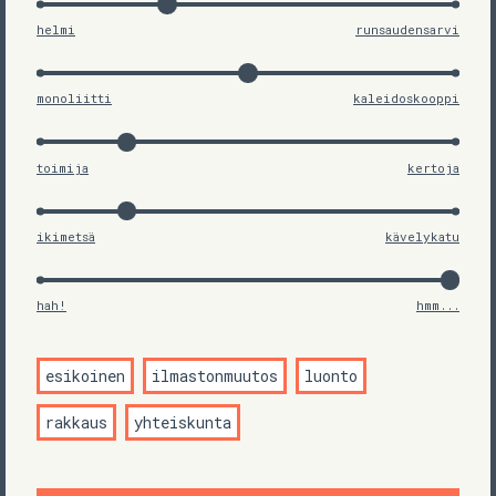
helmi
runsaudensarvi
monoliitti
kaleidoskooppi
toimija
kertoja
ikimetsä
kävelykatu
hah!
hmm...
esikoinen
ilmastonmuutos
luonto
rakkaus
yhteiskunta