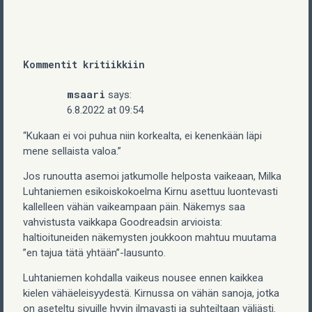
Kommentit kritiikkiin
msaari
says:
6.8.2022 at 09:54
“Kukaan ei voi puhua niin korkealta, ei kenenkään läpi
mene sellaista valoa.”
Jos runoutta asemoi jatkumolle helposta vaikeaan, Milka
Luhtaniemen esikoiskokoelma Kirnu asettuu luontevasti
kallelleen vähän vaikeampaan päin. Näkemys saa
vahvistusta vaikkapa Goodreadsin arvioista:
haltioituneiden näkemysten joukkoon mahtuu muutama
”en tajua tätä yhtään”-lausunto.
Luhtaniemen kohdalla vaikeus nousee ennen kaikkea
kielen vähäeleisyydestä. Kirnussa on vähän sanoja, jotka
on aseteltu sivuille hyvin ilmavasti ja suhteiltaan väljästi.