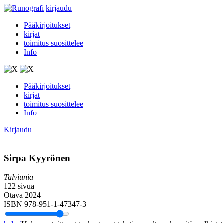
kirjaudu
Pääkirjoitukset
kirjat
toimitus suosittelee
Info
Pääkirjoitukset
kirjat
toimitus suosittelee
Info
Kirjaudu
Sirpa Kyyrönen
Talviunia
122 sivua
Otava 2024
ISBN 978-951-1-47347-3