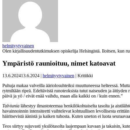
helmityytyvainen
Olen kirjallisuudentutkimuksen opiskelija Helsingistä. Iloitsen, kun run
Ympäristö raunioituu, nimet katoavat
13.6.2024
13.6.2024
|
helmityytyvainen
| Kritiikki
Puhuja makaa valveilla ääriolosuhteiksi muuttuneessa helteessä. Mutta
rytmiltään ripeä. Edeltävistä runoteoksista tutut naiseuden ja äitiyden 
päivä ja yö / eivät enää vaihdu, maan alla kaikki on / kuin ennen.”
Talviunia
lähestyy ilmastoteemaa henkilökohtaiselta tasolta ja aistilä
havainnoinnin intensiteetti vaihtelevat kohtuullisen levollisesta erittä
häiritsevistä äänistä ja kaiken tuhosta. Kuten uneton ei luota seuraav
Teos siirtyy sujuvasti yksilötasolta laajempaan kuvaan ja takaisin, k