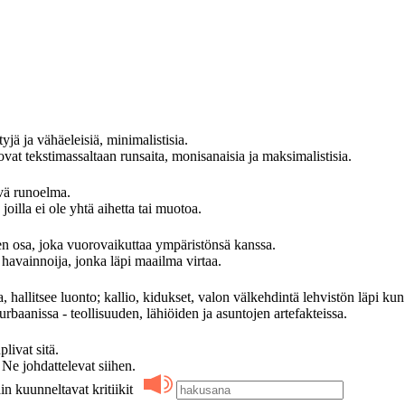
yjä ja vähäeleisiä, minimalistisia.
at tekstimassaltaan runsaita, monisanaisia ja maksimalistisia.
evä runoelma.
oilla ei ole yhtä aihetta tai muotoa.
 osa, joka vuorovaikuttaa ympäristönsä kanssa.
avainnoija, jonka läpi maailma virtaa.
, hallitsee luonto; kallio, kidukset, valon välkehdintä lehvistön läpi kun
rbaanissa - teollisuuden, lähiöiden ja asuntojen artefakteissa.
ivat sitä.
 johdattelevat siihen.
in kuunneltavat kritiikit