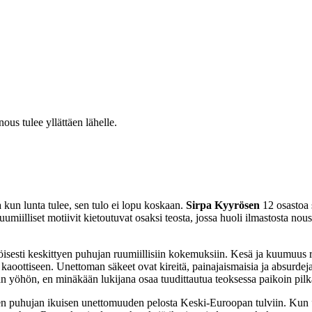
ous tulee yllättäen lähelle.
 kun lunta tulee, sen tulo ei lopu koskaan.
Sirpa Kyyrösen
12 osastoa 
ruumiilliset motiivit kietoutuvat osaksi teosta, jossa huoli ilmastosta n
htöisesti keskittyen puhujan ruumiillisiin kokemuksiin. Kesä ja kuumuus r
in kaoottiseen. Unettoman säkeet ovat kireitä, painajaismaisia ja absurdej
aan yöhön, en minäkään lukijana osaa tuudittautua teoksessa paikoin pil
uten puhujan ikuisen unettomuuden pelosta Keski-Euroopan tulviin. Kun 