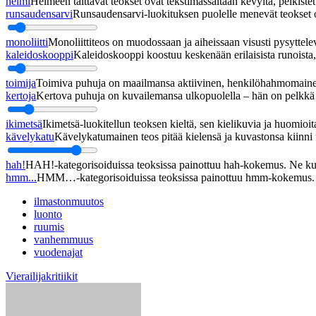
helmi
Helmeen taittavat teokset ovat tekstimassaltaan kevyitä, pelkistett
runsaudensarvi
Runsaudensarvi-luokituksen puolelle menevät teokset ov
monoliitti
Monoliittiteos on muodossaan ja aiheissaan visusti pysyttel
kaleidoskooppi
Kaleidoskooppi koostuu keskenään erilaisista runoista, j
toimija
Toimiva puhuja on maailmansa aktiivinen, henkilöhahmomainen
kertoja
Kertova puhuja on kuvailemansa ulkopuolella – hän on pelkkä h
ikimetsä
Ikimetsä-luokitellun teoksen kieltä, sen kielikuvia ja huomioita
kävelykatu
Kävelykatumainen teos pitää kielensä ja kuvastonsa kiinni u
hah!
HAH!-kategorisoiduissa teoksissa painottuu hah-kokemus. Ne kupl
hmm...
HMM…-kategorisoiduissa teoksissa painottuu hmm-kokemus. Ne
ilmastonmuutos
luonto
ruumis
vanhemmuus
vuodenajat
Vierailijakritiikit