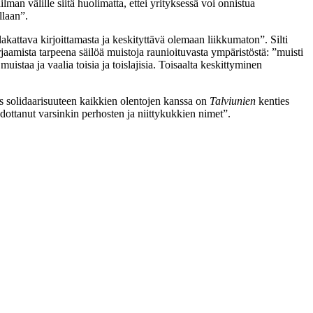
n välille siitä huolimatta, ettei yrityksessä voi onnistua
illaan”.
akattava kirjoittamasta ja keskityttävä olemaan liikkumaton”. Silti
jaamista tarpeena säilöä muistoja raunioituvasta ympäristöstä: ”muisti
staa ja vaalia toisia ja toislajisia. Toisaalta keskittyminen
s solidaarisuuteen kaikkien olentojen kanssa on
Talviunien
kenties
adottanut varsinkin perhosten ja niittykukkien nimet”.