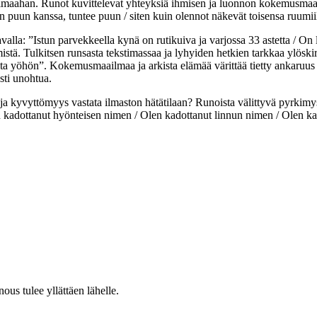
imaahan. Runot kuvittelevat yhteyksiä ihmisen ja luonnon kokemusmaailma
uon puun kanssa, tuntee puun / siten kuin olennot näkevät toisensa ruumi
lla: ”Istun parvekkeella kynä on rutikuiva ja varjossa 33 astetta / On l
istä. Tulkitsen runsasta tekstimassaa ja lyhyiden hetkien tarkkaa ylöskir
ta yöhön”. Kokemusmaailmaa ja arkista elämää värittää tietty ankaruus mui
esti unohtua.
a kyvyttömyys vastata ilmaston hätätilaan? Runoista välittyvä pyrkimy
len kadottanut hyönteisen nimen / Olen kadottanut linnun nimen / Olen k
ous tulee yllättäen lähelle.