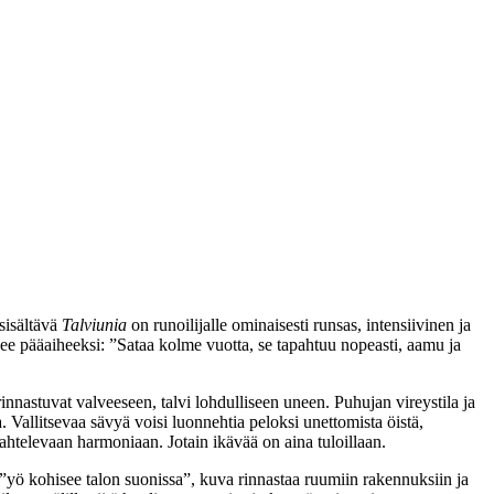
sisältävä
Talviunia
on runoilijalle ominaisesti runsas, intensiivinen ja
ousee pääaiheeksi: ”Sataa kolme vuotta, se tapahtuu nopeasti, aamu ja
innastuvat valveeseen, talvi lohdulliseen uneen. Puhujan vireystila ja
a. Vallitsevaa sävyä voisi luonnehtia peloksi unettomista öistä,
kahtelevaan harmoniaan. Jotain ikävää on aina tuloillaan.
”yö kohisee talon suonissa”, kuva rinnastaa ruumiin rakennuksiin ja