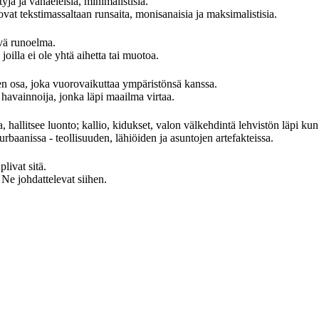
yjä ja vähäeleisiä, minimalistisia.
at tekstimassaltaan runsaita, monisanaisia ja maksimalistisia.
evä runoelma.
oilla ei ole yhtä aihetta tai muotoa.
 osa, joka vuorovaikuttaa ympäristönsä kanssa.
avainnoija, jonka läpi maailma virtaa.
, hallitsee luonto; kallio, kidukset, valon välkehdintä lehvistön läpi kun
rbaanissa - teollisuuden, lähiöiden ja asuntojen artefakteissa.
ivat sitä.
 johdattelevat siihen.