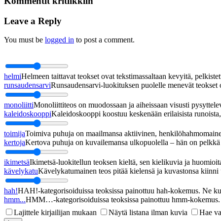
Kommentit kritiikkiin
Leave a Reply
You must be
logged in
to post a comment.
helmi
Helmeen taittavat teokset ovat tekstimassaltaan kevyitä, pelkistett
runsaudensarvi
Runsaudensarvi-luokituksen puolelle menevät teokset ov
monoliitti
Monoliittiteos on muodossaan ja aiheissaan visusti pysyttel
kaleidoskooppi
Kaleidoskooppi koostuu keskenään erilaisista runoista, j
toimija
Toimiva puhuja on maailmansa aktiivinen, henkilöhahmomainen
kertoja
Kertova puhuja on kuvailemansa ulkopuolella – hän on pelkkä h
ikimetsä
Ikimetsä-luokitellun teoksen kieltä, sen kielikuvia ja huomioita
kävelykatu
Kävelykatumainen teos pitää kielensä ja kuvastonsa kiinni u
hah!
HAH!-kategorisoiduissa teoksissa painottuu hah-kokemus. Ne kupl
hmm...
HMM…-kategorisoiduissa teoksissa painottuu hmm-kokemus. Ne
Lajittele kirjailijan mukaan
Näytä listana ilman kuvia
Hae va