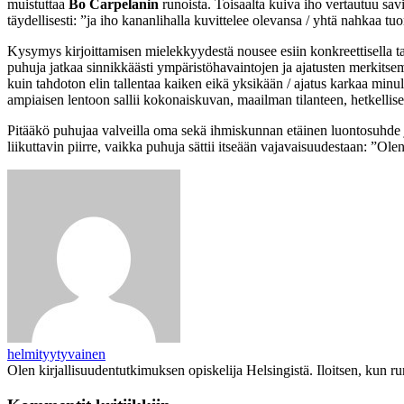
muistuttaa
Bo Carpelanin
runoista. Toisaalta kuiva iho vertautuu sav
täydellisesti: ”ja iho kananlihalla kuvittelee olevansa / yhtä nahkaa t
Kysymys kirjoittamisen mielekkyydestä nousee esiin konkreettisella tava
puhuja jatkaa sinnikkäästi ympäristöhavaintojen ja ajatusten merkitsem
kuin tahdoton elin tallentaa kaiken eikä yksikään / ajatus karkaa minul
ampiaisen lentoon sallii kokonaiskuvan, maailman tilanteen, hetkellis
Pitääkö puhujaa valveilla oma sekä ihmiskunnan etäinen luontosuhde j
liikuttavin piirre, vaikka puhuja sättii itseään vajavaisuudestaan: ”O
helmityytyvainen
Olen kirjallisuudentutkimuksen opiskelija Helsingistä. Iloitsen, kun run