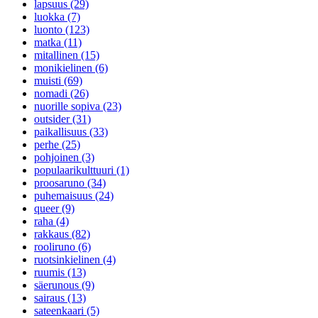
lapsuus (29)
luokka (7)
luonto (123)
matka (11)
mitallinen (15)
monikielinen (6)
muisti (69)
nomadi (26)
nuorille sopiva (23)
outsider (31)
paikallisuus (33)
perhe (25)
pohjoinen (3)
populaarikulttuuri (1)
proosaruno (34)
puhemaisuus (24)
queer (9)
raha (4)
rakkaus (82)
rooliruno (6)
ruotsinkielinen (4)
ruumis (13)
säerunous (9)
sairaus (13)
sateenkaari (5)