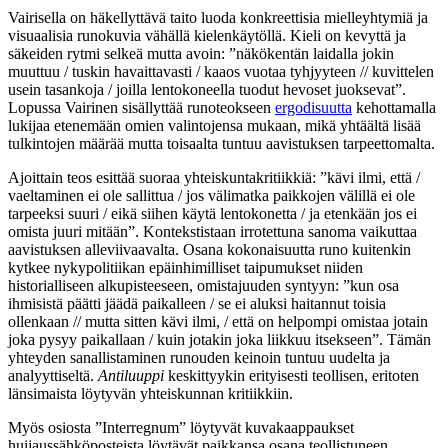
Vairisella on häkellyttävä taito luoda konkreettisia mielleyhtymiä ja
visuaalisia runokuvia vähällä kielenkäytöllä. Kieli on kevyttä ja
säkeiden rytmi selkeä mutta avoin: ”näkökentän laidalla jokin
muuttuu / tuskin havaittavasti / kaaos vuotaa tyhjyyteen // kuvittelen
usein tasankoja / joilla lentokoneella tuodut hevoset juoksevat”.
Lopussa Vairinen sisällyttää runoteokseen
ergodisuutta
kehottamalla
lukijaa etenemään omien valintojensa mukaan, mikä yhtäältä lisää
tulkintojen määrää mutta toisaalta tuntuu aavistuksen tarpeettomalta.
Ajoittain teos esittää suoraa yhteiskuntakritiikkiä: ”kävi ilmi, että /
vaeltaminen ei ole sallittua / jos välimatka paikkojen välillä ei ole
tarpeeksi suuri / eikä siihen käytä lentokonetta / ja etenkään jos ei
omista juuri mitään”. Kontekstistaan irrotettuna sanoma vaikuttaa
aavistuksen alleviivaavalta. Osana kokonaisuutta runo kuitenkin
kytkee nykypolitiikan epäinhimilliset taipumukset niiden
historialliseen alkupisteeseen, omistajuuden syntyyn: ”kun osa
ihmisistä päätti jäädä paikalleen / se ei aluksi haitannut toisia
ollenkaan // mutta sitten kävi ilmi, / että on helpompi omistaa jotain
joka pysyy paikallaan / kuin jotakin joka liikkuu itsekseen”. Tämän
yhteyden sanallistaminen runouden keinoin tuntuu uudelta ja
analyyttiseltä.
Antiluuppi
keskittyykin erityisesti teollisen, eritoten
länsimaista löytyvän yhteiskunnan kritiikkiin.
Myös osiosta ”Interregnum” löytyvät kuvakaappaukset
huijaussähköposteista löytävät paikkansa osana teollistuneen