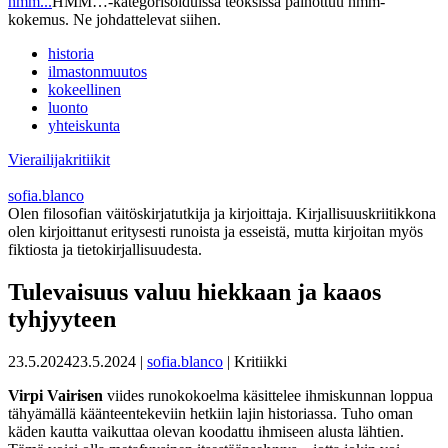
hmm...
HMM…-kategorisoiduissa teoksissa painottuu hmm-
kokemus. Ne johdattelevat siihen.
historia
ilmastonmuutos
kokeellinen
luonto
yhteiskunta
Vierailijakritiikit
sofia.blanco
Olen filosofian väitöskirjatutkija ja kirjoittaja. Kirjallisuuskriitikkona
olen kirjoittanut eritysesti runoista ja esseistä, mutta kirjoitan myös
fiktiosta ja tietokirjallisuudesta.
Tulevaisuus valuu hiekkaan ja kaaos
tyhjyyteen
23.5.2024
23.5.2024
|
sofia.blanco
| Kritiikki
Virpi Vairisen
viides runokokoelma käsittelee ihmiskunnan loppua
tähyämällä käänteentekeviin hetkiin lajin historiassa. Tuho oman
käden kautta vaikuttaa olevan koodattu ihmiseen alusta lähtien.