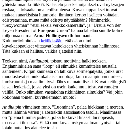
yhteiskunnan kritiikkiä. Kalastelu ja seksihuijaukset ovat nykyarjen
roskaa, ja toisaalta oma teollisuutensa. Kuvakaappaukset tuovat
mukaan anarkistista huumoria: ihminen kertoo itselleen voittajan
edistystarinaa, mutta miltä edistys näyttääkään? Nimimerkki
”Sexywoman” ”etsii seksiä verkkokameralla”, ja ”Ursula von der
Leyen President of European Union” haluaa lähettää sinulle kolme
miljoonaa euroa.
Anna Hollingsworth
huomauttaa
Kulttuuritoimituksen
kritiikissään
, että osion nimi ja
kuvakaappaukset viittaavat katkokseen yhteiskunnan hallinnossa.
Tätä kukaan ei hallitse, vaikka ajattelisi niin.
Teoksen nimi,
Antiluuppi
, toistuu motiivina halki teoksen.
Englanninkielen sana ”loop” eli silmukka kummittelee taustalla
äänteineen. Kirjan kannessa on lähikuva sormenjäljestä, jonka urat
muodostavat silmukankaltaisia muotoja, kuin maanpinnan uurteet;
ihmisruumis ja maa limittyvät lähes raamatullisesti. Kuvat kettingistä
ja sen lenkeistä, joista yksi on usein katkennut, toistuvat runojen
välillä. Onko silmukan vastakohta rikkinäinen silmukka? Vai jokin
kokonaan toinen, kuvittelematon muoto?
Antiluupin
viimeinen runo, ”Luominen”, palaa hiekkaan ja mereen,
mutta lähinnä värien ja abstraktin assosiaation tasolla. Maailmassa
on ”pieniä tummia pisteitä, jotka liikkuvat hitaasti tai nopeasti,
maassa tai ilmassa”. Ehkä runo kuvaa nykymaailman syntyä – tai
jotain uutta, jos ajattelee toisin.