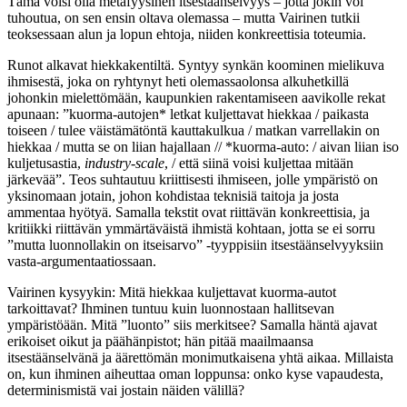
Tämä voisi olla metafyysinen itsestäänselvyys – jotta jokin voi
tuhoutua, on sen ensin oltava olemassa – mutta Vairinen tutkii
teoksessaan alun ja lopun ehtoja, niiden konkreettisia toteumia.
Runot alkavat hiekkakentiltä. Syntyy synkän koominen mielikuva
ihmisestä, joka on ryhtynyt heti olemassaolonsa alkuhetkillä
johonkin mielettömään, kaupunkien rakentamiseen aavikolle rekat
apunaan: ”kuorma-autojen* letkat kuljettavat hiekkaa / paikasta
toiseen / tulee väistämätöntä kauttakulkua / matkan varrellakin on
hiekkaa / mutta se on liian hajallaan // *kuorma-auto: / aivan liian iso
kuljetusastia,
industry-scale
, / että siinä voisi kuljettaa mitään
järkevää”. Teos suhtautuu kriittisesti ihmiseen, jolle ympäristö on
yksinomaan jotain, johon kohdistaa teknisiä taitoja ja josta
ammentaa hyötyä. Samalla tekstit ovat riittävän konkreettisia, ja
kritiikki riittävän ymmärtäväistä ihmistä kohtaan, jotta se ei sorru
”mutta luonnollakin on itseisarvo” -tyyppisiin itsestäänselvyyksiin
vasta-argumentaatiossaan.
Vairinen kysyykin: Mitä hiekkaa kuljettavat kuorma-autot
tarkoittavat? Ihminen tuntuu kuin luonnostaan hallitsevan
ympäristöään. Mitä ”luonto” siis merkitsee? Samalla häntä ajavat
erikoiset oikut ja päähänpistot; hän pitää maailmaansa
itsestäänselvänä ja äärettömän monimutkaisena yhtä aikaa. Millaista
on, kun ihminen aiheuttaa oman loppunsa: onko kyse vapaudesta,
determinismistä vai jostain näiden välillä?