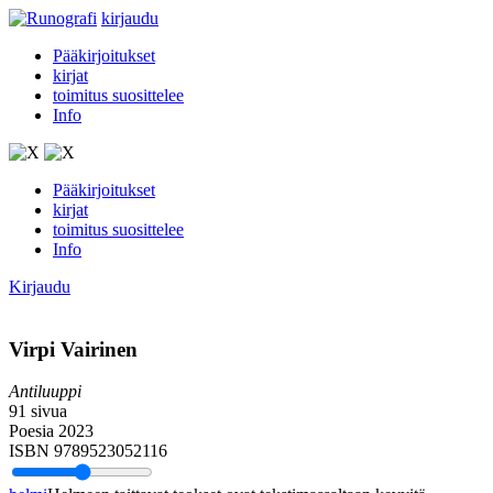
kirjaudu
Pääkirjoitukset
kirjat
toimitus suosittelee
Info
Pääkirjoitukset
kirjat
toimitus suosittelee
Info
Kirjaudu
Virpi Vairinen
Antiluuppi
91 sivua
Poesia 2023
ISBN 9789523052116