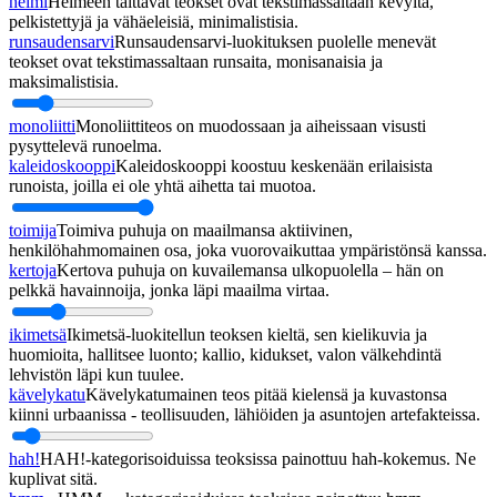
helmi
Helmeen taittavat teokset ovat tekstimassaltaan kevyitä,
pelkistettyjä ja vähäeleisiä, minimalistisia.
runsaudensarvi
Runsaudensarvi-luokituksen puolelle menevät
teokset ovat tekstimassaltaan runsaita, monisanaisia ja
maksimalistisia.
monoliitti
Monoliittiteos on muodossaan ja aiheissaan visusti
pysyttelevä runoelma.
kaleidoskooppi
Kaleidoskooppi koostuu keskenään erilaisista
runoista, joilla ei ole yhtä aihetta tai muotoa.
toimija
Toimiva puhuja on maailmansa aktiivinen,
henkilöhahmomainen osa, joka vuorovaikuttaa ympäristönsä kanssa.
kertoja
Kertova puhuja on kuvailemansa ulkopuolella – hän on
pelkkä havainnoija, jonka läpi maailma virtaa.
ikimetsä
Ikimetsä-luokitellun teoksen kieltä, sen kielikuvia ja
huomioita, hallitsee luonto; kallio, kidukset, valon välkehdintä
lehvistön läpi kun tuulee.
kävelykatu
Kävelykatumainen teos pitää kielensä ja kuvastonsa
kiinni urbaanissa - teollisuuden, lähiöiden ja asuntojen artefakteissa.
hah!
HAH!-kategorisoiduissa teoksissa painottuu hah-kokemus. Ne
kuplivat sitä.