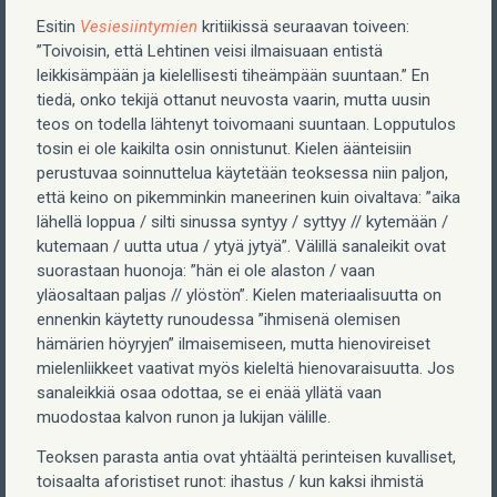
Esitin
Vesiesiintymien
kritiikissä seuraavan toiveen:
”Toivoisin, että Lehtinen veisi ilmaisuaan entistä
leikkisämpään ja kielellisesti tiheämpään suuntaan.” En
tiedä, onko tekijä ottanut neuvosta vaarin, mutta uusin
teos on todella lähtenyt toivomaani suuntaan. Lopputulos
tosin ei ole kaikilta osin onnistunut. Kielen äänteisiin
perustuvaa soinnuttelua käytetään teoksessa niin paljon,
että keino on pikemminkin maneerinen kuin oivaltava: ”aika
lähellä loppua / silti sinussa syntyy / syttyy // kytemään /
kutemaan / uutta utua / ytyä jytyä”. Välillä sanaleikit ovat
suorastaan huonoja: ”hän ei ole alaston / vaan
yläosaltaan paljas // ylöstön”. Kielen materiaalisuutta on
ennenkin käytetty runoudessa ”ihmisenä olemisen
hämärien höyryjen” ilmaisemiseen, mutta hienovireiset
mielenliikkeet vaativat myös kieleltä hienovaraisuutta. Jos
sanaleikkiä osaa odottaa, se ei enää yllätä vaan
muodostaa kalvon runon ja lukijan välille.
Teoksen parasta antia ovat yhtäältä perinteisen kuvalliset,
toisaalta aforistiset runot: ihastus / kun kaksi ihmistä