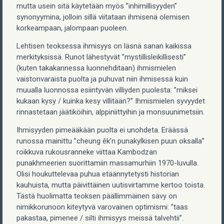
mutta usein sitä käytetään myös ”inhimillisyyden”
synonyymina, jolloin sillä viitataan ihmisenä olemisen
korkeampaan, jalompaan puoleen.
Lehtisen teoksessa ihmisyys on läsnä sanan kaikissa
merkityksissä. Runot lähestyvät ”mystillisleikillisesti”
(kuten takakannessa luonnehditaan) ihmismielen
vaistonvaraista puolta ja puhuvat niin ihmisessä kuin
muualla luonnossa esiintyvän villiyden puolesta: ”miksei
kukaan kysy / kuinka kesy villitään?” Ihmismielen syvyydet
rinnastetaan jäätiköihin, alppiniittyihin ja monsuunimetsiin.
Ihmisyyden pimeääkään puolta ei unohdeta. Eräässä
runossa mainittu ”cheung êk’n punakylkisen puun oksalla”
roikkuva rukousranneke viittaa Kambodzan
punakhmeerien suorittamiin massamurhiin 1970-luvulla.
Olisi houkuttelevaa puhua etäännytetysti historian
kauhuista, mutta päivittäinen uutisvirtamme kertoo toista.
Tästä huolimatta teoksen päällimmäinen sävy on
nimikkorunoon kiteytyvä varovainen optimismi: ”taas
pakastaa, pimenee / silti ihmisyys meissä talvehtii”.