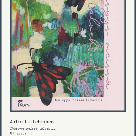
Aulis U. Lehtinen
Ihmisyys meissä talvehtii
87 sivua