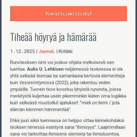
Vierailijakritiikit
Tiheää höyryä ja hämärää
1.12.2025
JanneL
|
| Kritiikki
Runoteoksen nimi voi joskus ohjata melkoisesti sen
luentaa.
Aulis U. Lehtisen
neljännessä teoksessa ei ole
yhtä selkeää teemaa tai samanlaisia kertovia elementtejä
kuin
Vesiesiintymissä
(2022), joka rakentuu veden
ympärille. Tuorein teos koostuu lyhyistä runoista, joissa
merkitystä kuljettaa usein pikemminkin kielen oma logiikka
kuin selkeästi muotoillut ajatukset: ”mieli on liemi / jota
elämän kämmen hämmentää”.
Ehkä juuri siksi luennassa on helppo ottaa kiinnekohdaksi
teoksen nimessä esiintyvä sana ”ihmisyys”. Laajimmillaan
sana voi tarkoittaa ihmisenä olemista tai ihmisluontoa,