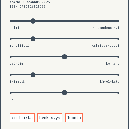
Kaarna Kustannus 2025
ISBN 9789526525099
helmi
runsaudensarvi
monoliitti
kaleidoskooppi
toimija
kertoja
ikimetsä
kävelykatu
hah!
hmm...
erotiikka
henkisyys
luonto