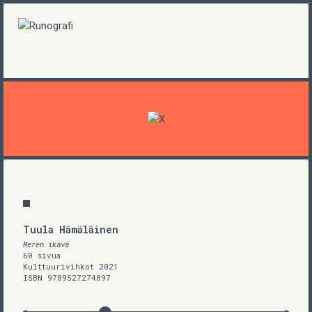
Tuula Hämäläinen
Meren ikävä
60 sivua
Kulttuurivihkot 2021
ISBN 9789527274897