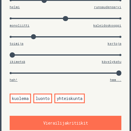
helmi
runsaudensarvi
monoliitti
kaleidoskooppi
toimija
kertoja
ikimetsä
kävelykatu
hah!
hmm...
kuolema
luonto
yhteiskunta
Vierailijakritiikit