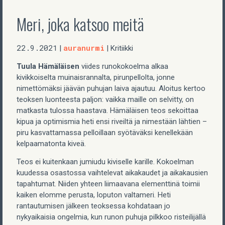
Meri, joka katsoo meitä
22.9.2021
auranurmi
|
| Kritiikki
Tuula Hämäläisen
viides runokokoelma alkaa
kivikkoiselta muinaisrannalta, pirunpellolta, jonne
nimettömäksi jäävän puhujan laiva ajautuu. Aloitus kertoo
teoksen luonteesta paljon: vaikka maille on selvitty, on
matkasta tulossa haastava. Hämäläisen teos sekoittaa
kipua ja optimismia heti ensi riveiltä ja nimestään lähtien –
piru kasvattamassa pelloillaan syötäväksi kenellekään
kelpaamatonta kiveä.
Teos ei kuitenkaan jumiudu kiviselle karille. Kokoelman
kuudessa osastossa vaihtelevat aikakaudet ja aikakausien
tapahtumat. Niiden yhteen liimaavana elementtinä toimii
kaiken elomme perusta, loputon valtameri. Heti
rantautumisen jälkeen teoksessa kohdataan jo
nykyaikaisia ongelmia, kun runon puhuja pilkkoo risteilijällä