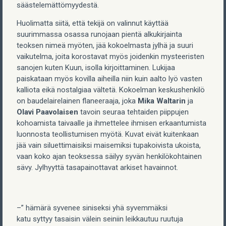
säästelemättömyydestä.
Huolimatta siitä, että tekijä on valinnut käyttää
suurimmassa osassa runojaan pientä alkukirjainta
teoksen nimeä myöten, jää kokoelmasta jylhä ja suuri
vaikutelma, joita korostavat myös joidenkin mysteeristen
sanojen kuten Kuun, isolla kirjoittaminen. Lukijaa
paiskataan myös kovilla aiheilla niin kuin aalto lyö vasten
kalliota eikä nostalgiaa vältetä. Kokoelman keskushenkilö
on baudelairelainen flaneeraaja, joka
Mika Waltarin
ja
Olavi Paavolaisen
tavoin seuraa tehtaiden piippujen
kohoamista taivaalle ja ihmettelee ihmisen erkaantumista
luonnosta teollistumisen myötä. Kuvat eivät kuitenkaan
jää vain siluettimaisiksi maisemiksi tupakoivista ukoista,
vaan koko ajan teoksessa säilyy syvän henkilökohtainen
sävy. Jylhyyttä tasapainottavat arkiset havainnot.
–” hämärä syvenee siniseksi yhä syvemmäksi
katu syttyy tasaisin välein seiniin leikkautuu ruutuja