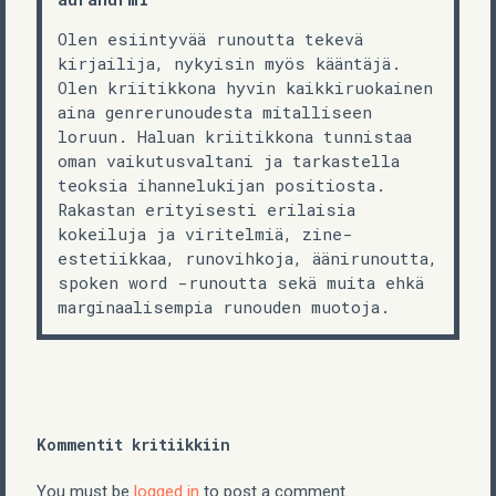
Olen esiintyvää runoutta tekevä
kirjailija, nykyisin myös kääntäjä.
Olen kriitikkona hyvin kaikkiruokainen
aina genrerunoudesta mitalliseen
loruun. Haluan kriitikkona tunnistaa
oman vaikutusvaltani ja tarkastella
teoksia ihannelukijan positiosta.
Rakastan erityisesti erilaisia
kokeiluja ja viritelmiä, zine-
estetiikkaa, runovihkoja, äänirunoutta,
spoken word -runoutta sekä muita ehkä
marginaalisempia runouden muotoja.
Kommentit kritiikkiin
You must be
logged in
to post a comment.