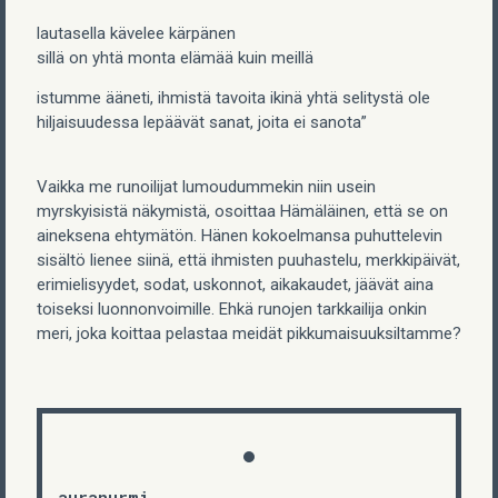
lautasella kävelee kärpänen
sillä on yhtä monta elämää kuin meillä
istumme ääneti, ihmistä tavoita ikinä yhtä selitystä ole
hiljaisuudessa lepäävät sanat, joita ei sanota”
Vaikka me runoilijat lumoudummekin niin usein
myrskyisistä näkymistä, osoittaa Hämäläinen, että se on
aineksena ehtymätön. Hänen kokoelmansa puhuttelevin
sisältö lienee siinä, että ihmisten puuhastelu, merkkipäivät,
erimielisyydet, sodat, uskonnot, aikakaudet, jäävät aina
toiseksi luonnonvoimille. Ehkä runojen tarkkailija onkin
meri, joka koittaa pelastaa meidät pikkumaisuuksiltamme?
auranurmi