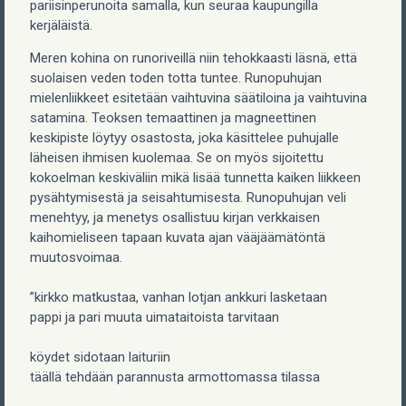
pariisinperunoita samalla, kun seuraa kaupungilla
kerjäläistä.
Meren kohina on runoriveillä niin tehokkaasti läsnä, että
suolaisen veden toden totta tuntee. Runopuhujan
mielenliikkeet esitetään vaihtuvina säätiloina ja vaihtuvina
satamina. Teoksen temaattinen ja magneettinen
keskipiste löytyy osastosta, joka käsittelee puhujalle
läheisen ihmisen kuolemaa. Se on myös sijoitettu
kokoelman keskiväliin mikä lisää tunnetta kaiken liikkeen
pysähtymisestä ja seisahtumisesta. Runopuhujan veli
menehtyy, ja menetys osallistuu kirjan verkkaisen
kaihomieliseen tapaan kuvata ajan vääjäämätöntä
muutosvoimaa.
”kirkko matkustaa, vanhan lotjan ankkuri lasketaan
pappi ja pari muuta uimataitoista tarvitaan
köydet sidotaan laituriin
täällä tehdään parannusta armottomassa tilassa