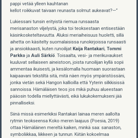
pappi vetää ylleen kauhtanan
kellot roikkuvat taivaan reunasta solmut aukeavat?—”
Lukiessani tunsin erityistä riemua runsaasta
merisanaston viljelystä, joka toi teoksestaan entisestään
käsinkosketeltavuutta. Aluksi meriaiheisuus huoletti, sillä
aihetta on käsitelty suomalaisissa runokirjoissa runsaasti
ja ansiokkaasti, kuten runoilijat
Kaija Rantakari
,
Tommi
Parkko
ja
Auli Särkiö
. Toisaalta, vesi- ja merikuvaukset
kuuluvat sellaiseen aineistoon, joista runoilijan kyllä sopii
ammentaa ikuisesti, ja kesälomalla huomaan suorastaan
kaipaavani tekstiltä sitä, mitä näen myös ympäristössäni,
jonka vietän sekä Hangon kallioilla että Yyterin silkkisissä
sannoissa. Hämäläisen teos jos mikä puhuu alueestaan
pääosin todella miellyttävästi, eikä lukukokemukseni jää
pinnalliseksi.
Siinä missä esimerkiksi Rantakari lainaa meren aallolta
rytmin teokseensa Koko meren laajuus (Poesia, 2019)
ottaa Hämäläinen mereltä kaiken, minkä saa: sanaston,
symboliikkaa, liikkeen ja tunnun. Kiitän kokoelmaa