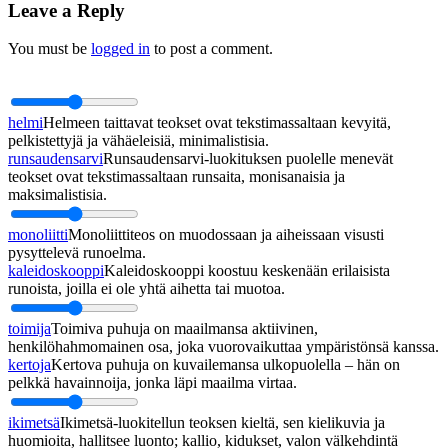
Leave a Reply
You must be
logged in
to post a comment.
helmi
Helmeen taittavat teokset ovat tekstimassaltaan kevyitä,
pelkistettyjä ja vähäeleisiä, minimalistisia.
runsaudensarvi
Runsaudensarvi-luokituksen puolelle menevät
teokset ovat tekstimassaltaan runsaita, monisanaisia ja
maksimalistisia.
monoliitti
Monoliittiteos on muodossaan ja aiheissaan visusti
pysyttelevä runoelma.
kaleidoskooppi
Kaleidoskooppi koostuu keskenään erilaisista
runoista, joilla ei ole yhtä aihetta tai muotoa.
toimija
Toimiva puhuja on maailmansa aktiivinen,
henkilöhahmomainen osa, joka vuorovaikuttaa ympäristönsä kanssa.
kertoja
Kertova puhuja on kuvailemansa ulkopuolella – hän on
pelkkä havainnoija, jonka läpi maailma virtaa.
ikimetsä
Ikimetsä-luokitellun teoksen kieltä, sen kielikuvia ja
huomioita, hallitsee luonto; kallio, kidukset, valon välkehdintä