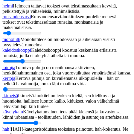
helmi
Helmeen taittavat teokset ovat tekstimassaltaan kevyitä,
pelkistettyjä ja vähäeleisiä, minimalistisia.
runsaudensarvi
Runsaudensarvi-luokituksen puolelle menevät
teokset ovat tekstimassaltaan runsaita, monisanaisia ja
maksimalistisia.
monoliitti
Monoliittiteos on muodossaan ja aiheissaan visusti
pysyttelevä runoelma.
kaleidoskooppi
Kaleidoskooppi koostuu keskenään erilaisista
runoista, joilla ei ole yhtä aihetta tai muotoa.
toimija
Toimiva puhuja on maailmansa aktiivinen,
henkilöhahmomainen osa, joka vuorovaikuttaa ympäristönsä kanssa.
kertoja
Kertova puhuja on kuvailemansa ulkopuolella – hän on
pelkkä havainnoija, jonka läpi maailma virtaa.
ikimetsä
Ikimetsä-luokitellun teoksen kieltä, sen kielikuvia ja
huomioita, hallitsee luonto; kallio, kidukset, valon välkehdintä
lehvistön läpi kun tuulee.
kävelykatu
Kävelykatumainen teos pitää kielensä ja kuvastonsa
kiinni urbaanissa - teollisuuden, lähiöiden ja asuntojen artefakteissa.
hah!
HAH!-kategorisoiduissa teoksissa painottuu hah-kokemus. Ne