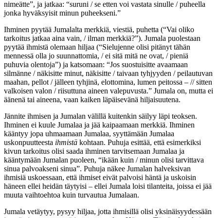
nimeätte”, ja jatkaa: “suruni / se etten voi vastata sinulle / puheella
jonka hyväksyisit minun puheekseni.”
Ihminen pyytää Jumalalta merkkiä, viestiä, puhetta (“Vai oliko
tarkoitus jatkaa aina vain, / ilman merkkiä?”). Jumala puolestaan
pyytää ihmistä olemaan hiljaa (“Sielujenne olisi pitänyt tähän
mennessä olla jo suunnattomia, / ei sitä mitä ne ovat, / pieniä
puhuvia olentoja”) ja katsomaan: “Jos suostuisitte avaamaan
silmänne / näkisitte minut, näkisitte / taivaan tyhjyyden / peilautuvan
maahan, pellot / jälleen tyhjinä, elottomina, lumen peitossa – // sitten
valkoisen valon / riisuttuna aineen valepuvusta.” Jumala on, mutta ei
äänenä tai aineena, vaan kaiken läpäisevänä hiljaisuutena.
Jännite ihmisen ja Jumalan välillä kuitenkin säilyy läpi teoksen.
Ihminen ei kuule Jumalaa ja jää kaipaamaan merkkiä. Ihminen
kääntyy jopa uhmaamaan Jumalaa, syyttämään Jumalaa
uskonpuutteesta
ihmistä
kohtaan. Puhuja esittää, että esimerkiksi
kivun tarkoitus olisi saada ihminen tarvitsemaan Jumalaa ja
kääntymään Jumalan puoleen, “ikään kuin / minun olisi tarvittava
sinua palvoakseni sinua”. Puhuja näkee Jumalan halveksivan
ihmisiä uskoessaan, että ihmiset eivät palvoisi häntä ja uskoisin
häneen ellei heidän täytyisi – ellei Jumala loisi tilanteita, joissa ei jää
muuta vaihtoehtoa kuin turvautua Jumalaan.
Jumala vetäytyy, pysyy hiljaa, jotta ihmisillä olisi yksinäisyydessään