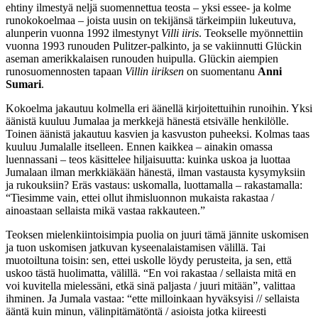
ehtiny ilmestyä neljä suomennettua teosta – yksi essee- ja kolme
runokokoelmaa – joista uusin on tekijänsä tärkeimpiin lukeutuva,
alunperin vuonna 1992 ilmestynyt
Villi iiris
. Teokselle myönnettiin
vuonna 1993 runouden Pulitzer-palkinto, ja se vakiinnutti Glückin
aseman amerikkalaisen runouden huipulla. Glückin aiempien
runosuomennosten tapaan
Villin iiriksen
on suomentanu
Anni
Sumari
.
Kokoelma jakautuu kolmella eri äänellä kirjoitettuihin runoihin. Yksi
äänistä kuuluu Jumalaa ja merkkejä hänestä etsivälle henkilölle.
Toinen äänistä jakautuu kasvien ja kasvuston puheeksi. Kolmas taas
kuuluu Jumalalle itselleen. Ennen kaikkea – ainakin omassa
luennassani – teos käsittelee hiljaisuutta: kuinka uskoa ja luottaa
Jumalaan ilman merkkiäkään hänestä, ilman vastausta kysymyksiin
ja rukouksiin? Eräs vastaus: uskomalla, luottamalla – rakastamalla:
“Tiesimme vain, ettei ollut ihmisluonnon mukaista rakastaa /
ainoastaan sellaista mikä vastaa rakkauteen.”
Teoksen mielenkiintoisimpia puolia on juuri tämä jännite uskomisen
ja tuon uskomisen jatkuvan kyseenalaistamisen välillä. Tai
muotoiltuna toisin: sen, ettei uskolle löydy perusteita, ja sen, että
uskoo tästä huolimatta, välillä. “En voi rakastaa / sellaista mitä en
voi kuvitella mielessäni, etkä sinä paljasta / juuri mitään”, valittaa
ihminen. Ja Jumala vastaa: “ette milloinkaan hyväksyisi // sellaista
ääntä kuin minun, välinpitämätöntä / asioista jotka kiireesti