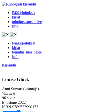
kirjaudu
Pääkirjoitukset
kirjat
toimitus suosittelee
Info
Pääkirjoitukset
kirjat
toimitus suosittelee
Info
Kirjaudu
Louise Glück
Anni Sumari (kääntäjä)
Villi iiris
96 sivua
Enostone 2022
ISBN 9789523990173