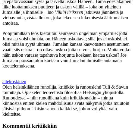
ja epätoivossaan syytä ja tarvetta uskoa Häneen. Tämä edestakainen
liike luottamuksen puutteen ja uskon välillä – joka on yhteinen
Jumalalle ja ihmiselle – luo
Villiin iirikseen
jatkuvaa jännitettä ja
virtaavuutta,
risti
aallokon, joka tekee sen lukemisesta äärimmäisen
antoisaa.
Pohjimmiltaan teos kietoutuu seuraavan ongelman ympärille: jotta
Jumalaa voisi uhmata, on Häneen uskottava; sillä jos ei uskoisi, ei
olisi mitään syytä uhmata. Jumalan kanssa kasvotusten asettuminen
vaatii siis uskoa – on oltava uskoa jotta se voisi horjua. Mutta voiko
näin uskon varassa tapahtuva horjunta koskaan kaataa uskoa? Jos
Jumalan poissaolokin koetaan vain Jumalan ihmisille antamana
koettelemuksena.
attekoskinen
Olen helsinkiläinen runoilija, kriitikko ja runouslehti Tuli & Savun
toimittaja. Opiskelen teoreettista filosofiaa Helsingin yliopistolla.
Runoudessa – niin runoilijana kuin kriitikkonakin – minua
kiinnostaa eniten kielen mahdollisuus avata näkymiä jotka muutoin
jäisivät piiloon. Toisin sanoen kaikki se, johon voi yltää vain
kieliteitse.
Kommentit kritiikkiin