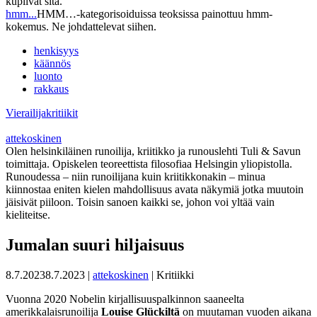
kuplivat sitä.
hmm...
HMM…-kategorisoiduissa teoksissa painottuu hmm-
kokemus. Ne johdattelevat siihen.
henkisyys
käännös
luonto
rakkaus
Vierailijakritiikit
attekoskinen
Olen helsinkiläinen runoilija, kriitikko ja runouslehti Tuli & Savun
toimittaja. Opiskelen teoreettista filosofiaa Helsingin yliopistolla.
Runoudessa – niin runoilijana kuin kriitikkonakin – minua
kiinnostaa eniten kielen mahdollisuus avata näkymiä jotka muutoin
jäisivät piiloon. Toisin sanoen kaikki se, johon voi yltää vain
kieliteitse.
Jumalan suuri hiljaisuus
8.7.2023
8.7.2023
|
attekoskinen
| Kritiikki
Vuonna 2020 Nobelin kirjallisuuspalkinnon saaneelta
amerikkalaisrunoilija
Louise Glückiltä
on muutaman vuoden aikana