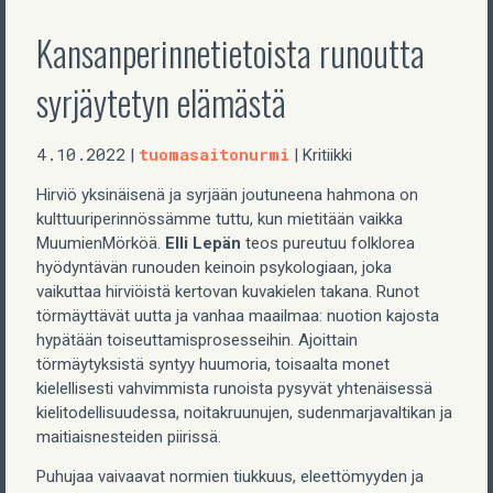
Kansanperinnetietoista runoutta
syrjäytetyn elämästä
4.10.2022
tuomasaitonurmi
|
| Kritiikki
Hirviö yksinäisenä ja syrjään joutuneena hahmona on
kulttuuriperinnössämme tuttu, kun mietitään vaikka
MuumienMörköä.
Elli Lepän
teos pureutuu folklorea
hyödyntävän runouden keinoin psykologiaan, joka
vaikuttaa hirviöistä kertovan kuvakielen takana. Runot
törmäyttävät uutta ja vanhaa maailmaa: nuotion kajosta
hypätään toiseuttamisprosesseihin. Ajoittain
törmäytyksistä syntyy huumoria, toisaalta monet
kielellisesti vahvimmista runoista pysyvät yhtenäisessä
kielitodellisuudessa, noitakruunujen, sudenmarjavaltikan ja
maitiaisnesteiden piirissä.
Puhujaa vaivaavat normien tiukkuus, eleettömyyden ja