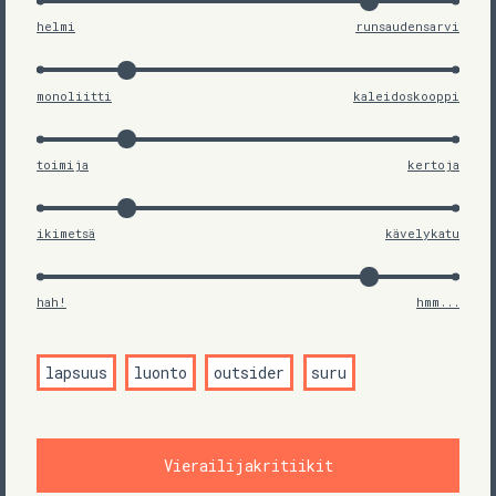
helmi
runsaudensarvi
monoliitti
kaleidoskooppi
toimija
kertoja
ikimetsä
kävelykatu
hah!
hmm...
lapsuus
luonto
outsider
suru
Vierailijakritiikit