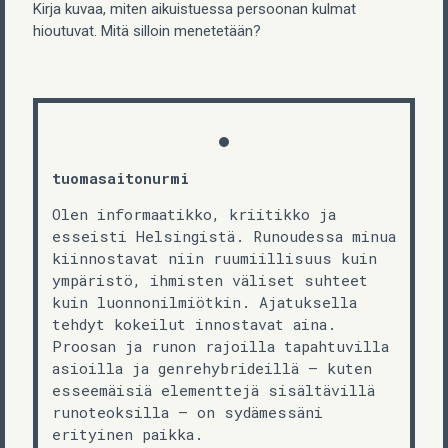
Kirja kuvaa, miten aikuistuessa persoonan kulmat
hioutuvat. Mitä silloin menetetään?
tuomasaitonurmi
Olen informaatikko, kriitikko ja
esseisti Helsingistä. Runoudessa minua
kiinnostavat niin ruumiillisuus kuin
ympäristö, ihmisten väliset suhteet
kuin luonnonilmiötkin. Ajatuksella
tehdyt kokeilut innostavat aina.
Proosan ja runon rajoilla tapahtuvilla
asioilla ja genrehybrideillä – kuten
esseemäisiä elementtejä sisältävillä
runoteoksilla – on sydämessäni
erityinen paikka.