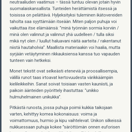
neutraaliuden vaatimus – tässä tuntuu olevan jotain hyvin
suomalaiskansallista. Tunteiden herättämistä itsessä ja
toisissa on pelättävä. Hyljeksityksi tuleminen ikätovereiden
taholta saa syyttämään itseään. Miten paljon puhuja voi
vaikuttaa itse elämäänsä: ”minä työnnän sormia korviin /
minä olen valinnut ja valinnut yhä uudelleen / tulla siksi
mikä nyt olen / luullut haluavani näitä aarteita / rakentanut
niistä hautaholvia”. Maallista materiaakin voi haalia, mutta
syrjään vetäytyminen rikkauksiensa kanssa tuo vapauden
tunteen vain hetkeksi.
Monet tekstit ovat selkeästi eteneviä ja proosallisempia,
välillä runot taas irtoavat kertovuudesta värikkäämpiin
kielileikkeihin. Sanat soivat toisiaan vasten kauniisti, ja
paikoin äänteiden pyörittely ihastuttaa: ”unikko
hulmuhelmainen unikukka”.
Pitkästä runosta, jossa puhuja poimii kukkia taikojaan
varten, kehittyy komea kokonaisuus: voima ja
voimattomuus, hurmio ja kipu vaihtelevat. Unikon silkeissä
nukkuessaan puhuja kokee ”säröttömän onnen euforisen