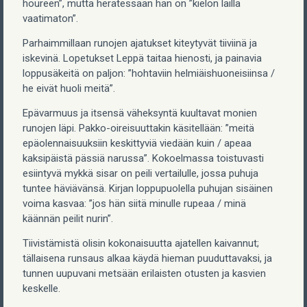
houreen”, mutta herätessään hän on ”kielon lailla
vaatimaton”.
Parhaimmillaan runojen ajatukset kiteytyvät tiiviinä ja
iskevinä. Lopetukset Leppä taitaa hienosti, ja painavia
loppusäkeitä on paljon: ”hohtaviin helmiäishuoneisiinsa /
he eivät huoli meitä”.
Epävarmuus ja itsensä väheksyntä kuultavat monien
runojen läpi. Pakko-oireisuuttakin käsitellään: ”meitä
epäolennaisuuksiin keskittyviä viedään kuin / apeaa
kaksipäistä pässiä narussa”. Kokoelmassa toistuvasti
esiintyvä mykkä sisar on peili vertailulle, jossa puhuja
tuntee häviävänsä. Kirjan loppupuolella puhujan sisäinen
voima kasvaa: ”jos hän siitä minulle rupeaa / minä
käännän peilit nurin”.
Tiivistämistä olisin kokonaisuutta ajatellen kaivannut;
tällaisena runsaus alkaa käydä hieman puuduttavaksi, ja
tunnen uupuvani metsään erilaisten otusten ja kasvien
keskelle.