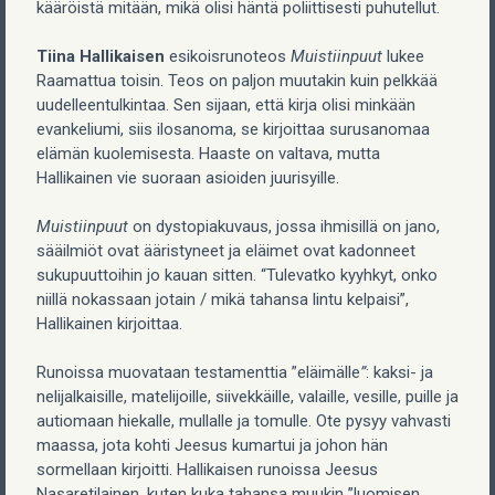
kääröistä mitään, mikä olisi häntä poliittisesti puhutellut.
Tiina Hallikaisen
esikoisrunoteos
Muistiinpuut
lukee
Raamattua toisin. Teos on paljon muutakin kuin pelkkää
uudelleentulkintaa. Sen sijaan, että kirja olisi minkään
evankeliumi, siis ilosanoma, se kirjoittaa surusanomaa
elämän kuolemisesta. Haaste on valtava, mutta
Hallikainen vie suoraan asioiden juurisyille.
Muistiinpuut
on dystopiakuvaus, jossa ihmisillä on jano,
sääilmiöt ovat ääristyneet ja eläimet ovat kadonneet
sukupuuttoihin jo kauan sitten. “Tulevatko kyyhkyt, onko
niillä nokassaan jotain / mikä tahansa lintu kelpaisi”,
Hallikainen kirjoittaa.
Runoissa muovataan testamenttia ”eläimälle
”
: kaksi- ja
nelijalkaisille, matelijoille, siivekkäille, valaille, vesille, puille ja
autiomaan hiekalle, mullalle ja tomulle. Ote pysyy vahvasti
maassa, jota kohti Jeesus kumartui ja johon hän
sormellaan kirjoitti. Hallikaisen runoissa Jeesus
Nasaretilainen, kuten kuka tahansa muukin ”luomisen