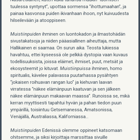
tuulessa syntynyt”, upottaa sormensa ”ihottumaahan”, ja
painaa kasvonsa puiden ikivanhaan ihoon, nyt kuivuudesta
hilseilevään ja atooppiseen.
Muistiinpuiden
ihminen on luontokadon ja ilmastohädän
sivustakatsoja ja niiden pääasiallinen aiheuttaja, mutta
Hallikainen ei saarnaa. On surun aika. Teosta lukiessa
havahtuu, ettei kyseessä ole pelkkä dystopia vaan kuvaus
todellisuuksista, joissa eläimet, ihmiset, puut, metsät ja
ekosysteemit jo kituvat.
Muistiinpuissa
ihminen, homo
spiritualis, kävelee palavassa puutarhassa pysähtyen
“jokaisen roihuavan rangan luo” ja kiehuvan laavan
virratessa “näkee elämänpuun kaatuvan ja sen jälkeen
näkee elämänpuun makaavan maassa”. Runoissa se, mikä
kerran myyttisesti tapahtui hyvän ja pahan tiedon puun
ympärillä, toisiintuu Getsemanessa, Amatsonissa,
Venäjällä, Australiassa, Kaliforniassa…
Muistiinpuiden
Edenissä olemme oppineet katsomaan
ohitsemme, ja siksi kirjoittaja marssittaa sivuille