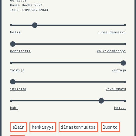
68 sivua
Basam Books 2021
ISBN 9789523792043
helmi
runsaudensarvi
monoliitti
kaleidoskooppi
toimija
kertoja
ikimetsä
kävelykatu
hah!
hmm...
eläin
henkisyys
ilmastonmuutos
luonto