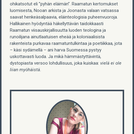
ohikatsotut eli ”pyhän eläimän”. Raamatun kertomukset
luomisesta, Nooan arkista ja Joonasta valaan vatsassa
saavat henkeäsalpaavia, eläinteologisia puheenvuoroja.
Hallikainen hyödyntää häkellyttävän taidokkaasti
Raamatun viisauskirjallisuutta luoden teologina ja
runoilijana ainutlaatuisen eheää ja koloniaalisista
rakenteista purkavaa raamatuntulkintaa ja poetiikkaa, jota
– käsi sydämellä – ani harva Suomessa pystyy
uskottavasti luoda. Ja mikä hämmästyttävintä,
dystopiasta versoo lohdullisuus, joka kuiskaa:
vielä ei ole
liian myöhäistä.