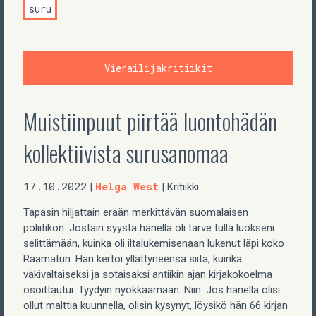
suru
Vierailijakritiikit
Muistiinpuut piirtää luontohädän
kollektiivista surusanomaa
17.10.2022
Helga West
|
| Kritiikki
Tapasin hiljattain erään merkittävän suomalaisen
poliitikon. Jostain syystä hänellä oli tarve tulla luokseni
selittämään, kuinka oli iltalukemisenaan lukenut läpi koko
Raamatun. Hän kertoi yllättyneensä siitä, kuinka
väkivaltaiseksi ja sotaisaksi antiikin ajan kirjakokoelma
osoittautui. Tyydyin nyökkäämään. Niin. Jos hänellä olisi
ollut malttia kuunnella, olisin kysynyt, löysikö hän 66 kirjan