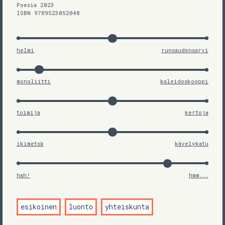
Poesia 2023
ISBN 9789523052048
helmi
runsaudensarvi
monoliitti
kaleidoskooppi
toimija
kertoja
ikimetsä
kävelykatu
hah!
hmm...
esikoinen
luonto
yhteiskunta