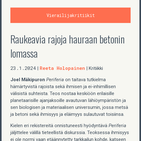
Vierailijakritiikit
Raukeavia rajoja hauraan betonin
lomassa
23.1.2024
Reeta Holopainen
|
| Kritiikki
Joel Mäkipuron
Periferia
on taitava tutkielma
hämärtyvistä rajoista sekä ihmisen ja ei-inhimillisen
välisistä suhteista. Teos nostaa keskiöön erilaisille
planetaarisille ajanjaksoille avautuvan lähiöympäristön ja
sen biologisen ja materiaalisen universumin, jossa metsä
ja betoni sekä ihmisyys ja eläimyys sulautuvat toisiinsa.
Kielen eri rekistereitä onnistuneesti hyödyntävä
Periferia
jäljittelee välillä tieteellistä diskurssia. Teoksessa ihmisyys
ei ole normi vaan etäännytetty tarkkailun kohde, katseen