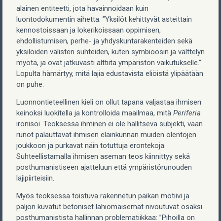
alainen entiteetti, jota havainnoidaan kuin
luontodokumentin aihetta: ”Yksilöt kehittyvät asteittain
kennostoissaan ja lokerikoissaan oppimisen,
ehdollistumisen, perhe- ja yhdyskuntarakenteiden sekä
yksilöiden välisten suhteiden, kuten symbioosin ja välttelyn
myötä, ja ovat jatkuvasti alttiita ympäristön vaikutukselle.”
Lopulta hämärtyy, mitä lajia edustavista eliöistä ylipäätään
on puhe.
Luonnontieteellinen kieli on ollut tapana valjastaa ihmisen
keinoksi luokitella ja kontrolloida maailmaa, mitä
Periferia
ironisoi. Teoksessa ihminen ei ole hallitseva subjekti, vaan
runot palauttavat ihmisen eläinkunnan muiden olentojen
joukkoon ja purkavat näin totuttuja erontekoja.
Suhteellistamalla ihmisen aseman teos kiinnittyy sekä
posthumanistiseen ajatteluun että ympäristörunouden
lajipiirteisiin.
Myös teoksessa toistuva rakennetun paikan motiivi ja
paljon kuvatut betoniset lähiömaisemat nivoutuvat osaksi
posthumanistista hallinnan problematiikkaa: ”Pihoilla on