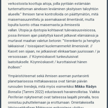
verkostoista koottuja aitoja, joilla pyritään estämään
tuntemattoman aineksen leviäminen yksityisen taloyhtiön
alueelle.” Ihmisen tarve kontrolloida on päättymätön, mitä
maisemasuunnittelu ja asemakaavat ilmentävät, mutta
lopulta luonto ottaa maisemasta ja ihmisestä
vallan. Utopia ja dystopia kohtaavat tulevaisuusvisiossa,
jossa ihmisen ajan päätyttyä kasvit jatkavat elämäänsä ja
murtavat maahan valetun betonin: ”Verenkierto ja hengitys
lakkaisivat / toissijaiset kuolemanmerkit ilmenisivät. //
Kasvit sen sijaan, ne jatkaisivat elinkaartaan juurissaan / ja
versoissaan. // Köynnöskasvit tunkeutuisivat
laatoitukselle. Köynnöskasvit / kurottaisivat hänen
iholleen.”
Ympäristöteemat sekä ihmisen aseman puntarointi
planetaarisessa mittakaavassa ovat tämän päivän
runouden trendejä, mitä myös esimerkiksi
Mikko Rädyn
Borealia
(Tammi 2022) edustavasti havainnollistaa. Vaikka
Periferian
nykyteemat ovat taiteessa laajalti pinnalla, teos
onnistuu puhuttelemaan ja erottumaan. Omintakeisella
lähiöpoetiikallaan Mäkipuron esikoisteos
ulottuu