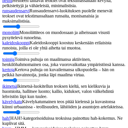
helmi
Helmeen taittavat teokset ovat tekstimassaltaan kevyitä,
pelkistettyjä ja vähäeleisiä, minimalistisia.
runsaudensarvi
Runsaudensarvi-luokituksen puolelle menevät
teokset ovat tekstimassaltaan runsaita, monisanaisia ja
maksimalistisia.
monoliitti
Monoliittiteos on muodossaan ja aiheissaan visusti
pysyttelevä runoelma.
kaleidoskooppi
Kaleidoskooppi koostuu keskenään erilaisista
runoista, joilla ei ole yhtä aihetta tai muotoa.
toimija
Toimiva puhuja on maailmansa aktiivinen,
henkilöhahmomainen osa, joka vuorovaikuttaa ympäristönsä kanssa.
kertoja
Kertova puhuja on kuvailemansa ulkopuolella – hän on
pelkkä havainnoija, jonka läpi maailma virtaa.
ikimetsä
Ikimetsä-luokitellun teoksen kieltä, sen kielikuvia ja
huomioita, hallitsee luonto; kallio, kidukset, valon välkehdintä
lehvistön läpi kun tuulee.
kävelykatu
Kävelykatumainen teos pitää kielensä ja kuvastonsa
kiinni urbaanissa - teollisuuden, lähiöiden ja asuntojen artefakteissa.
hah!
HAH!-kategorisoiduissa teoksissa painottuu hah-kokemus. Ne
kuplivat sitä.