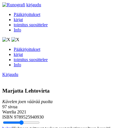
kirjaudu
Pääkirjoitukset
kirjat
toimitus suosittelee
Info
Pääkirjoitukset
kirjat
toimitus suosittelee
Info
Kirjaudu
Marjatta Lehtovirta
Kävelen joen väärää puolta
97 sivua
Warelia 2021
ISBN 9789525940930