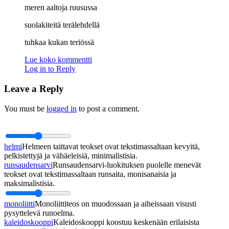
meren aaltoja ruusussa
suolakiteitä terälehdellä
tuhkaa kukan teriössä
Lue koko kommentti
Log in to Reply
Leave a Reply
You must be
logged in
to post a comment.
helmi
Helmeen taittavat teokset ovat tekstimassaltaan kevyitä,
pelkistettyjä ja vähäeleisiä, minimalistisia.
runsaudensarvi
Runsaudensarvi-luokituksen puolelle menevät
teokset ovat tekstimassaltaan runsaita, monisanaisia ja
maksimalistisia.
monoliitti
Monoliittiteos on muodossaan ja aiheissaan visusti
pysyttelevä runoelma.
kaleidoskooppi
Kaleidoskooppi koostuu keskenään erilaisista