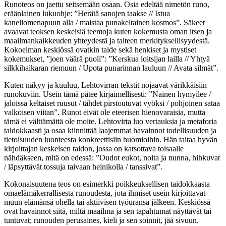
Runoteos on jaettu seitsemään osaan. Osia edeltää nimetön runo,
eräänlainen lukuohje: ”Herätä sanojen taakse // Istua
kaneliomenapuun alla / maistaa punakeltainen kosmos”. Säkeet
avaavat teoksen keskeisiä teemoja kuten kokemusta oman itsen ja
maailmankaikkeuden yhteydestä ja taiteen merkityksellisyydestä.
Kokoelman keskiössä ovatkin taide sekä henkiset ja mystiset
kokemukset, ”joen väärä puoli”: ”Kerskua loitsijan lailla // Yhtyä
silkkihaikaran riemuun / Upota punarinnan lauluun // Avata silmät”.
Kuten näkyy ja kuuluu, Lehtovirran tekstit nojaavat värikkäisiin
runokuviin. Usein tämä pätee kirjaimellisesti: ”Nainen hymyilee /
jaloissa keltaiset ruusut / tähdet pirstoutuvat vyöksi / pohjoinen sataa
valkoisen viitan”. Runot eivät ole eteerisen hienovaraisia, mutta
tämä ei välttämättä ole moite. Lehtovirta luo vertauksia ja metaforia
taidokkaasti ja osaa kiinnittää laajemmat havainnot todellisuuden ja
tietoisuuden luonteesta konkreettisiin huomioihin. Hän taitaa hyvän
kirjoittajan keskeisen taidon, jossa on katsottava toisaalle
nähdäkseen, mitä on edessä: ”Oudot eukot, noita ja nunna, hihkuvat
/ läpsyttävät tossuja taivaan heinikolla / tanssivat”.
Kokonaisuutena teos on esimerkki poikkeuksellisen taidokkaasta
omaelämäkerrallisesta runoudesta, jota ihmiset usein kirjoittavat
muun elämänsä ohella tai aktiivisen työuransa jälkeen. Keskiössä
ovat havainnot siitä, miltä maailma ja sen tapahtumat näyttävät tai
tuntuvat; runouden perusaines, kieli ja sen soinnit, jää sivuun.