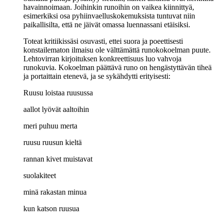
havainnoimaan. Joihinkin runoihin on vaikea kiinnittyä,
esimerkiksi osa pyhiinvaelluskokemuksista tuntuvat niin
paikallisilta, että ne jäivät omassa luennassani etäisiksi.
Toteat kritiikissäsi osuvasti, ettei suora ja poeettisesti
konstailematon ilmaisu ole välttämättä runokokoelman puute.
Lehtovirran kirjoituksen konkreettisuus luo vahvoja
runokuvia. Kokoelman päättävä runo on hengästyttävän tiheä
ja portaittain etenevä, ja se sykähdytti erityisesti:
Ruusu loistaa ruusussa
aallot lyövät aaltoihin
meri puhuu merta
ruusu ruusun kieltä
rannan kivet muistavat
suolakiteet
minä rakastan minua
kun katson ruusua