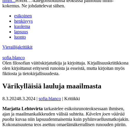
hmm...
HMM…-kategorisoiduissa teoksissa painottuu hmm-
kokemus. Ne johdattelevat siihen.
esikoinen
henkisyys
kuolema
lapsuus
luonto
Vierailijakritiikit
sofia.blanco
Olen filosofian väitöskirjatutkija ja kirjoittaja. Kirjallisuuskriitikkona
olen kirjoittanut eritysesti runoista ja esseistä, mutta kirjoitan myös
fiktiosta ja tietokirjallisuudesta.
Värikylläisiä lauluja maailmasta
8.3.2024
8.3.2024
|
sofia.blanco
| Kritiikki
Marjatta Lehtovirta
tarkastelee esikoisrunoteoksessaan ihmisen,
ajan ja maailmankaikkeuden välisiä suhteita.
Kävelen joen väärää
puolta
kuvaa niin lapsuudenmaisemia kuin pyhiinvaellusmatkojakin.
Kokonaisuutena teos asettuu omaelämäkerrallisen runouden piiriin.