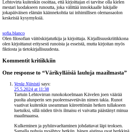
Lehtovirta kuitenkin osoittaa, että kirjoittajan ei tarvitse olla kielen
mestari luodakseen runoutta, joka välittää innokkaalle lukijalle
jokapäiväisen elämän käännekohtia tai inhimillisen olemassaolon
keskeisiä kysymyksiä.
sofia.blanco
Olen filosofian väitöskirjatutkija ja kirjoittaja. Kirjallisuuskriitikkona
olen kirjoittanut eritysesti runoista ja esseistä, mutta kirjoitan myös
fiktiosta ja tietokirjallisuudesta.
Kommentit kritiikkiin
One response to “Värikylläisiä lauluja maailmasta”
Venla Niinistö
says:
25.5.2024 at 11:38
Tartuin Lehtovirran runokokoelmaan Kävelen joen väärää
puolta alunperin sen puoleensavetävän nimen takia. Runot
vaativat kuitenkin useamman kiireettömän hetken tullakseen
luetuiksi, sillä niiden tiivis ilmaisu ei vaivatta päästänyt minua
maailmaansa.
Kulkeminen ja pyhiinvaeltaminen johdattavat läpi teoksen.
Samalla puhuja pysähtyy hetkiin, hänen aistinsa ovat herkkinä