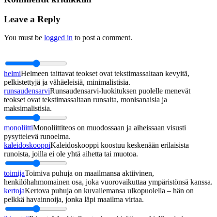
Leave a Reply
You must be
logged in
to post a comment.
helmi
Helmeen taittavat teokset ovat tekstimassaltaan kevyitä,
pelkistettyjä ja vähäeleisiä, minimalistisia.
runsaudensarvi
Runsaudensarvi-luokituksen puolelle menevät
teokset ovat tekstimassaltaan runsaita, monisanaisia ja
maksimalistisia.
monoliitti
Monoliittiteos on muodossaan ja aiheissaan visusti
pysyttelevä runoelma.
kaleidoskooppi
Kaleidoskooppi koostuu keskenään erilaisista
runoista, joilla ei ole yhtä aihetta tai muotoa.
toimija
Toimiva puhuja on maailmansa aktiivinen,
henkilöhahmomainen osa, joka vuorovaikuttaa ympäristönsä kanssa.
kertoja
Kertova puhuja on kuvailemansa ulkopuolella – hän on
pelkkä havainnoija, jonka läpi maailma virtaa.