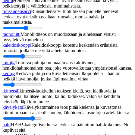
helmi
Helmeen taittavat teokset ovat tekstimassaltaan kevyitä,
pelkistettyjä ja vähäeleisiä, minimalistisia.
runsaudensarvi
Runsaudensarvi-luokituksen puolelle menevät
teokset ovat tekstimassaltaan runsaita, monisanaisia ja
maksimalistisia.
monoliitti
Monoliittiteos on muodossaan ja aiheissaan visusti
pysyttelevä runoelma.
kaleidoskooppi
Kaleidoskooppi koostuu keskenään erilaisista
runoista, joilla ei ole yhtä aihetta tai muotoa.
toimija
Toimiva puhuja on maailmansa aktiivinen,
henkilöhahmomainen osa, joka vuorovaikuttaa ympäristönsä kanssa.
kertoja
Kertova puhuja on kuvailemansa ulkopuolella – hän on
pelkkä havainnoija, jonka läpi maailma virtaa.
ikimetsä
Ikimetsä-luokitellun teoksen kieltä, sen kielikuvia ja
huomioita, hallitsee luonto; kallio, kidukset, valon välkehdintä
lehvistön läpi kun tuulee.
kävelykatu
Kävelykatumainen teos pitää kielensä ja kuvastonsa
kiinni urbaanissa - teollisuuden, lähiöiden ja asuntojen artefakteissa.
hah!
HAH!-kategorisoiduissa teoksissa painottuu hah-kokemus. Ne
kuplivat sitä.