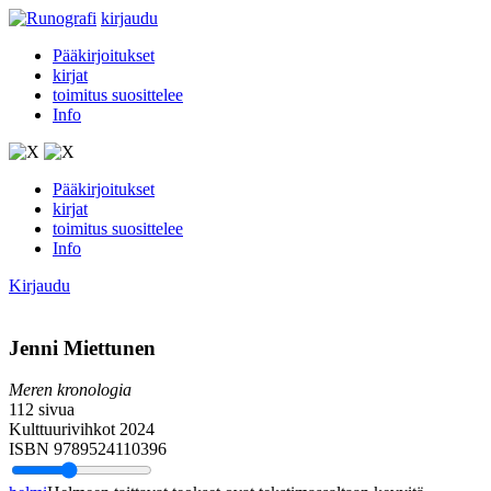
kirjaudu
Pääkirjoitukset
kirjat
toimitus suosittelee
Info
Pääkirjoitukset
kirjat
toimitus suosittelee
Info
Kirjaudu
Jenni Miettunen
Meren kronologia
112 sivua
Kulttuurivihkot 2024
ISBN 9789524110396