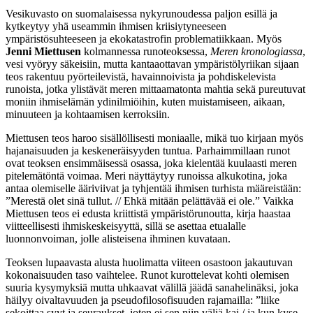
Vesikuvasto on suomalaisessa nykyrunoudessa paljon esillä ja
kytkeytyy yhä useammin ihmisen kriisiytyneeseen
ympäristösuhteeseen ja ekokatastrofin problematiikkaan. Myös
Jenni Miettusen
kolmannessa runoteoksessa,
Meren kronologiassa
,
vesi vyöryy säkeisiin, mutta kantaaottavan ympäristölyriikan sijaan
teos rakentuu pyörteilevistä, havainnoivista ja pohdiskelevista
runoista, jotka ylistävät meren mittaamatonta mahtia sekä pureutuvat
moniin ihmiselämän ydinilmiöihin, kuten muistamiseen, aikaan,
minuuteen ja kohtaamisen kerroksiin.
Miettusen teos haroo sisällöllisesti moniaalle, mikä tuo kirjaan myös
hajanaisuuden ja keskeneräisyyden tuntua. Parhaimmillaan runot
ovat teoksen ensimmäisessä osassa, joka kielentää kuulaasti meren
pitelemätöntä voimaa. Meri näyttäytyy runoissa alkukotina, joka
antaa olemiselle ääriviivat ja tyhjentää ihmisen turhista määreistään:
”Merestä olet sinä tullut. // Ehkä mitään pelättävää ei ole.” Vaikka
Miettusen teos ei edusta kriittistä ympäristörunoutta, kirja haastaa
viitteellisesti ihmiskeskeisyyttä, sillä se asettaa etualalle
luonnonvoiman, jolle alisteisena ihminen kuvataan.
Teoksen lupaavasta alusta huolimatta viiteen osastoon jakautuvan
kokonaisuuden taso vaihtelee. Runot kurottelevat kohti olemisen
suuria kysymyksiä mutta uhkaavat välillä jäädä sanahelinäksi, joka
häilyy oivaltavuuden ja pseudofilosofisuuden rajamailla: ”liike
sekoittaa syyt ja seuraukset, joten ei sen niin väliä kai / ja kun kyse