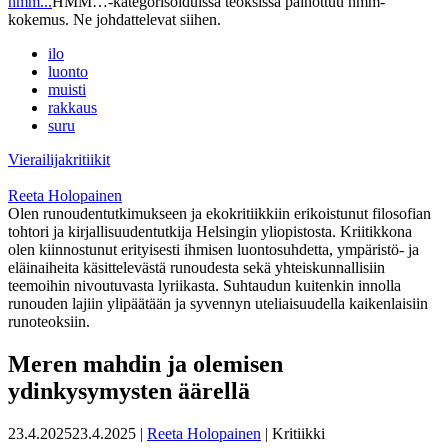
hmm...
HMM…-kategorisoiduissa teoksissa painottuu hmm-
kokemus. Ne johdattelevat siihen.
ilo
luonto
muisti
rakkaus
suru
Vierailijakritiikit
Reeta Holopainen
Olen runoudentutkimukseen ja ekokritiikkiin erikoistunut filosofian
tohtori ja kirjallisuudentutkija Helsingin yliopistosta. Kriitikkona
olen kiinnostunut erityisesti ihmisen luontosuhdetta, ympäristö- ja
eläinaiheita käsittelevästä runoudesta sekä yhteiskunnallisiin
teemoihin nivoutuvasta lyriikasta. Suhtaudun kuitenkin innolla
runouden lajiin ylipäätään ja syvennyn uteliaisuudella kaikenlaisiin
runoteoksiin.
Meren mahdin ja olemisen
ydinkysymysten äärellä
23.4.2025
23.4.2025
|
Reeta Holopainen
| Kritiikki