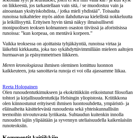
on liikkeestä, jos tarkastellaan vain sitä, / se muodostuu vain ja
ainoastaan yksityiskohdista, / jotka mieli yhdistää”. Toisaalta
runoissa tuikahtelee myös aidon ilahduttavaa kielellistä nokkeluutta
ja leikillisyyttä. Erityisen hyvin tämä näkyy ilmaisullisesti
monipuolisen teoksen kolmannen osaston tiiviissä ja aforistisissa
runoissa: ”kun korpeaa, on mentävä korpeen.”
Vaikka teoksessa on ajoittaista tyhjäkäyntiä, runoissa virtaa ja
läikehtii kirkkautta, joka tuo sykähdyttävimmillään mieleen aaltojen
hurmaavan ja epäsymmetrisen liikkeen.
Meren kronologiassa
ihmisen oleminen lomittuu luonnon
kaikkeuteen, jota sanoittavia runoja ei voi olla ajassamme liikaa.
Reeta Holopainen
Olen runoudentutkimukseen ja ekokritiikkiin erikoistunut filosofian
tohtori ja kirjallisuudentutkija Helsingin yliopistosta. Kriitikkona
olen kiinnostunut erityisesti ihmisen luontosuhdetta, ympäristö- ja
eläinaiheita käsittelevästä runoudesta sekä yhteiskunnallisiin
teemoihin nivoutuvasta lyriikasta. Suhtaudun kuitenkin innolla
runouden lajiin ylipäätään ja syvennyn uteliaisuudella kaikenlaisiin
runoteoksiin.
Kommentit kritiikkiin