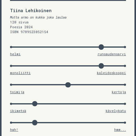
Tiina Lehikoinen
Mutta armo on kukka joka laulaa
120 sivua
Poesia 2024
ISBN 9789523052154
helmi
runsaudensarvi
monoliitti
kaleidoskooppi
toimija
kertoja
ikimetsä
kävelykatu
hah!
hmm...