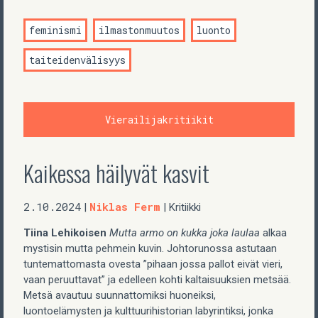
feminismi
ilmastonmuutos
luonto
taiteidenvälisyys
Vierailijakritiikit
Kaikessa häilyvät kasvit
2.10.2024
Niklas Ferm
|
| Kritiikki
Tiina Lehikoisen
Mutta armo on kukka joka laulaa
alkaa
mystisin mutta pehmein kuvin. Johtorunossa astutaan
tuntemattomasta ovesta ”pihaan jossa pallot eivät vieri,
vaan peruuttavat” ja edelleen kohti kaltaisuuksien metsää.
Metsä avautuu suunnattomiksi huoneiksi,
luontoelämysten ja kulttuurihistorian labyrintiksi, jonka