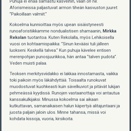
Puhuja ei enää samastu kasveihin, vaan
on
ne.
Aforismeissa paljastuvat armon tiheän kasvuston juuret:
”Paikoillaan valmiit.”
Kokoelma kunnioittaa myös upean sisäistyneesti
runoaforistiikkamme nondualistisen shamaanin,
Mirkka
Rekolan
tuotantoa. Kuten Rekolalla, myös Lehikoisella
vuosi on kohtaamispaikka: ”Sinun kevääsi tuli jälleen
luokseni. Keskellä talvea.” Kun puhuja kävelee entisen
merenpohjan punosjuurikkoa, hän antaa ”talven pudota”.
Veden muisti palaa.
Teoksen merkitysviidakko ei lakkaa innostamasta, vaikka
toki paikoin myös läkähdyttää. Toisaalta runokuvat
muodostuvat kuohkeasti kuin sävelkuviot ja pitävät lukijan
pehmeässä kyydissä. Runojen vastaanottaja voi antautua
kanssakulkijaksi. Minussa kokoelma sai aikaan
kutkuttavan, samanaikaisen halun käpertyä alitajuntaani ja
juosta paljain jaloin ulos. Minne tahansa, missä voi
kohdata kissoja, vuoria, kirsikoita.