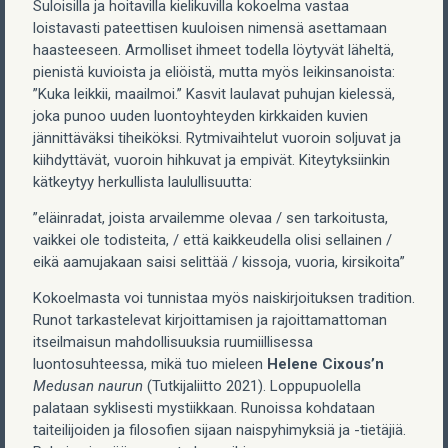
Suloisilla ja hoitavilla kielikuvilla kokoelma vastaa
loistavasti pateettisen kuuloisen nimensä asettamaan
haasteeseen. Armolliset ihmeet todella löytyvät läheltä,
pienistä kuvioista ja eliöistä, mutta myös leikinsanoista:
”Kuka leikkii, maailmoi.” Kasvit laulavat puhujan kielessä,
joka punoo uuden luontoyhteyden kirkkaiden kuvien
jännittäväksi tiheiköksi. Rytmivaihtelut vuoroin soljuvat ja
kiihdyttävät, vuoroin hihkuvat ja empivät. Kiteytyksiinkin
kätkeytyy herkullista laulullisuutta:
”eläinradat, joista arvailemme olevaa / sen tarkoitusta,
vaikkei ole todisteita, / että kaikkeudella olisi sellainen /
eikä aamujakaan saisi selittää / kissoja, vuoria, kirsikoita”
Kokoelmasta voi tunnistaa myös naiskirjoituksen tradition.
Runot tarkastelevat kirjoittamisen ja rajoittamattoman
itseilmaisun mahdollisuuksia ruumiillisessa
luontosuhteessa, mikä tuo mieleen
Helene Cixous’n
Medusan naurun
(Tutkijaliitto 2021). Loppupuolella
palataan syklisesti mystiikkaan. Runoissa kohdataan
taiteilijoiden ja filosofien sijaan naispyhimyksiä ja -tietäjiä.