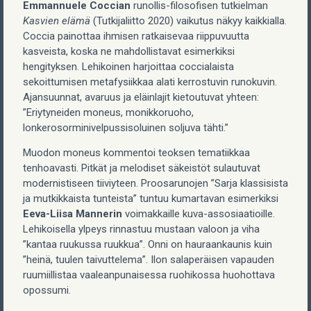
Emmannuele Coccian
runollis-filosofisen tutkielman
Kasvien elämä
(Tutkijaliitto 2020) vaikutus näkyy kaikkialla.
Coccia painottaa ihmisen ratkaisevaa riippuvuutta
kasveista, koska ne mahdollistavat esimerkiksi
hengityksen. Lehikoinen harjoittaa coccialaista
sekoittumisen metafysiikkaa alati kerrostuvin runokuvin.
Ajansuunnat, avaruus ja eläinlajit kietoutuvat yhteen:
”Eriytyneiden moneus, monikkoruoho,
lonkerosorminivelpussisoluinen soljuva tähti.”
Muodon moneus kommentoi teoksen tematiikkaa
tenhoavasti. Pitkät ja melodiset säkeistöt sulautuvat
modernistiseen tiiviyteen. Proosarunojen ”Sarja klassisista
ja mutkikkaista tunteista” tuntuu kumartavan esimerkiksi
Eeva-Liisa Mannerin
voimakkaille kuva-assosiaatioille.
Lehikoisella ylpeys rinnastuu mustaan valoon ja viha
”kantaa ruukussa ruukkua”. Onni on hauraankaunis kuin
”heinä, tuulen taivuttelema”. Ilon salaperäisen vapauden
ruumiillistaa vaaleanpunaisessa ruohikossa huohottava
opossumi.