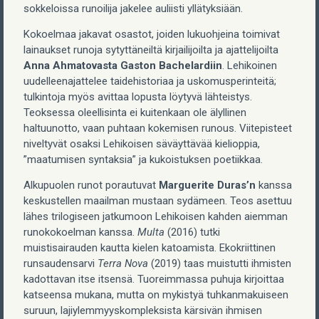
sokkeloissa runoilija jakelee auliisti yllätyksiään.
Kokoelmaa jakavat osastot, joiden lukuohjeina toimivat
lainaukset runoja sytyttäneiltä kirjailijoilta ja ajattelijoilta
Anna Ahmatovasta Gaston Bachelardiin
. Lehikoinen
uudelleenajattelee taidehistoriaa ja uskomusperinteitä;
tulkintoja myös avittaa lopusta löytyvä lähteistys.
Teoksessa oleellisinta ei kuitenkaan ole älyllinen
haltuunotto, vaan puhtaan kokemisen runous. Viitepisteet
niveltyvät osaksi Lehikoisen säväyttävää kielioppia,
”maatumisen syntaksia” ja kukoistuksen poetiikkaa.
Alkupuolen runot porautuvat
Marguerite Duras
’
n
kanssa
keskustellen maailman mustaan sydämeen. Teos asettuu
lähes trilogiseen jatkumoon Lehikoisen kahden aiemman
runokokoelman kanssa.
Multa
(2016) tutki
muistisairauden kautta kielen katoamista. Ekokriittinen
runsaudensarvi
Terra Nova
(2019) taas muistutti ihmisten
kadottavan itse itsensä. Tuoreimmassa puhuja kirjoittaa
katseensa mukana, mutta on mykistyä tuhkanmakuiseen
suruun, lajiylemmyyskompleksista kärsivän ihmisen