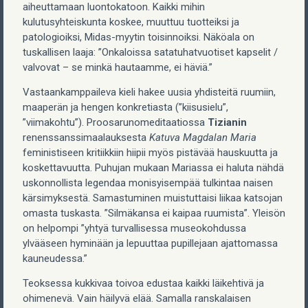
aiheuttamaan luontokatoon. Kaikki mihin
kulutusyhteiskunta koskee, muuttuu tuotteiksi ja
patologioiksi, Midas-myytin toisinnoiksi. Näköala on
tuskallisen laaja: ”Onkaloissa satatuhatvuotiset kapselit /
valvovat – se minkä hautaamme, ei häviä.”
Vastaankamppaileva kieli hakee uusia yhdisteitä ruumiin,
maaperän ja hengen konkretiasta (”kiisusielu”,
”viimakohtu”). Proosarunomeditaatiossa
Tizianin
renenssanssimaalauksesta
Katuva Magdalan Maria
feministiseen kritiikkiin hiipii myös pistävää hauskuutta ja
koskettavuutta. Puhujan mukaan Mariassa ei haluta nähdä
uskonnollista legendaa monisyisempää tulkintaa naisen
kärsimyksestä. Samastuminen muistuttaisi liikaa katsojan
omasta tuskasta. ”Silmäkansa ei kaipaa ruumista”. Yleisön
on helpompi ”yhtyä turvallisessa museokohdussa
ylvääseen hyminään ja lepuuttaa pupillejaan ajattomassa
kauneudessa.”
Teoksessa kukkivaa toivoa edustaa kaikki läikehtivä ja
ohimenevä. Vain häilyvä elää. Samalla ranskalaisen