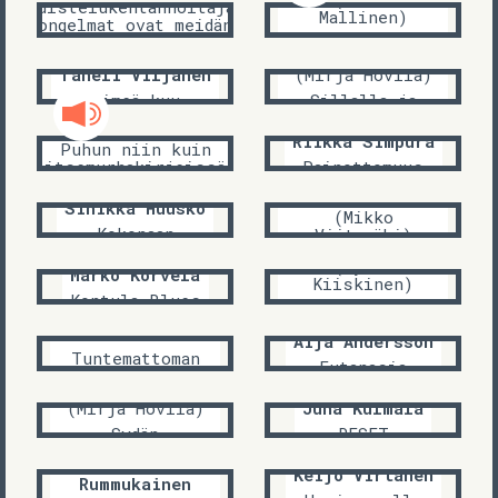
Luistelukentänhoitajan
Mallinen)
ongelmat ovat meidän
kaikkien ongelmia
Inhimillinen
Juris Kronbergs
kino
Taneli Viljanen
(Mirja Hovila)
Pimeä kuu
Sillalla ja
parvekkeella
Tarita Ikonen
Riikka Simpura
Puhun niin kuin
itsemurhakirjeissä
Painottomuus
Farzaneh Hatami
puhutaan
Landi
Sinikka Huusko
(Mikko
Kokonaan
Viitamäki)
Ann Jäderlund
Itkevä sade
(Jyrki
Marko Korvela
Kiiskinen)
Kontula Blues
syvä rakkaus ei
ketään
Johanna Ikonen
Aija Andersson
Tuntemattoman
Eutanasia
planeetan unia
Aleksandrs Čaks
(Mirja Hovila)
Juha Kulmala
Sydän
RESET
jalkakäytävällä
Kari
Keijo Virtanen
Rummukainen