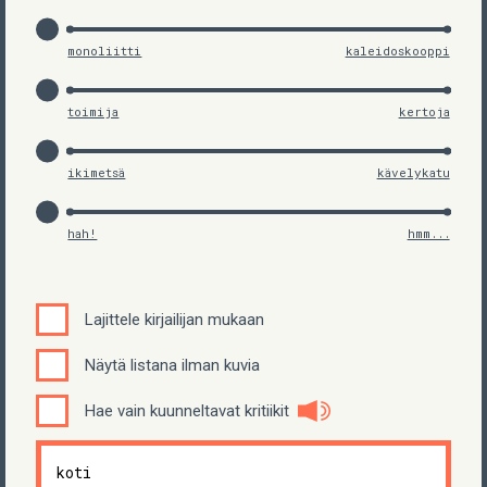
monoliitti
kaleidoskooppi
toimija
kertoja
ikimetsä
kävelykatu
hah!
hmm...
Lajittele kirjailijan mukaan
Näytä listana ilman kuvia
Hae vain kuunneltavat kritiikit