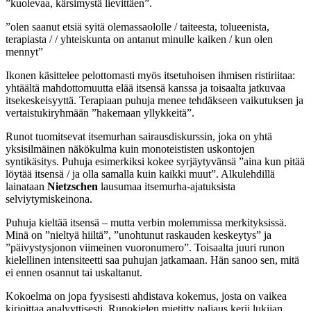
”kuolevaa, kärsimystä lievittäen”.
”olen saanut etsiä syitä olemassaololle / taiteesta, tolueenista,
terapiasta / / yhteiskunta on antanut minulle kaiken / kun olen
mennyt”
Ikonen käsittelee pelottomasti myös itsetuhoisen ihmisen ristiriitaa:
yhtäältä mahdottomuutta elää itsensä kanssa ja toisaalta jatkuvaa
itsekeskeisyyttä. Terapiaan puhuja menee tehdäkseen vaikutuksen ja
vertaistukiryhmään ”hakemaan yllykkeitä”.
Runot tuomitsevat itsemurhan sairausdiskurssin, joka on yhtä
yksisilmäinen näkökulma kuin monoteististen uskontojen
syntikäsitys. Puhuja esimerkiksi kokee syrjäytyvänsä ”aina kun pitää
löytää itsensä / ja olla samalla kuin kaikki muut”. Alkulehdillä
lainataan
Nietzschen
lausumaa itsemurha-ajatuksista
selviytymiskeinona.
Puhuja kieltää itsensä – mutta verbin molemmissa merkityksissä.
Minä on ”nieltyä hiiltä”, ”unohtunut raskauden keskeytys” ja
”päivystysjonon viimeinen vuoronumero”. Toisaalta juuri runon
kielellinen intensiteetti saa puhujan jatkamaan. Hän sanoo sen, mitä
ei ennen osannut tai uskaltanut.
Kokoelma on jopa fyysisesti ahdistava kokemus, josta on vaikea
kirjoittaa analyyttisesti. Runokielen mietitty paljaus kerii lukijan