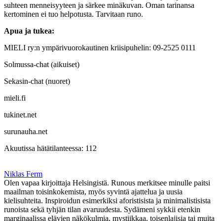
suhteen menneisyyteen ja särkee minäkuvan. Oman tarinansa
kertominen ei tuo helpotusta. Tarvitaan runo.
Apua ja tukea:
MIELI ry:n ympärivuorokautinen kriisipuhelin: 09-2525 0111
Solmussa-chat (aikuiset)
Sekasin-chat (nuoret)
mieli.fi
tukinet.net
surunauha.net
Akuutissa hätätilanteessa: 112
Niklas Ferm
Olen vapaa kirjoittaja Helsingistä. Runous merkitsee minulle paitsi
maailman toisinkokemista, myös syvintä ajattelua ja uusia
kielisuhteita. Inspiroidun esimerkiksi aforistisista ja minimalistisista
runoista sekä tyhjän tilan avaruudesta. Sydämeni sykkii etenkin
marginaalissa elävien näkökulmia, mystiikkaa, toisenlajisia tai muita