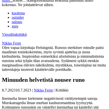
hmm...
HMM…-kategorisoiduissa teoksissa painottuu hmm-
kokemus. Ne johdattelevat siihen.
kuolema
outsider
sairaus
suru
Vierailijakritiikit
Niklas Ferm
Olen vapaa kirjoittaja Helsingistä. Runous merkitsee minulle paitsi
maailman toisinkokemista, myös syvintä ajattelua ja uusia
kielisuhteita. Inspiroidun esimerkiksi aforistisista ja minimalistisista
runoista sekä tyhjän tilan avaruudesta. Sydämeni sykkii etenkin
marginaalissa elävien näkökulmia, mystiikkaa, toisenlajisia tai muita
taiteenlajeja tuoreesti käsittelevälle poetiikalle.
Minuuden helvetistä nousee runo
8.7.2023
10.7.2023
|
Niklas Ferm
| Kritiikki
Itsemurha lienee kielemme negatiivisesti värittyneimpiä sanoja.
Murskatragedia ilman murhan kauhuromanttista lyyrisyyttä.
Kotimainen runouskin on väistellyt itsemurhaa tai käsitellyt sitä