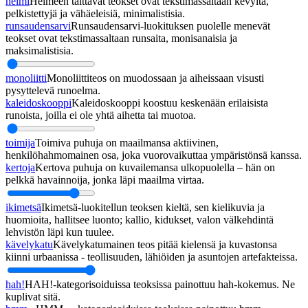
helmi
Helmeen taittavat teokset ovat tekstimassaltaan kevyitä,
pelkistettyjä ja vähäeleisiä, minimalistisia.
runsaudensarvi
Runsaudensarvi-luokituksen puolelle menevät
teokset ovat tekstimassaltaan runsaita, monisanaisia ja
maksimalistisia.
monoliitti
Monoliittiteos on muodossaan ja aiheissaan visusti
pysyttelevä runoelma.
kaleidoskooppi
Kaleidoskooppi koostuu keskenään erilaisista
runoista, joilla ei ole yhtä aihetta tai muotoa.
toimija
Toimiva puhuja on maailmansa aktiivinen,
henkilöhahmomainen osa, joka vuorovaikuttaa ympäristönsä kanssa.
kertoja
Kertova puhuja on kuvailemansa ulkopuolella – hän on
pelkkä havainnoija, jonka läpi maailma virtaa.
ikimetsä
Ikimetsä-luokitellun teoksen kieltä, sen kielikuvia ja
huomioita, hallitsee luonto; kallio, kidukset, valon välkehdintä
lehvistön läpi kun tuulee.
kävelykatu
Kävelykatumainen teos pitää kielensä ja kuvastonsa
kiinni urbaanissa - teollisuuden, lähiöiden ja asuntojen artefakteissa.
hah!
HAH!-kategorisoiduissa teoksissa painottuu hah-kokemus. Ne
kuplivat sitä.