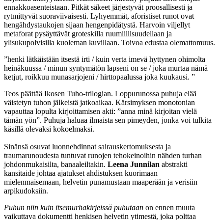
ennakkoasenteistaan. Pitkät säkeet järjestyvät proosallisesti ja
rytmittyvät suoraviivaisesti. Lyhyemmät, aforistiset runot ovat
hengähdystaukojen sijaan hengenpidätystä. Harvoin viljellyt
metaforat pysäyttävät groteskilla ruumiillisuudellaan ja
ylisukupolvisilla kuoleman kuvillaan. Toivoa edustaa olemattomuus.
”henki lätkäistään itsestä irti / kuin verta imevä hyttynen ohimolta
heinäkuussa / minun syntymätön lapseni on se / joka murtaa nämä
ketjut, roikkuu munasarjojeni / hirttopaalussa joka kuukausi. ”
Teos päättää Ikosen Tuho-trilogian. Loppurunossa puhuja elää
väistetyn tuhon jälkeistä jatkoaikaa. Kärsimyksen monotonian
vapauttaa lopulta kirjoittamisen akti: ”anna minä kirjoitan vielä
tämän yön”. Puhuja haluaa ilmaista sen pimeyden, jonka voi tulkita
käsillä olevaksi kokoelmaksi.
Sinänsä osuvat luonnehdinnat sairauskertomuksesta ja
traumarunoudesta tuntuvat runojen tehokeinoihin nähden turhan
johdonmukaisilta, banaaleiltakin.
Leena Junnilan
abstrakti
kansitaide johtaa ajatukset ahdistuksen kuorimaan
mielenmaisemaan, helvetin punamustaan maaperään ja verisiin
arpikudoksiin.
Puhun niin kuin itsemurhakirjeissä puhutaan
on ennen muuta
vaikuttava dokumentti henkisen helvetin ytimestä, joka polttaa