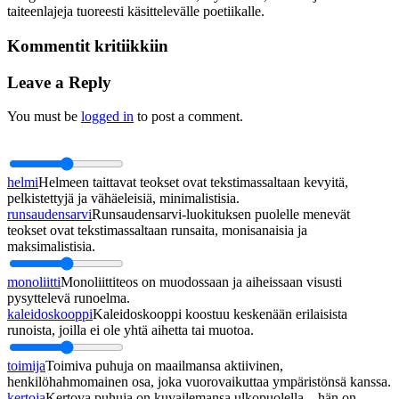
taiteenlajeja tuoreesti käsittelevälle poetiikalle.
Kommentit kritiikkiin
Leave a Reply
You must be
logged in
to post a comment.
helmi
Helmeen taittavat teokset ovat tekstimassaltaan kevyitä,
pelkistettyjä ja vähäeleisiä, minimalistisia.
runsaudensarvi
Runsaudensarvi-luokituksen puolelle menevät
teokset ovat tekstimassaltaan runsaita, monisanaisia ja
maksimalistisia.
monoliitti
Monoliittiteos on muodossaan ja aiheissaan visusti
pysyttelevä runoelma.
kaleidoskooppi
Kaleidoskooppi koostuu keskenään erilaisista
runoista, joilla ei ole yhtä aihetta tai muotoa.
toimija
Toimiva puhuja on maailmansa aktiivinen,
henkilöhahmomainen osa, joka vuorovaikuttaa ympäristönsä kanssa.
kertoja
Kertova puhuja on kuvailemansa ulkopuolella – hän on