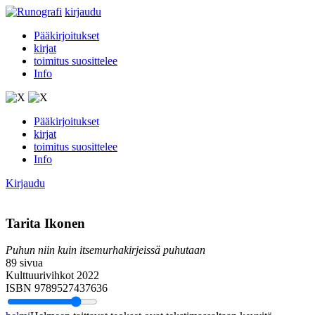
kirjaudu
Pääkirjoitukset
kirjat
toimitus suosittelee
Info
Pääkirjoitukset
kirjat
toimitus suosittelee
Info
Kirjaudu
Tarita Ikonen
Puhun niin kuin itsemurhakirjeissä puhutaan
89 sivua
Kulttuurivihkot 2022
ISBN 9789527437636