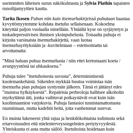
useimmiten läheisen surun näkökulmasta ja
Sylvia Plathin
tapaisten
runoilijamyyttien kautta.
Tarita Ikosen
Puhun niin kuin itsemurhakirjeissä puhutaan
haastaa
kyvyttömyytemme kohdata itsetuho sellaisenaan. Kokoelma
kiteyttää paljon vuolaalla nimellään. Yhtäältä kyse on syrjäytetyn ja
tuskadepressiivisen ihmisen yksinpuhelusta. Toisaalta puhuja ei
kirjoita varsinaista itsemurhakirjettä, vaan luotaa
itsemurhayrityksiään ja -kuvitelmiaan – estetisoimatta tai
arvottamatta:
”Minä haluan puhua itsemurhasta / niin ettei kertomaani koeta /
avunpyyntönä tai uhkauksena.”
Puhuja tulee ”itsetuhoisesta suvusta”, deterministisestä
kuolemankehästä. Säkeiden mykkää huutoa voimistaa isän
itsemurha pian puhujan syntymän jälkeen. Tämä ei jättänyt edes
”muistoa hylkäyksestä”. Repaleisia perheoloja hallitsee alkoholin
myrkyttämä äiti, jonka vaihtuvat poikaystävät ovat kuin isän
kuolinnaamion varjokuvia. Puhuja fantasioi tunnistamattomasta
ruumiistaan, mutta kadehtii heitä, joita vanhemmat surevat.
En muista lukeneeni yhtä rajua ja henkilökohtaista todistusta sekä
eriarvoisuuden että mielenterveysongelmien periytyvyydestä.
Yhteiskunta ei auta mutta säilöö. Itsetuhoista hoidetaan kuin