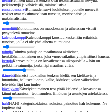
helmi
Helmeen taittavat teokset ovat tekstimassaltaan kevyitä,
pelkistettyjä ja vähäeleisiä, minimalistisia.
runsaudensarvi
Runsaudensarvi-luokituksen puolelle menevät
teokset ovat tekstimassaltaan runsaita, monisanaisia ja
maksimalistisia.
monoliitti
Monoliittiteos on muodossaan ja aiheissaan visusti
pysyttelevä runoelma.
kaleidoskooppi
Kaleidoskooppi koostuu keskenään erilaisista
runoista, joilla ei ole yhtä aihetta tai muotoa.
toimija
Toimiva puhuja on maailmansa aktiivinen,
henkilöhahmomainen osa, joka vuorovaikuttaa ympäristönsä kanssa.
kertoja
Kertova puhuja on kuvailemansa ulkopuolella – hän on
pelkkä havainnoija, jonka läpi maailma virtaa.
ikimetsä
Ikimetsä-luokitellun teoksen kieltä, sen kielikuvia ja
huomioita, hallitsee luonto; kallio, kidukset, valon välkehdintä
lehvistön läpi kun tuulee.
kävelykatu
Kävelykatumainen teos pitää kielensä ja kuvastonsa
kiinni urbaanissa - teollisuuden, lähiöiden ja asuntojen artefakteissa.
hah!
HAH!-kategorisoiduissa teoksissa painottuu hah-kokemus. Ne
kuplivat sitä.