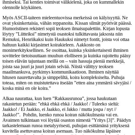
ihmiseksi. Tai kenties toimivat välikielenä, joka on kummallekin
olennolle köykäinen.
Myös ASCII-taiteen mieleentuovissa merkeissä on kälyisyyttä. Ne
ovat yksinkertaisia, vähän reppanoita. Kissan silmät pyörivät päässä.
Humoristinen rekisteri sopii teoksen ilmaisupalettiin. Kirjan lopusta
löytyy ”Liitteiksi” nimetystä osastoksi tulkittavasta jaksosta niin
Remuksi, Henriikaksi kuin Haukuksi nimetyt fontit, joista voi ottaa
haltuun kaikki kirjasimet koirakieleen. Aakkosto on
monimerkityksellinen. Se osoittaa, kuinka yksinkertaisesti ihminen
sovittelee tietoisuuttaan muuhun elolliseen ja kuinka rajoitettu pääsy
toisen elävän tajuntaan meillä on – vain hassuja pieniä merkkejä,
joista saa juuri ja juuri jotain selvää. Niistä välittyy teoksen
maailmankuva, pyrkimys kommunikaatioon. Ihminen näyttää
hitusen naurettavalta ja simppeliltä, koira kompleksiselta. Puhuja
toteaa, miten on muistutettava itseään ”etten aina ymmärrä sävyjäsi /
koska minä en ole koira.”
Alkaa naurattaa, kun luen ”Rakkausrunoa”, jossa haukutaan
rakastetun perään: ”ehkä ehkä ehkä / Jaakko! / Tuleeko sieltä:
Jaakko! / Ei Jaakko, ei Jaakko, ei Jakko / mutta jospa / nyt //
Jaakko!”. Pohdin, luenko runoa koiran näkökulmasta vai en.
Avaimen tulkintaan voi löytää osaston nimestä ”Yritys [3]”. Päädyn
tarkastelemaan runoa metalyyrisesti, puhujan esittämänä yrityksenä
kuvitella asettuvansa koiran asemaan. Tuo näkökulma läpäisee