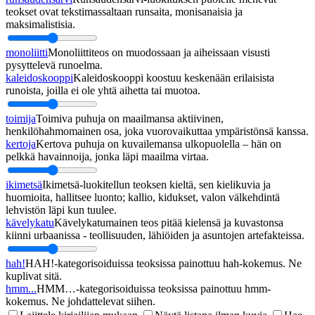
teokset ovat tekstimassaltaan runsaita, monisanaisia ja
maksimalistisia.
monoliitti
Monoliittiteos on muodossaan ja aiheissaan visusti
pysyttelevä runoelma.
kaleidoskooppi
Kaleidoskooppi koostuu keskenään erilaisista
runoista, joilla ei ole yhtä aihetta tai muotoa.
toimija
Toimiva puhuja on maailmansa aktiivinen,
henkilöhahmomainen osa, joka vuorovaikuttaa ympäristönsä kanssa.
kertoja
Kertova puhuja on kuvailemansa ulkopuolella – hän on
pelkkä havainnoija, jonka läpi maailma virtaa.
ikimetsä
Ikimetsä-luokitellun teoksen kieltä, sen kielikuvia ja
huomioita, hallitsee luonto; kallio, kidukset, valon välkehdintä
lehvistön läpi kun tuulee.
kävelykatu
Kävelykatumainen teos pitää kielensä ja kuvastonsa
kiinni urbaanissa - teollisuuden, lähiöiden ja asuntojen artefakteissa.
hah!
HAH!-kategorisoiduissa teoksissa painottuu hah-kokemus. Ne
kuplivat sitä.
hmm...
HMM…-kategorisoiduissa teoksissa painottuu hmm-
kokemus. Ne johdattelevat siihen.