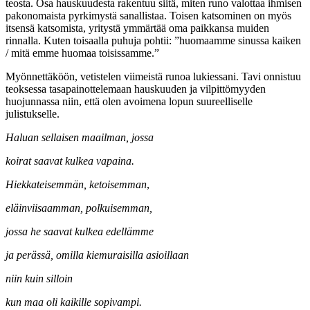
teosta. Osa hauskuudesta rakentuu siitä, miten runo valottaa ihmisen
pakonomaista pyrkimystä sanallistaa. Toisen katsominen on myös
itsensä katsomista, yritystä ymmärtää oma paikkansa muiden
rinnalla. Kuten toisaalla puhuja pohtii: ”huomaamme sinussa kaiken
/ mitä emme huomaa toisissamme.”
Myönnettäköön, vetistelen viimeistä runoa lukiessani. Tavi onnistuu
teoksessa tasapainottelemaan hauskuuden ja vilpittömyyden
huojunnassa niin, että olen avoimena lopun suureelliselle
julistukselle.
Haluan sellaisen maailman, jossa
koirat saavat kulkea vapaina.
Hiekkateisemmän, ketoisemman
,
eläinviisaamman, polkuisemman,
jossa he saavat kulkea edellämme
ja perässä, omilla kiemuraisilla asioillaan
niin kuin silloin
kun maa oli kaikille sopivampi.