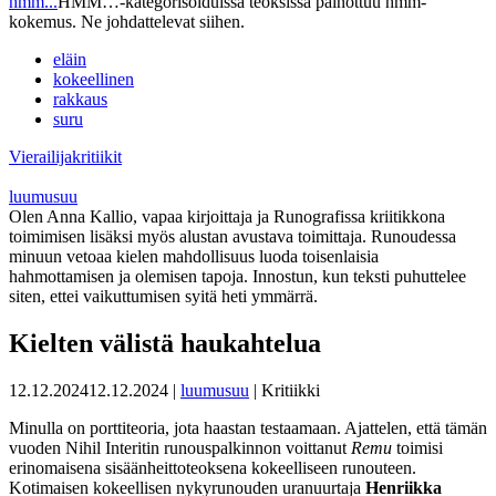
hmm...
HMM…-kategorisoiduissa teoksissa painottuu hmm-
kokemus. Ne johdattelevat siihen.
eläin
kokeellinen
rakkaus
suru
Vierailijakritiikit
luumusuu
Olen Anna Kallio, vapaa kirjoittaja ja Runografissa kriitikkona
toimimisen lisäksi myös alustan avustava toimittaja. Runoudessa
minuun vetoaa kielen mahdollisuus luoda toisenlaisia
hahmottamisen ja olemisen tapoja. Innostun, kun teksti puhuttelee
siten, ettei vaikuttumisen syitä heti ymmärrä.
Kielten välistä haukahtelua
12.12.2024
12.12.2024
|
luumusuu
| Kritiikki
Minulla on porttiteoria, jota haastan testaamaan. Ajattelen, että tämän
vuoden Nihil Interitin runouspalkinnon voittanut
Remu
toimisi
erinomaisena sisäänheittoteoksena kokeelliseen runouteen.
Kotimaisen kokeellisen nykyrunouden uranuurtaja
Henriikka