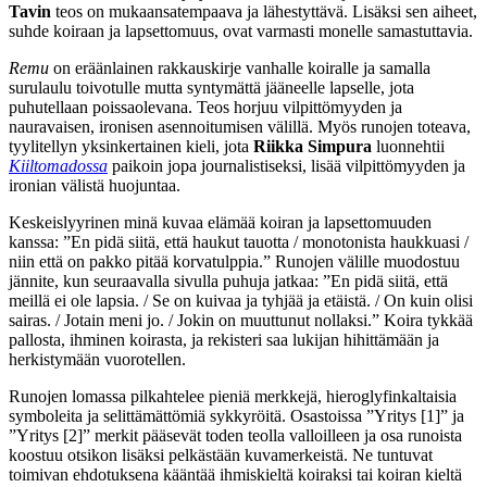
Tavin
teos on mukaansatempaava ja lähestyttävä. Lisäksi sen aiheet,
suhde koiraan ja lapsettomuus, ovat varmasti monelle samastuttavia.
Remu
on eräänlainen rakkauskirje vanhalle koiralle ja samalla
surulaulu toivotulle mutta syntymättä jääneelle lapselle, jota
puhutellaan poissaolevana. Teos horjuu vilpittömyyden ja
nauravaisen, ironisen asennoitumisen välillä. Myös runojen toteava,
tyylitellyn yksinkertainen kieli, jota
Riikka Simpura
luonnehtii
Kiiltomadossa
paikoin jopa journalistiseksi, lisää vilpittömyyden ja
ironian välistä huojuntaa.
Keskeislyyrinen minä kuvaa elämää koiran ja lapsettomuuden
kanssa: ”En pidä siitä, että haukut tauotta / monotonista haukkuasi /
niin että on pakko pitää korvatulppia.” Runojen välille muodostuu
jännite, kun seuraavalla sivulla puhuja jatkaa: ”En pidä siitä, että
meillä ei ole lapsia. / Se on kuivaa ja tyhjää ja etäistä. / On kuin olisi
sairas. / Jotain meni jo. / Jokin on muuttunut nollaksi.” Koira tykkää
pallosta, ihminen koirasta, ja rekisteri saa lukijan hihittämään ja
herkistymään vuorotellen.
Runojen lomassa pilkahtelee pieniä merkkejä, hieroglyfinkaltaisia
symboleita ja selittämättömiä sykkyröitä. Osastoissa ”Yritys [1]” ja
”Yritys [2]” merkit pääsevät toden teolla valloilleen ja osa runoista
koostuu otsikon lisäksi pelkästään kuvamerkeistä. Ne tuntuvat
toimivan ehdotuksena kääntää ihmiskieltä koiraksi tai koiran kieltä