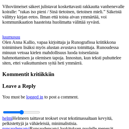
Vihoviimeiset säkeet julistavat koskettavasti rakkautta vanhenevalle
koiralle: ”rakas iso pieni / Sinä tietoinen, tietoinen mieli.” Säkeistä
välittyy kirjan eetos. Ilman että toista aivan ymmärtää, voi
kommunikaation haasteista huolimatta välittää syvästi.
luumusuu
Olen Anna Kallio, vapaa kirjoittaja ja Runografissa kriitikkona
toimimisen lisäksi myös alustan avustava toimittaja. Runoudessa
minuun vetoaa kielen mahdollisuus luoda toisenlaisia
hahmottamisen ja olemisen tapoja. Innostun, kun teksti puhuttelee
siten, ettei vaikuttumisen syitä heti ymmärrä.
Kommentit kritiikkiin
Leave a Reply
You must be
logged in
to post a comment.
helmi
Helmeen taittavat teokset ovat tekstimassaltaan kevyitä,
pelkistettyjä ja vähäeleisiä, minimalistisia.
runsaudensarvi
Runsaudensarvi-luokituksen puolelle menevät