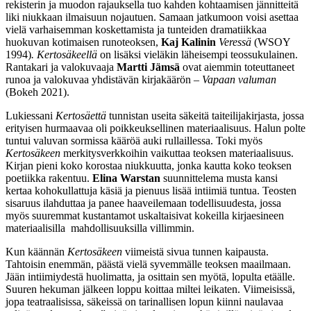
rekisterin ja muodon rajauksella tuo kahden kohtaamisen jännitteitä
liki niukkaan ilmaisuun nojautuen. Samaan jatkumoon voisi asettaa
vielä varhaisemman koskettamista ja tunteiden dramatiikkaa
huokuvan kotimaisen runoteoksen,
Kaj Kalinin
Veressä
(WSOY
1994)
.
Kertosäkeellä
on lisäksi vieläkin läheisempi teossukulainen.
Rantakari ja valokuvaaja
Martti Jämsä
ovat aiemmin toteuttaneet
runoa ja valokuvaa yhdistävän kirjakäärön –
Vapaan valuman
(Bokeh 2021).
Lukiessani
Kertosäettä
tunnistan useita säkeitä taiteilijakirjasta, jossa
erityisen hurmaavaa oli poikkeuksellinen materiaalisuus. Halun polte
tuntui valuvan sormissa kääröä auki rullaillessa. Toki myös
Kertosäkeen
merkitysverkkoihin vaikuttaa teoksen materiaalisuus.
Kirjan pieni koko korostaa niukkuutta, jonka kautta koko teoksen
poetiikka rakentuu.
Elina Warstan
suunnittelema musta kansi
kertaa kohokullattuja käsiä ja pienuus lisää intiimiä tuntua. Teosten
sisaruus ilahduttaa ja panee haaveilemaan todellisuudesta, jossa
myös suuremmat kustantamot uskaltaisivat kokeilla kirjaesineen
materiaalisilla mahdollisuuksilla villimmin.
Kun käännän
Kertosäkeen
viimeistä sivua tunnen kaipausta.
Tahtoisin enemmän, päästä vielä syvemmälle teoksen maailmaan.
Jään intiimiydestä huolimatta, ja osittain sen myötä, lopulta etäälle.
Suuren hekuman jälkeen loppu koittaa miltei leikaten. Viimeisissä,
jopa teatraalisissa, säkeissä on tarinallisen lopun kiinni naulavaa