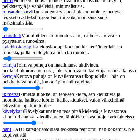
helmi
Helmeen taittavat teokset ovat tekstimassaltaan kevyitä,
pelkistettyjä ja vähäeleisiä, minimalistisia.
runsaudensarvi
Runsaudensarvi-luokituksen puolelle menevät
teokset ovat tekstimassaltaan runsaita, monisanaisia ja
maksimalistisia.
monoliitti
Monoliittiteos on muodossaan ja aiheissaan visusti
pysyttelevä runoelma.
kaleidoskooppi
Kaleidoskooppi koostuu keskenään erilaisista
runoista, joilla ei ole yhtä aihetta tai muotoa.
toimija
Toimiva puhuja on maailmansa aktiivinen,
henkilöhahmomainen osa, joka vuorovaikuttaa ympäristönsä kanssa.
kertoja
Kertova puhuja on kuvailemansa ulkopuolella – hän on
pelkkä havainnoija, jonka läpi maailma virtaa.
ikimetsä
Ikimetsä-luokitellun teoksen kieltä, sen kielikuvia ja
huomioita, hallitsee luonto; kallio, kidukset, valon välkehdintä
lehvistön läpi kun tuulee.
kävelykatu
Kävelykatumainen teos pitää kielensä ja kuvastonsa
kiinni urbaanissa - teollisuuden, lähiöiden ja asuntojen artefakteissa.
hah!
HAH!-kategorisoiduissa teoksissa painottuu hah-kokemus. Ne
kuplivat sitä.