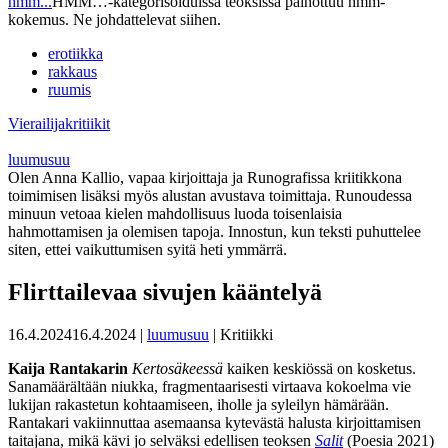
hmm...
HMM…-kategorisoiduissa teoksissa painottuu hmm-
kokemus. Ne johdattelevat siihen.
erotiikka
rakkaus
ruumis
Vierailijakritiikit
luumusuu
Olen Anna Kallio, vapaa kirjoittaja ja Runografissa kriitikkona
toimimisen lisäksi myös alustan avustava toimittaja. Runoudessa
minuun vetoaa kielen mahdollisuus luoda toisenlaisia
hahmottamisen ja olemisen tapoja. Innostun, kun teksti puhuttelee
siten, ettei vaikuttumisen syitä heti ymmärrä.
Flirttailevaa sivujen kääntelyä
16.4.2024
16.4.2024
|
luumusuu
| Kritiikki
Kaija Rantakarin
Kertosäkeessä
kaiken keskiössä on kosketus.
Sanamäärältään niukka, fragmentaarisesti virtaava kokoelma vie
lukijan rakastetun kohtaamiseen, iholle ja syleilyn hämärään.
Rantakari vakiinnuttaa asemaansa kytevästä halusta kirjoittamisen
taitajana, mikä kävi jo selväksi edellisen teoksen
Salit
(Poesia 2021)