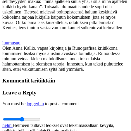
selittävyyden makua: ”minä ajattelen sinua yhä, / sillä minä ajattelen
kaikkia hyvin kauan”. Toisaalta dramaattisuudelle sopii olla
uskollinen. Tietyssä mielessä polttopisteensä haluun keskittävä
kokoelma tarjoaa lukijalle kaipuun kokemuksen, jota se myös
kuvaa. Onko tämä taas kiusoittelua, odotuksen pitkittämistä?
Kenties, teos tuntuu vastaavan kun kannet sulkeutuvat keimaillen.
luumusuu
Olen Anna Kallio, vapaa kirjoittaja ja Runografissa kriitikkona
toimimisen lisäksi myös alustan avustava toimittaja. Runoudessa
minuun vetoaa kielen mahdollisuus luoda toisenlaisia
hahmottamisen ja olemisen tapoja. Innostun, kun teksti puhuttelee
siten, ettei vaikuttumisen syitä heti ymmärrä.
Kommentit kritiikkiin
Leave a Reply
You must be
logged in
to post a comment.
helmi
Helmeen taittavat teokset ovat tekstimassaltaan kevyitä,
pelkistettyjä ja vähäeleisiä, minimalistisia.