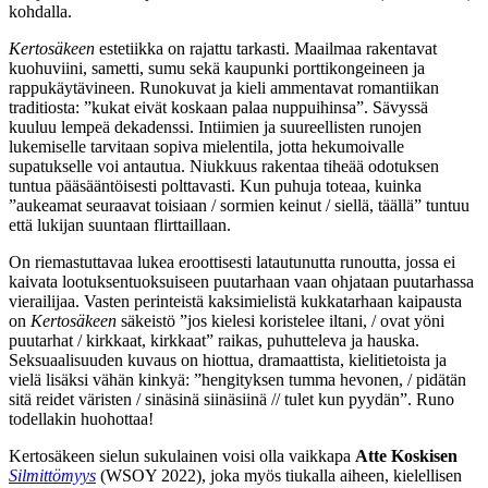
kohdalla.
Kertosäkeen
estetiikka on rajattu tarkasti. Maailmaa rakentavat
kuohuviini, sametti, sumu sekä kaupunki porttikongeineen ja
rappukäytävineen. Runokuvat ja kieli ammentavat romantiikan
traditiosta: ”kukat eivät koskaan palaa nuppuihinsa”. Sävyssä
kuuluu lempeä dekadenssi. Intiimien ja suureellisten runojen
lukemiselle tarvitaan sopiva mielentila, jotta hekumoivalle
supatukselle voi antautua. Niukkuus rakentaa tiheää odotuksen
tuntua pääsääntöisesti polttavasti. Kun puhuja toteaa, kuinka
”aukeamat seuraavat toisiaan / sormien keinut / siellä, täällä” tuntuu
että lukijan suuntaan flirttaillaan.
On riemastuttavaa lukea eroottisesti latautunutta runoutta, jossa ei
kaivata lootuksentuoksuiseen puutarhaan vaan ohjataan puutarhassa
vierailijaa. Vasten perinteistä kaksimielistä kukkatarhaan kaipausta
on
Kertosäkeen
säkeistö ”jos kielesi koristelee iltani, / ovat yöni
puutarhat / kirkkaat, kirkkaat” raikas, puhutteleva ja hauska.
Seksuaalisuuden kuvaus on hiottua, dramaattista, kielitietoista ja
vielä lisäksi vähän kinkyä: ”hengityksen tumma hevonen, / pidätän
sitä reidet väristen / sinäsinä siinäsiinä // tulet kun pyydän”. Runo
todellakin huohottaa!
Kertosäkeen sielun sukulainen voisi olla vaikkapa
Atte Koskisen
Silmittömyys
(WSOY 2022), joka myös tiukalla aiheen, kielellisen