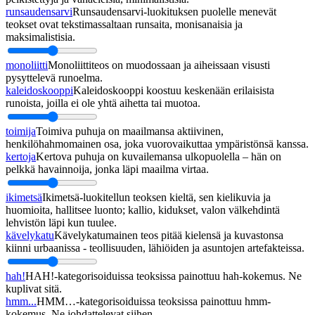
runsaudensarvi
Runsaudensarvi-luokituksen puolelle menevät
teokset ovat tekstimassaltaan runsaita, monisanaisia ja
maksimalistisia.
monoliitti
Monoliittiteos on muodossaan ja aiheissaan visusti
pysyttelevä runoelma.
kaleidoskooppi
Kaleidoskooppi koostuu keskenään erilaisista
runoista, joilla ei ole yhtä aihetta tai muotoa.
toimija
Toimiva puhuja on maailmansa aktiivinen,
henkilöhahmomainen osa, joka vuorovaikuttaa ympäristönsä kanssa.
kertoja
Kertova puhuja on kuvailemansa ulkopuolella – hän on
pelkkä havainnoija, jonka läpi maailma virtaa.
ikimetsä
Ikimetsä-luokitellun teoksen kieltä, sen kielikuvia ja
huomioita, hallitsee luonto; kallio, kidukset, valon välkehdintä
lehvistön läpi kun tuulee.
kävelykatu
Kävelykatumainen teos pitää kielensä ja kuvastonsa
kiinni urbaanissa - teollisuuden, lähiöiden ja asuntojen artefakteissa.
hah!
HAH!-kategorisoiduissa teoksissa painottuu hah-kokemus. Ne
kuplivat sitä.
hmm...
HMM…-kategorisoiduissa teoksissa painottuu hmm-
kokemus. Ne johdattelevat siihen.