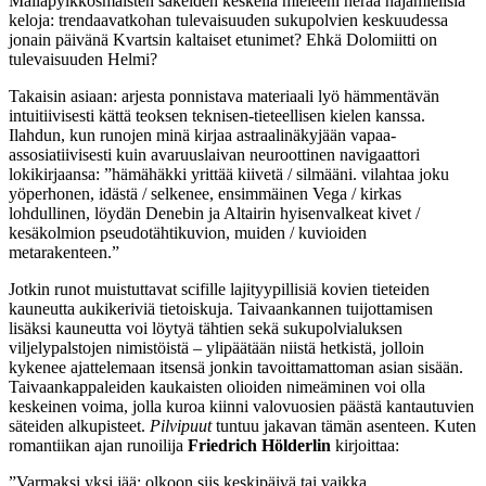
Mailapylkkösmäisten säkeiden keskellä mieleeni herää hajamielisiä
keloja: trendaavatkohan tulevaisuuden sukupolvien keskuudessa
jonain päivänä Kvartsin kaltaiset etunimet? Ehkä Dolomiitti on
tulevaisuuden Helmi?
Takaisin asiaan: arjesta ponnistava materiaali lyö hämmentävän
intuitiivisesti kättä teoksen teknisen-tieteellisen kielen kanssa.
Ilahdun, kun runojen minä kirjaa astraalinäkyjään vapaa-
assosiatiivisesti kuin avaruuslaivan neuroottinen navigaattori
lokikirjaansa: ”hämähäkki yrittää kiivetä / silmääni. vilahtaa joku
yöperhonen, idästä / selkenee, ensimmäinen Vega / kirkas
lohdullinen, löydän Denebin ja Altairin hyisenvalkeat kivet /
kesäkolmion pseudotähtikuvion, muiden / kuvioiden
metarakenteen.”
Jotkin runot muistuttavat scifille lajityypillisiä kovien tieteiden
kauneutta aukikeriviä tietoiskuja. Taivaankannen tuijottamisen
lisäksi kauneutta voi löytyä tähtien sekä sukupolvialuksen
viljelypalstojen nimistöistä – ylipäätään niistä hetkistä, jolloin
kykenee ajattelemaan itsensä jonkin tavoittamattoman asian sisään.
Taivaankappaleiden kaukaisten olioiden nimeäminen voi olla
keskeinen voima, jolla kuroa kiinni valovuosien päästä kantautuvien
säteiden alkupisteet.
Pilvipuut
tuntuu jakavan tämän asenteen. Kuten
romantiikan ajan runoilija
Friedrich
Hölderlin
kirjoittaa:
”Varmaksi yksi jää: olkoon siis keskipäivä tai vaikka