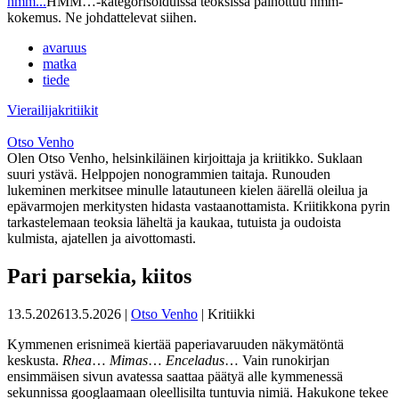
hmm...
HMM…-kategorisoiduissa teoksissa painottuu hmm-
kokemus. Ne johdattelevat siihen.
avaruus
matka
tiede
Vierailijakritiikit
Otso Venho
Olen Otso Venho, helsinkiläinen kirjoittaja ja kriitikko. Suklaan
suuri ystävä. Helppojen nonogrammien taitaja. Runouden
lukeminen merkitsee minulle latautuneen kielen äärellä oleilua ja
epävarmojen merkitysten hidasta vastaanottamista. Kriitikkona pyrin
tarkastelemaan teoksia läheltä ja kaukaa, tutuista ja oudoista
kulmista, ajatellen ja aivottomasti.
Pari parsekia, kiitos
13.5.2026
13.5.2026
|
Otso Venho
| Kritiikki
Kymmenen erisnimeä kiertää paperiavaruuden näkymätöntä
keskusta.
Rhea
…
Mimas
…
Enceladus
… Vain runokirjan
ensimmäisen sivun avatessa saattaa päätyä alle kymmenessä
sekunnissa googlaamaan oleellisilta tuntuvia nimiä. Hakukone tekee