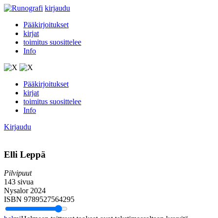
kirjaudu
Pääkirjoitukset
kirjat
toimitus suosittelee
Info
Pääkirjoitukset
kirjat
toimitus suosittelee
Info
Kirjaudu
Elli Leppä
Pilvipuut
143 sivua
Nysalor 2024
ISBN 9789527564295