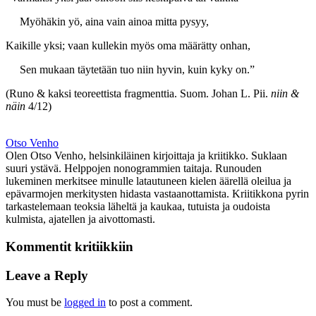
Myöhäkin yö, aina vain ainoa mitta pysyy,
Kaikille yksi; vaan kullekin myös oma määrätty onhan,
Sen mukaan täytetään tuo niin hyvin, kuin kyky on.”
(Runo & kaksi teoreettista fragmenttia. Suom. Johan L. Pii.
niin &
näin
4/12)
Otso Venho
Olen Otso Venho, helsinkiläinen kirjoittaja ja kriitikko. Suklaan
suuri ystävä. Helppojen nonogrammien taitaja. Runouden
lukeminen merkitsee minulle latautuneen kielen äärellä oleilua ja
epävarmojen merkitysten hidasta vastaanottamista. Kriitikkona pyrin
tarkastelemaan teoksia läheltä ja kaukaa, tutuista ja oudoista
kulmista, ajatellen ja aivottomasti.
Kommentit kritiikkiin
Leave a Reply
You must be
logged in
to post a comment.