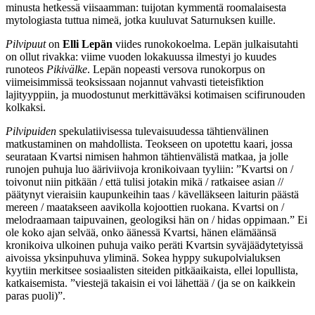
minusta hetkessä viisaamman: tuijotan kymmentä roomalaisesta
mytologiasta tuttua nimeä, jotka kuuluvat Saturnuksen kuille.
Pilvipuut
on
Elli Lepän
viides runokokoelma. Lepän julkaisutahti
on ollut rivakka: viime vuoden lokakuussa ilmestyi jo kuudes
runoteos
Pikivälke
. Lepän nopeasti versova runokorpus on
viimeisimmissä teoksissaan nojannut vahvasti tieteisfiktion
lajityyppiin, ja muodostunut merkittäväksi kotimaisen scifirunouden
kolkaksi.
Pilvipuiden
spekulatiivisessa tulevaisuudessa tähtienvälinen
matkustaminen on mahdollista. Teokseen
on upotettu kaari, jossa
seurataan Kvartsi nimisen hahmon tähtienvälistä matkaa, ja jolle
runojen puhuja luo ääriviivoja kronikoivaan tyyliin: ”Kvartsi on /
toivonut niin pitkään / että tulisi jotakin mikä / ratkaisee asian //
päätynyt vieraisiin kaupunkeihin taas / kävelläkseen laiturin päästä
mereen / maatakseen aavikolla kojoottien ruokana. Kvartsi on /
melodraamaan taipuvainen, geologiksi hän on / hidas oppimaan.” Ei
ole koko ajan selvää, onko äänessä Kvartsi, hänen elämäänsä
kronikoiva ulkoinen puhuja vaiko peräti Kvartsin syväjäädytetyissä
aivoissa yksinpuhuva yliminä. Sokea hyppy sukupolvialuksen
kyytiin merkitsee sosiaalisten siteiden pitkäaikaista, ellei lopullista,
katkaisemista. ”viestejä takaisin ei voi lähettää / (ja se on kaikkein
paras puoli)”.