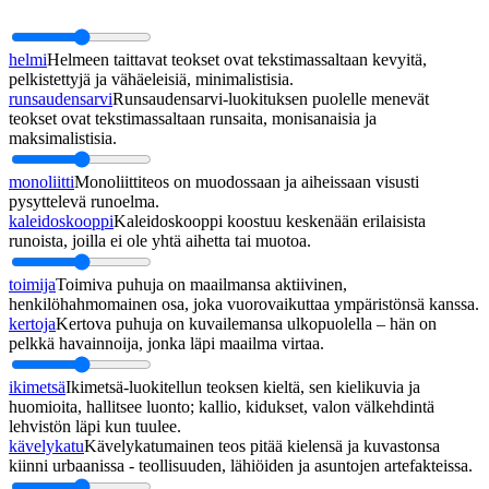
helmi
Helmeen taittavat teokset ovat tekstimassaltaan kevyitä,
pelkistettyjä ja vähäeleisiä, minimalistisia.
runsaudensarvi
Runsaudensarvi-luokituksen puolelle menevät
teokset ovat tekstimassaltaan runsaita, monisanaisia ja
maksimalistisia.
monoliitti
Monoliittiteos on muodossaan ja aiheissaan visusti
pysyttelevä runoelma.
kaleidoskooppi
Kaleidoskooppi koostuu keskenään erilaisista
runoista, joilla ei ole yhtä aihetta tai muotoa.
toimija
Toimiva puhuja on maailmansa aktiivinen,
henkilöhahmomainen osa, joka vuorovaikuttaa ympäristönsä kanssa.
kertoja
Kertova puhuja on kuvailemansa ulkopuolella – hän on
pelkkä havainnoija, jonka läpi maailma virtaa.
ikimetsä
Ikimetsä-luokitellun teoksen kieltä, sen kielikuvia ja
huomioita, hallitsee luonto; kallio, kidukset, valon välkehdintä
lehvistön läpi kun tuulee.
kävelykatu
Kävelykatumainen teos pitää kielensä ja kuvastonsa
kiinni urbaanissa - teollisuuden, lähiöiden ja asuntojen artefakteissa.