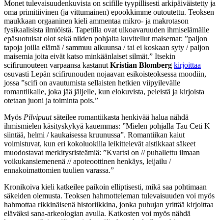
Monet tulevaisuudenkuvista on scifille tyypillisesti arkipäiväistetty ja
oma primitiivinen (ja vittumainen) epookkimme outoutettu. Teoksen
maukkaan orgaaninen kieli ammentaa mikro- ja makrotason
fysikaalisista ilmiöistä. Tapetilla ovat ulkoavaruuden ihmiselämälle
epäsuotuisat olot sekä niiden pohjalta kuvitellut maisemat: ”paljon
tapoja joilla elämä / sammuu alkuunsa / tai ei koskaan syty / paljon
maisemia joita eivät katso minkäänlaiset silmät.” Itsekin
scifirunouteen varpaansa kastanut
Kristian Blomberg
kirjoittaa
osuvasti Lepän scifirunouden nojaavan esikoisteoksessa moodiin,
jossa ”scifi on avautumista sellaisten hetkien viipyilevälle
romantiikalle, joka jää jäljelle, kun elokuvista, peleistä ja kirjoista
otetaan juoni ja toiminta pois.”
Myös
Pilvipuut
säteilee romantiikasta henkivää halua nähdä
ihmismielen käsityskykyä kauemmas: ”Mielen pohjalla Tau Ceti K
siintää, helmi / kaukaisessa kruunussa”. Romantiikan kaiut
voimistuvat, kun eri kokoluokilla leikittelevät aistikkaat säkeet
muodostavat merkitysristeämiä: ”Kvartsi on // puhallettu ilmaan
voikukansiemenenä // apoteoottinen henkäys, leijailu /
ennakoimattomien tuulien varassa.”
Kronikoiva kieli katkeilee paikoin elliptisesti, mikä saa pohtimaan
säkeiden olemusta. Teoksen hahmotteleman tulevaisuuden voi myös
hahmottaa rikkinäisenä historiikkina, jonka puhujan yrittää kirjoittaa
eläväksi sana-arkeologian avulla. Katkosten voi myös nähdä