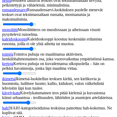
helmi
Helmeen taittavat teokset ovat tekstimassaltaan kevyitä,
pelkistettyjä ja vähäeleisiä, minimalistisia.
runsaudensarvi
Runsaudensarvi-luokituksen puolelle menevät
teokset ovat tekstimassaltaan runsaita, monisanaisia ja
maksimalistisia.
monoliitti
Monoliittiteos on muodossaan ja aiheissaan visusti
pysyttelevä runoelma.
kaleidoskooppi
Kaleidoskooppi koostuu keskenään erilaisista
runoista, joilla ei ole yhtä aihetta tai muotoa.
toimija
Toimiva puhuja on maailmansa aktiivinen,
henkilöhahmomainen osa, joka vuorovaikuttaa ympäristönsä kanssa.
kertoja
Kertova puhuja on kuvailemansa ulkopuolella – hän on
pelkkä havainnoija, jonka läpi maailma virtaa.
ikimetsä
Ikimetsä-luokitellun teoksen kieltä, sen kielikuvia ja
huomioita, hallitsee luonto; kallio, kidukset, valon välkehdintä
lehvistön läpi kun tuulee.
kävelykatu
Kävelykatumainen teos pitää kielensä ja kuvastonsa
kiinni urbaanissa - teollisuuden, lähiöiden ja asuntojen artefakteissa.
hah!
HAH!-kategorisoiduissa teoksissa painottuu hah-kokemus. Ne
kuplivat sitä.