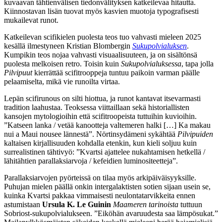
kuvaavan tähtienvälisen tiedonvälityksen katkeilevaa hitautta.
Kiinnostavan lisän tuovat myös kasvien muotoja typografisesti
mukailevat runot.
Katkeilevan scifikielen puolesta teos tuo vahvasti mieleen 2025
kesällä ilmestyneen Kristian Blombergin
Sukupolvialuksen
.
Kumpikin teos nojaa vahvasti visuaalisuuteen, ja on sisältönsä
puolesta melkoisen retro. Toisin kuin
Sukupolvialuksessa
, tapa jolla
Pilvipuut
kierrättää scifitrooppeja tuntuu paikoin varman päälle
pelaamiselta, mikä vie runoilta virtaa.
Lepän scifirunous on silti hiottua, ja runot kantavat itsevarmasti
tradition laahustaa. Teoksessa viittaillaan sekä historiallisten
kansojen mytologioihin että scifitroopeista tuttuihin kuvioihin.
”Katseen lanka / vetää kanootteja valtemeren halki […] Ka makau
nui a Maui nousee lännestä”. Nörtinsydämeni sykähtää
Pilvipuiden
kaltaisen kirjallisuuden kohdalla etenkin, kun kieli soljuu kuin
surrealistinen tähtivyö: ”Kvartsi ajattelee nukahtamisen hetkellä /
lähitähtien parallaksiarvoja / kefeidien luminositeetteja”.
Parallaksiarvojen pyörteissä on tilaa myös arkipäiväisyyksille.
Puhujan mielen päällä onkin intergalaktisten sotien sijaan usein se,
kuinka Kvartsi pakkaa vimmaisesti neulontatarvikkeita ennen
astumistaan
Ursula K. Le Guinin
Maameren tarinoista
tuttuun
Sobriost-sukupolvialukseen. ”Eiköhän avaruudesta saa lämpösukat.”