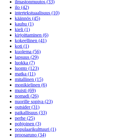
ilmastonmuutos (33)
ilo (42)
intertekstuaalisuus (10)
käännös (45)
kauhu (1)
kieli (1)
kirjoittaminen (6)
kokeellinen (41)
koti (1)
kuolema (56)
lapsuus (29)
luokka (7)
luonto (123)
matka (11)
mitallinen (15)
monikielinen (6)
muisti (69)
nomadi (26)
nuorille sopiva (23)
outsider (31)
paikallisuus (33)
perhe (25)
pohjoinen (3)
populaarikulttuuri (1)
proosaruno (34)