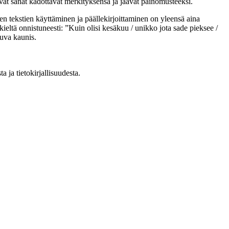
avat sanat kadottavat merkityksensä ja jäävät painomusteeksi.
lten tekstien käyttäminen ja päällekirjoittaminen on yleensä aina
ltä onnistuneesti: ”Kuin olisi kesäkuu / unikko jota sade pieksee /
kuva kaunis.
ta ja tietokirjallisuudesta.