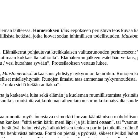
leman taitteessa.
Homeroksen
Ilias
-eepokseen perustuva teos kuvaa kah
illisista hetkistä, jotka luovat sodan inhimillisen todellisuuden.
Muistom
sta. Elämäkerrat pohjautuvat kreikkalaisen valitusrunouden perinteesee
otimaan kukkaisilta kallioilta”. Elämäkerran jälkeen esitellään vertau
tuu / vesi huoahtaa syvään”, Protesilaoksen vertaus lukee.
,
Muistomerkissä
arkaaisuus yhdistyy nykyrunon keinoihin. Runojen ku
i-kielelliset mielleyhtymät. Runojen ilmaisu taas ammentaa nykyrunoudes
e / onko siellä ketään auttakaa”.
a ja katkeavia luita sekä elämän ja kuoleman ruumiillistumista yksittäises
isuutta ja muistuttavat kuoleman aiheuttaman surun kokonaisvaltaisuudes
aa runoutta myös innostava esimerkki luovan kääntämisen mahdollisuuks
 kankea: ”siitä terän kärki meni läpi / ja jäi kiinni otsaan”, tai ”vau
ka herättävät halun etsiytyä alkukielisen teoksen pariin ja tutkailla: näi
 henkivästä taitosta. Fontti on pientä ja pyöreää, säkeet tiiviiksi ladott