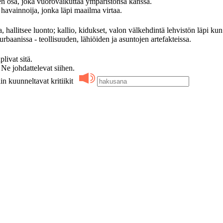
 osa, joka vuorovaikuttaa ympäristönsä kanssa.
avainnoija, jonka läpi maailma virtaa.
, hallitsee luonto; kallio, kidukset, valon välkehdintä lehvistön läpi kun
rbaanissa - teollisuuden, lähiöiden ja asuntojen artefakteissa.
ivat sitä.
 johdattelevat siihen.
in kuunneltavat kritiikit