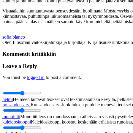
kannet ja minimaalinen fontti puskevat tekstin päälle ja jättävät sen
Visuaaleihin suuntautuvasta penseydestäni huolimatta
Muistomerkki
o
kiinnostavaa, puhuttiinpa lukuromaaneista tai nykyrunoudesta. Oswald
painaa päänsä alas / täsmälleen samoin käy / kun mieheltä pettää niska
sofia.blanco
Olen filosofian väitöskirjatutkija ja kirjoittaja. Kirjallisuuskriitikkona o
Kommentit kritiikkiin
Leave a Reply
You must be
logged in
to post a comment.
helmi
Helmeen taittavat teokset ovat tekstimassaltaan kevyitä, pelkistett
runsaudensarvi
Runsaudensarvi-luokituksen puolelle menevät teokset ov
monoliitti
Monoliittiteos on muodossaan ja aiheissaan visusti pysyttel
kaleidoskooppi
Kaleidoskooppi koostuu keskenään erilaisista runoista, j