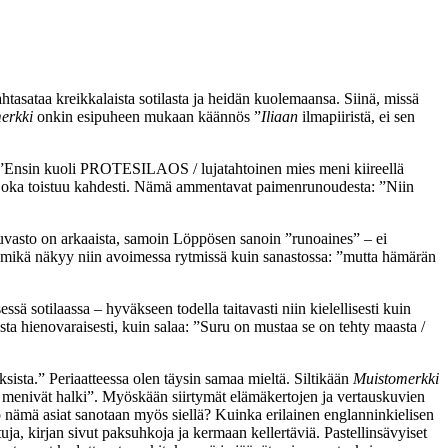
tasataa kreikkalaista sotilasta ja heidän kuolemaansa. Siinä, missä
erkki
onkin esipuheen mukaan käännös ”
Iliaan
ilmapiiristä, ei sen
n: ”Ensin kuoli PROTESILAOS / lujatahtoinen mies meni kiireellä
s, joka toistuu kahdesti. Nämä ammentavat paimenrunoudesta: ”Niin
vasto on arkaaista, samoin Löppösen sanoin ”runoaines” – ei
ta, mikä näkyy niin avoimessa rytmissä kuin sanastossa: ”mutta hämärän
sä sotilaassa – hyväkseen todella taitavasti niin kielellisesti kuin
ta hienovaraisesti, kuin salaa: ”Suru on mustaa se on tehty maasta /
ista.” Periaatteessa olen täysin samaa mieltä. Siltikään
Muistomerkki
nut menivät halki”. Myöskään siirtymät elämäkertojen ja vertauskuvien
nkö nämä asiat sanotaan myös siellä? Kuinka erilainen englanninkielisen
uja, kirjan sivut paksuhkoja ja kermaan kellertäviä. Pastellinsävyiset