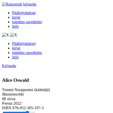
kirjaudu
Pääkirjoitukset
kirjat
toimitus suosittelee
Info
Pääkirjoitukset
kirjat
toimitus suosittelee
Info
Kirjaudu
Alice Oswald
Tommi Nuopponen (kääntäjä)
Muistomerkki
88 sivua
Poesia 2022
ISBN 978-952-305-197-3