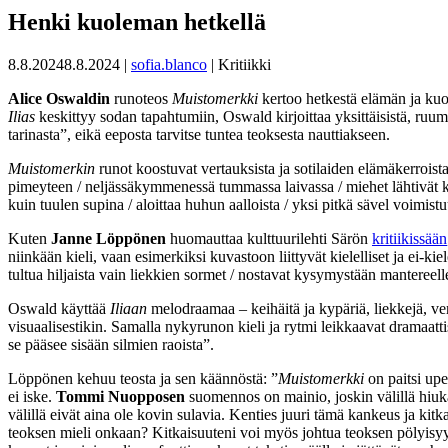
Henki kuoleman hetkellä
8.8.2024
8.8.2024
|
sofia.blanco
| Kritiikki
Alice Oswaldin
runoteos
Muistomerkki
kertoo hetkestä elämän ja kuo
Ilias
keskittyy sodan tapahtumiin, Oswald kirjoittaa yksittäisistä, ruumi
tarinasta”, eikä eeposta tarvitse tuntea teoksesta nauttiakseen.
Muistomerkin
runot koostuvat vertauksista ja sotilaiden elämäkerroi
pimeyteen / neljässäkymmenessä tummassa laivassa / miehet lähtivät k
kuin tuulen supina / aloittaa huhun aalloista / yksi pitkä sävel voimis
Kuten
Janne Löppönen
huomauttaa kulttuurilehti Särön
kritiikissään
niinkään kieli, vaan esimerkiksi kuvastoon liittyvät kielelliset ja e
tultua hiljaista vain liekkien sormet / nostavat kysymystään mantereell
Oswald käyttää
Iliaan
melodraamaa – keihäitä ja kypäriä, liekkejä, vert
visuaalisestikin. Samalla nykyrunon kieli ja rytmi leikkaavat dramaatt
se pääsee sisään silmien raoista”.
Löppönen kehuu teosta ja sen käännöstä: ”
Muistomerkki
on paitsi upe
ei iske.
Tommi Nuopposen
suomennos on mainio, joskin välillä hiukan
välillä eivät aina ole kovin sulavia. Kenties juuri tämä kankeus ja kit
teoksen mieli onkaan? Kitkaisuuteni voi myös johtua teoksen pölyisyyttä