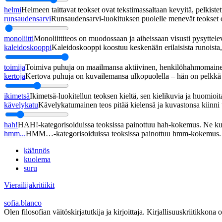
helmi
Helmeen taittavat teokset ovat tekstimassaltaan kevyitä, pelkistett
runsaudensarvi
Runsaudensarvi-luokituksen puolelle menevät teokset ov
monoliitti
Monoliittiteos on muodossaan ja aiheissaan visusti pysyttel
kaleidoskooppi
Kaleidoskooppi koostuu keskenään erilaisista runoista, j
toimija
Toimiva puhuja on maailmansa aktiivinen, henkilöhahmomainen
kertoja
Kertova puhuja on kuvailemansa ulkopuolella – hän on pelkkä h
ikimetsä
Ikimetsä-luokitellun teoksen kieltä, sen kielikuvia ja huomioita
kävelykatu
Kävelykatumainen teos pitää kielensä ja kuvastonsa kiinni u
hah!
HAH!-kategorisoiduissa teoksissa painottuu hah-kokemus. Ne kupl
hmm...
HMM…-kategorisoiduissa teoksissa painottuu hmm-kokemus. Ne
käännös
kuolema
suru
Vierailijakritiikit
sofia.blanco
Olen filosofian väitöskirjatutkija ja kirjoittaja. Kirjallisuuskriitikkona o