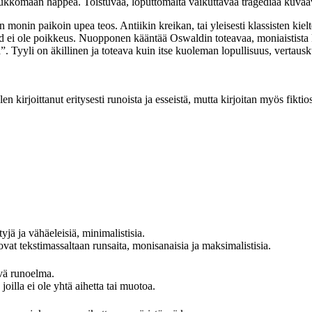
 haukkomaan happea. Toistuvaa, loputtomalta vaikuttavaa tragediaa kuva
n monin paikoin upea teos. Antiikin kreikan, tai yleisesti klassisten kie
 ei ole poikkeus. Nuopponen kääntää Oswaldin toteavaa, moniaistista kie
”. Tyyli on äkillinen ja toteava kuin itse kuoleman lopullisuus, vertaus
len kirjoittanut eritysesti runoista ja esseistä, mutta kirjoitan myös fiktios
yjä ja vähäeleisiä, minimalistisia.
at tekstimassaltaan runsaita, monisanaisia ja maksimalistisia.
evä runoelma.
oilla ei ole yhtä aihetta tai muotoa.