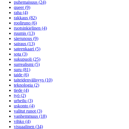
puhemaisuus (24)
queer (9)
raha (4)
rakkaus (82)
rooliruno (6)
ruotsinkielinen (4)
ruumis (13)
säerunous (9)
sairaus (13)
sateenkaari (5)
sota (3)
sukupuoli (25)
surrealismi (5)
suru (81)
taide (6)
taiteidenvälisyys (10)
teknologia (2)
tiede (4)
työ (2)
urheilu (3)
uskonto (4)
valitut runot (3)
vanhemmuus (18)
vihko (4)
visuaalinen (34)