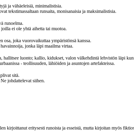
yjä ja vähäeleisiä, minimalistisia.
at tekstimassaltaan runsaita, monisanaisia ja maksimalistisia.
evä runoelma.
oilla ei ole yhtä aihetta tai muotoa.
 osa, joka vuorovaikuttaa ympäristönsä kanssa.
avainnoija, jonka läpi maailma virtaa.
, hallitsee luonto; kallio, kidukset, valon välkehdintä lehvistön läpi kun
rbaanissa - teollisuuden, lähiöiden ja asuntojen artefakteissa.
ivat sitä.
 johdattelevat siihen.
len kirjoittanut eritysesti runoista ja esseistä, mutta kirjoitan myös fiktios