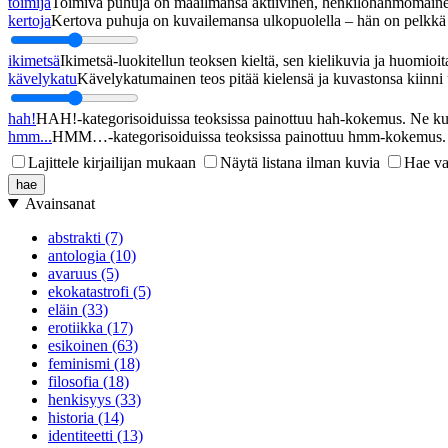
toimija
Toimiva puhuja on maailmansa aktiivinen, henkilöhahmomainen
kertoja
Kertova puhuja on kuvailemansa ulkopuolella – hän on pelkkä h
ikimetsä
Ikimetsä-luokitellun teoksen kieltä, sen kielikuvia ja huomioita
kävelykatu
Kävelykatumainen teos pitää kielensä ja kuvastonsa kiinni u
hah!
HAH!-kategorisoiduissa teoksissa painottuu hah-kokemus. Ne kupl
hmm...
HMM…-kategorisoiduissa teoksissa painottuu hmm-kokemus. Ne
Lajittele kirjailijan mukaan
Näytä listana ilman kuvia
Hae va
Avainsanat
abstrakti (7)
antologia (10)
avaruus (5)
ekokatastrofi (5)
eläin (33)
erotiikka (17)
esikoinen (63)
feminismi (18)
filosofia (18)
henkisyys (33)
historia (14)
identiteetti (13)