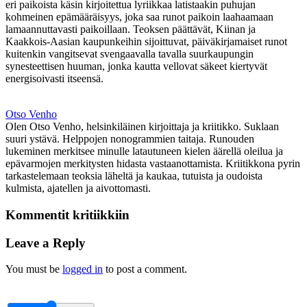
eri paikoista käsin kirjoitettua lyriikkaa latistaakin puhujan
kohmeinen epämääräisyys, joka saa runot paikoin laahaamaan
lamaannuttavasti paikoillaan. Teoksen päättävät, Kiinan ja
Kaakkois-Aasian kaupunkeihin sijoittuvat, päiväkirjamaiset runot
kuitenkin vangitsevat svengaavalla tavalla suurkaupungin
synesteettisen huuman, jonka kautta vellovat säkeet kiertyvät
energisoivasti itseensä.
Otso Venho
Olen Otso Venho, helsinkiläinen kirjoittaja ja kriitikko. Suklaan
suuri ystävä. Helppojen nonogrammien taitaja. Runouden
lukeminen merkitsee minulle latautuneen kielen äärellä oleilua ja
epävarmojen merkitysten hidasta vastaanottamista. Kriitikkona pyrin
tarkastelemaan teoksia läheltä ja kaukaa, tutuista ja oudoista
kulmista, ajatellen ja aivottomasti.
Kommentit kritiikkiin
Leave a Reply
You must be
logged in
to post a comment.