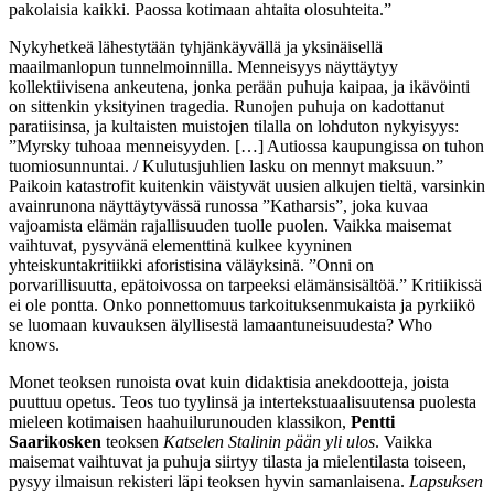
pakolaisia kaikki. Paossa kotimaan ahtaita olosuhteita.”
Nykyhetkeä lähestytään tyhjänkäyvällä ja yksinäisellä
maailmanlopun tunnelmoinnilla. Menneisyys näyttäytyy
kollektiivisena ankeutena, jonka perään puhuja kaipaa, ja ikävöinti
on sittenkin yksityinen tragedia. Runojen puhuja on kadottanut
paratiisinsa, ja kultaisten muistojen tilalla on lohduton nykyisyys:
”Myrsky tuhoaa menneisyyden. […] Autiossa kaupungissa on tuhon
tuomiosunnuntai. / Kulutusjuhlien lasku on mennyt maksuun.”
Paikoin katastrofit kuitenkin väistyvät uusien alkujen tieltä, varsinkin
avainrunona näyttäytyvässä runossa ”Katharsis”, joka kuvaa
vajoamista elämän rajallisuuden tuolle puolen. Vaikka maisemat
vaihtuvat, pysyvänä elementtinä kulkee kyyninen
yhteiskuntakritiikki aforistisina väläyksinä. ”Onni on
porvarillisuutta, epätoivossa on tarpeeksi elämänsisältöä.” Kritiikissä
ei ole pontta. Onko ponnettomuus tarkoituksenmukaista ja pyrkiikö
se luomaan kuvauksen älyllisestä lamaantuneisuudesta? Who
knows.
Monet teoksen runoista ovat kuin didaktisia anekdootteja, joista
puuttuu opetus. Teos tuo tyylinsä ja intertekstuaalisuutensa puolesta
mieleen kotimaisen haahuilurunouden klassikon,
Pentti
Saarikosken
teoksen
Katselen Stalinin pään yli ulos
. Vaikka
maisemat vaihtuvat ja puhuja siirtyy tilasta ja mielentilasta toiseen,
pysyy ilmaisun rekisteri läpi teoksen hyvin samanlaisena.
Lapsuksen