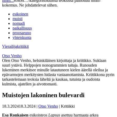
hmm...
HMM…-kategorisoiduissa teoksissa painottuu hmm-
kokemus. Ne johdattelevat siihen.
esikoinen
muisti
nomadi
paikallisuus
proosaruno
yhteiskunta
Vierailijakritiikit
Otso Venho
Olen Otso Venho, helsinkiläinen kirjoittaja ja kriitikko. Suklaan
suuri ystävä. Helppojen nonogrammien taitaja. Runouden
lukeminen merkitsee minulle latautuneen kielen äärellä oleilua ja
epävarmojen merkitysten hidasta vastaanottamista. Kriitikkona pyrin
tarkastelemaan teoksia läheltä ja kaukaa, tutuista ja oudoista
kulmista, ajatellen ja aivottomasti.
Muistojen lakoninen bulevardi
18.3.2024
18.3.2024
|
Otso Venho
| Kritiikki
Esa Ronkaisen
esikoisteos
Lapsus
asettuu harmaata arkea