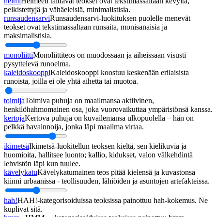
helmi
Helmeen taittavat teokset ovat tekstimassaltaan kevyitä,
pelkistettyjä ja vähäeleisiä, minimalistisia.
runsaudensarvi
Runsaudensarvi-luokituksen puolelle menevät
teokset ovat tekstimassaltaan runsaita, monisanaisia ja
maksimalistisia.
monoliitti
Monoliittiteos on muodossaan ja aiheissaan visusti
pysyttelevä runoelma.
kaleidoskooppi
Kaleidoskooppi koostuu keskenään erilaisista
runoista, joilla ei ole yhtä aihetta tai muotoa.
toimija
Toimiva puhuja on maailmansa aktiivinen,
henkilöhahmomainen osa, joka vuorovaikuttaa ympäristönsä kanssa.
kertoja
Kertova puhuja on kuvailemansa ulkopuolella – hän on
pelkkä havainnoija, jonka läpi maailma virtaa.
ikimetsä
Ikimetsä-luokitellun teoksen kieltä, sen kielikuvia ja
huomioita, hallitsee luonto; kallio, kidukset, valon välkehdintä
lehvistön läpi kun tuulee.
kävelykatu
Kävelykatumainen teos pitää kielensä ja kuvastonsa
kiinni urbaanissa - teollisuuden, lähiöiden ja asuntojen artefakteissa.
hah!
HAH!-kategorisoiduissa teoksissa painottuu hah-kokemus. Ne
kuplivat sitä.