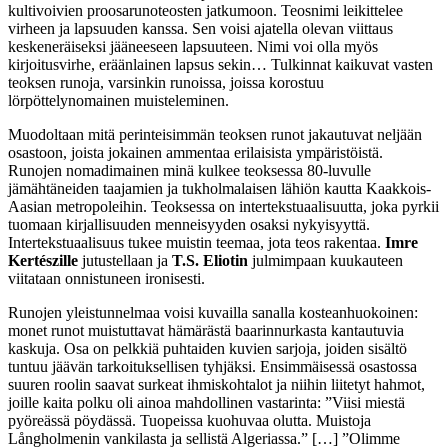
kultivoivien proosarunoteosten jatkumoon. Teosnimi leikittelee
virheen ja lapsuuden kanssa. Sen voisi ajatella olevan viittaus
keskeneräiseksi jääneeseen lapsuuteen. Nimi voi olla myös
kirjoitusvirhe, eräänlainen lapsus sekin… Tulkinnat kaikuvat vasten
teoksen runoja, varsinkin runoissa, joissa korostuu
lörpöttelynomainen muisteleminen.
Muodoltaan mitä perinteisimmän teoksen runot jakautuvat neljään
osastoon, joista jokainen ammentaa erilaisista ympäristöistä.
Runojen nomadimainen minä kulkee teoksessa 80-luvulle
jämähtäneiden taajamien ja tukholmalaisen lähiön kautta Kaakkois-
Aasian metropoleihin. Teoksessa on intertekstuaalisuutta, joka pyrkii
tuomaan kirjallisuuden menneisyyden osaksi nykyisyyttä.
Intertekstuaalisuus tukee muistin teemaa, jota teos rakentaa.
Imre
Kertészille
jutustellaan ja
T.S. Eliotin
julmimpaan kuukauteen
viitataan onnistuneen ironisesti.
Runojen yleistunnelmaa voisi kuvailla sanalla kosteanhuokoinen:
monet runot muistuttavat hämärästä baarinnurkasta kantautuvia
kaskuja. Osa on pelkkiä puhtaiden kuvien sarjoja, joiden sisältö
tuntuu jäävän tarkoituksellisen tyhjäksi. Ensimmäisessä osastossa
suuren roolin saavat surkeat ihmiskohtalot ja niihin liitetyt hahmot,
joille kaita polku oli ainoa mahdollinen vastarinta: ”Viisi miestä
pyöreässä pöydässä. Tuopeissa kuohuvaa olutta. Muistoja
Långholmenin vankilasta ja sellistä Algeriassa.” […] ”Olimme