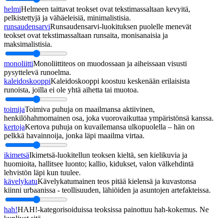
helmi
Helmeen taittavat teokset ovat tekstimassaltaan kevyitä,
pelkistettyjä ja vähäeleisiä, minimalistisia.
runsaudensarvi
Runsaudensarvi-luokituksen puolelle menevät
teokset ovat tekstimassaltaan runsaita, monisanaisia ja
maksimalistisia.
monoliitti
Monoliittiteos on muodossaan ja aiheissaan visusti
pysyttelevä runoelma.
kaleidoskooppi
Kaleidoskooppi koostuu keskenään erilaisista
runoista, joilla ei ole yhtä aihetta tai muotoa.
toimija
Toimiva puhuja on maailmansa aktiivinen,
henkilöhahmomainen osa, joka vuorovaikuttaa ympäristönsä kanssa.
kertoja
Kertova puhuja on kuvailemansa ulkopuolella – hän on
pelkkä havainnoija, jonka läpi maailma virtaa.
ikimetsä
Ikimetsä-luokitellun teoksen kieltä, sen kielikuvia ja
huomioita, hallitsee luonto; kallio, kidukset, valon välkehdintä
lehvistön läpi kun tuulee.
kävelykatu
Kävelykatumainen teos pitää kielensä ja kuvastonsa
kiinni urbaanissa - teollisuuden, lähiöiden ja asuntojen artefakteissa.
hah!
HAH!-kategorisoiduissa teoksissa painottuu hah-kokemus. Ne