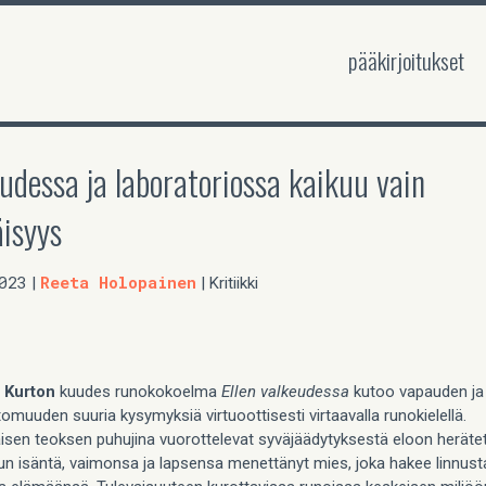
pääkirjoitukset
udessa ja laboratoriossa kaikuu vain
äisyys
023
Reeta Holopainen
|
| Kritiikki
 Kurton
kuudes runokokoelma
Ellen valkeudessa
kutoo vapauden ja
omuuden suuria kysymyksiä virtuoottisesti virtaavalla runokielellä.
sen teoksen puhujina vuorottelevat syväjäädytyksestä eloon herätett
innun isäntä, vaimonsa ja lapsensa menettänyt mies, joka hakee linnust