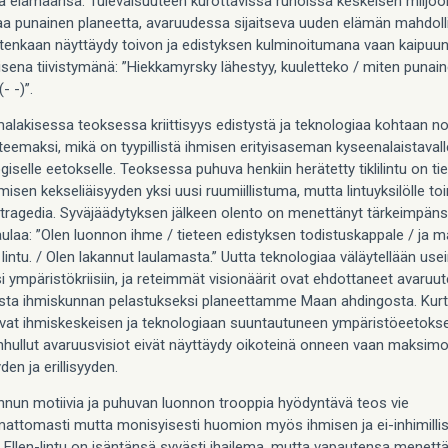
ta elämäänsä. Tulevaisuuteen kurottavissa runoissa keskeisen miljöö
 punainen planeetta, avaruudessa sijaitseva uuden elämän mahdoll
uitenkaan näyttäydy toivon ja edistyksen kulminoitumana vaan kaipuu
isena tiivistymänä: ”Hiekkamyrsky lähestyy, kuuletteko / miten punai
(- -)”.
alakisessa teoksessa kriittisyys edistystä ja teknologiaa kohtaan n
teemaksi, mikä on tyypillistä ihmisen erityisaseman kyseenalaistavall
iselle eetokselle. Teoksessa puhuva henkiin herätetty tiklilintu on tie
misen kekseliäisyyden yksi uusi ruumiillistuma, mutta lintuyksilölle to
tragedia. Syväjäädytyksen jälkeen olento on menettänyt tärkeimpäns
aulaa: ”Olen luonnon ihme / tieteen edistyksen todistuskappale / ja 
 lintu. / Olen lakannut laulamasta.” Uutta teknologiaa väläytellään use
i ympäristökriisiin, ja reteimmät visionäärit ovat ehdottaneet avaruu
ta ihmiskunnan pelastukseksi planeettamme Maan ahdingosta. Kurt
vat ihmiskeskeisen ja teknologiaan suuntautuneen ympäristöeetoksen
hullut avaruusvisiot eivät näyttäydy oikoteinä onneen vaan maksimo
den ja erillisyyden.
linnun motiivia ja puhuvan luonnon trooppia hyödyntävä teos vie
mattomasti mutta monisyisesti huomion myös ihmisen ja ei-inhimillise
n. Ellen-lintu on isäntänsä syvästi ihailema, mutta vapautensa menett