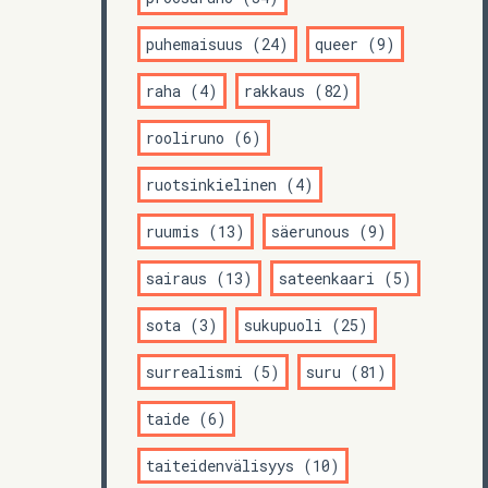
puhemaisuus (24)
queer (9)
raha (4)
rakkaus (82)
rooliruno (6)
ruotsinkielinen (4)
ruumis (13)
säerunous (9)
sairaus (13)
sateenkaari (5)
sota (3)
sukupuoli (25)
surrealismi (5)
suru (81)
taide (6)
taiteidenvälisyys (10)