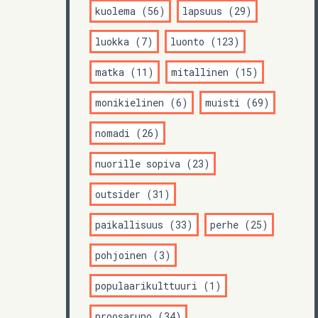
kuolema (56)
lapsuus (29)
luokka (7)
luonto (123)
matka (11)
mitallinen (15)
monikielinen (6)
muisti (69)
nomadi (26)
nuorille sopiva (23)
outsider (31)
paikallisuus (33)
perhe (25)
pohjoinen (3)
populaarikulttuuri (1)
proosaruno (34)