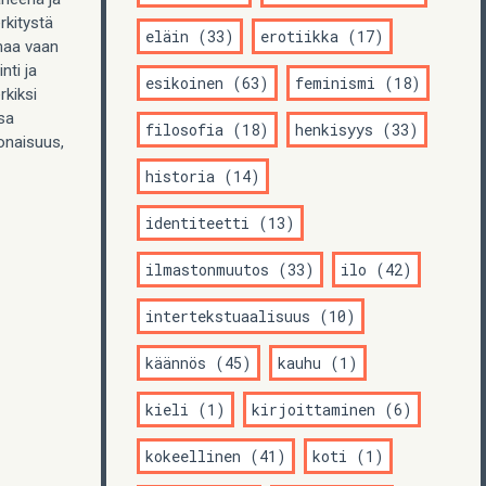
rkitystä
eläin (33)
erotiikka (17)
imaa vaan
nti ja
esikoinen (63)
feminismi (18)
kiksi
sa
filosofia (18)
henkisyys (33)
onaisuus,
historia (14)
identiteetti (13)
ilmastonmuutos (33)
ilo (42)
intertekstuaalisuus (10)
käännös (45)
kauhu (1)
kieli (1)
kirjoittaminen (6)
kokeellinen (41)
koti (1)