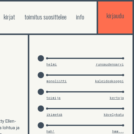
kirjaudu
kirjat
toimitus suosittelee
info
helmi
runsaudensarvi
monoliitti
kaleidoskooppi
toimija
kertoja
ikimetsä
kävelykatu
y Ellen-
a lohtua ja
hah!
hmm...