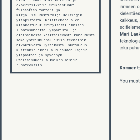
ekokritiikkiin erikoistunut
ihmisen o
filosofian tohtori ja
kielentäe
kirjallisuudentutkija Helsingin
kaikkeus, 
yliopistosta. Kriitikkona olen
kiinnostunut erityisesti ihmisen
scifielem
luontosuhdetta, ympäristö- ja
Mari Laa
eläinaiheita käsittelevästä runoudesta
sekä yhteiskunnallisiin teemoihin
teknologi
nivoutuvasta lyriikasta. Suhtaudun
joka puhut
kuitenkin innolla runouden lajiin
ylipäätään ja syvennyn
uteliaisuudella kaikenlaisiin
runoteoksiin.
Komment
You must