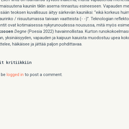
maisuutena kauniin tiklin asema rinnastuu esineeseen. Vapauden me
ssään teoksen kuvallisuus äityy särkevän kauniiksi: ”eikä korkeus hu
aurinko / riisuutumassa taivaan vaatteista (- -)”. Teknologian reflektoi
entit ovat kotimaisessa nykyrunoudessa nousussa, mitä myös esimer
ksosen
Degne
(Poesia 2022) havainnollistaa. Kurton runokokoelmas
an, yksinäisyyden, vapauden ja kaipuun kaiuista muodostuu upea kok
telee, häikäisee ja jättää paljon pohdittavaa.
it kritiikkiin
 be
logged in
to post a comment.