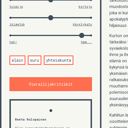
tarkoitus
muodostaa
toimija
kertoja
joka ei k
apokalypt
ikimetsä
kävelykatu
hiljaisuus 
Kurton om
tärkeäksi 
hah!
hmm...
syväekolog
ihme ja ih
eläin
suru
yhteiskunta
elämä on 
kykynsä l
yksinäisin
ratkaisuks
Vierailijakritiikit
muuttamis
polemisoi
suuruuden
yksinäisyy
Kahlitun 
Reeta Holopainen
osoittele
suhteisii
Olen runoudentutkimukseen ja