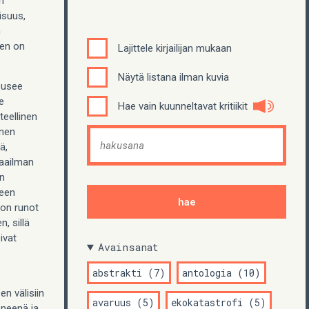
n
isuus,
n
nen on
Lajittele kirjailijan mukaan
Näytä listana ilman kuvia
ousee
e
Hae vain kuunneltavat kritiikit
teellinen
inen
ä,
maailman
in
teen
on runot
, sillä
ivat
Avainsanat
abstrakti (7)
antologia (10)
n välisiin
avaruus (5)
ekokatastrofi (5)
äneenä ja