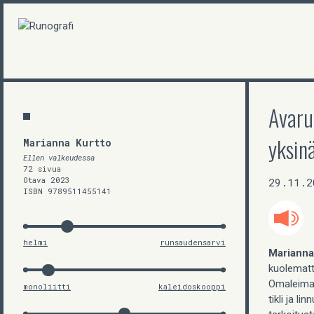
Avaru
yksin
Marianna Kurtto
Ellen valkeudessa
72 sivua
Otava 2023
29.11.2
ISBN 9789511455141
helmi
runsaudensarvi
Marianna
kuolematt
Omaleimai
monoliitti
kaleidoskooppi
tikli ja l