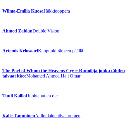
Wilma-Emilia Kuosa
Häkkiooppera
Ahmed Zaidan
Double Vision
Artemis Kelosaari
Kaupunki rämeen päällä
The Poet of Whom the Heavens Cry = Runoilija jonka tähden
taivaat itkee
Mohamed Ahmed Haji Omar
Tuuli Kallio
Unohtanut en ole
Kalle Tamminen
Aallot lainehtivat ontuen