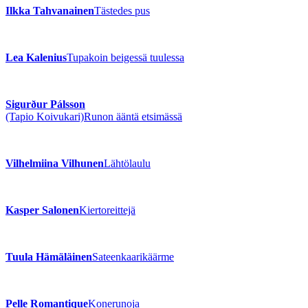
Ilkka Tahvanainen
Tästedes pus
Lea Kalenius
Tupakoin beigessä tuulessa
Sigurður Pálsson
(Tapio Koivukari)
Runon ääntä etsimässä
Vilhelmiina Vilhunen
Lähtölaulu
Kasper Salonen
Kiertoreittejä
Tuula Hämäläinen
Sateenkaarikäärme
Pelle Romantique
Konerunoja