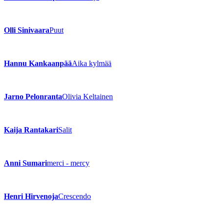
Olli Sinivaara
Puut
Hannu Kankaanpää
Aika kylmää
Jarno Pelonranta
Olivia Keltainen
Kaija Rantakari
Salit
Anni Sumari
merci - mercy
Henri Hirvenoja
Crescendo