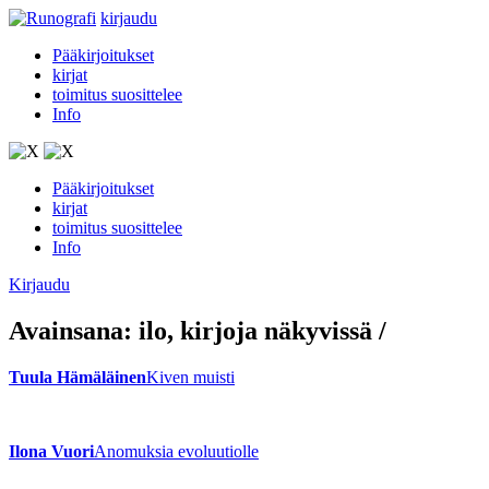
kirjaudu
Pääkirjoitukset
kirjat
toimitus suosittelee
Info
Pääkirjoitukset
kirjat
toimitus suosittelee
Info
Kirjaudu
Avainsana:
ilo
, kirjoja näkyvissä
/
Tuula Hämäläinen
Kiven muisti
Ilona Vuori
Anomuksia evoluutiolle