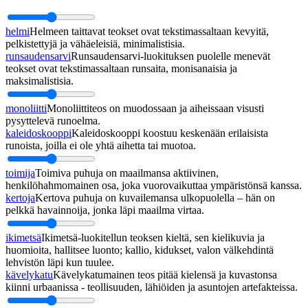
helmi
Helmeen taittavat teokset ovat tekstimassaltaan kevyitä,
pelkistettyjä ja vähäeleisiä, minimalistisia.
runsaudensarvi
Runsaudensarvi-luokituksen puolelle menevät
teokset ovat tekstimassaltaan runsaita, monisanaisia ja
maksimalistisia.
monoliitti
Monoliittiteos on muodossaan ja aiheissaan visusti
pysyttelevä runoelma.
kaleidoskooppi
Kaleidoskooppi koostuu keskenään erilaisista
runoista, joilla ei ole yhtä aihetta tai muotoa.
toimija
Toimiva puhuja on maailmansa aktiivinen,
henkilöhahmomainen osa, joka vuorovaikuttaa ympäristönsä kanssa.
kertoja
Kertova puhuja on kuvailemansa ulkopuolella – hän on
pelkkä havainnoija, jonka läpi maailma virtaa.
ikimetsä
Ikimetsä-luokitellun teoksen kieltä, sen kielikuvia ja
huomioita, hallitsee luonto; kallio, kidukset, valon välkehdintä
lehvistön läpi kun tuulee.
kävelykatu
Kävelykatumainen teos pitää kielensä ja kuvastonsa
kiinni urbaanissa - teollisuuden, lähiöiden ja asuntojen artefakteissa.