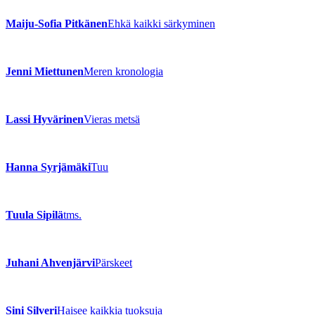
Maiju-Sofia Pitkänen
Ehkä kaikki särkyminen
Jenni Miettunen
Meren kronologia
Lassi Hyvärinen
Vieras metsä
Hanna Syrjämäki
Tuu
Tuula Sipilä
tms.
Juhani Ahvenjärvi
Pärskeet
Sini Silveri
Haisee kaikkia tuoksuja