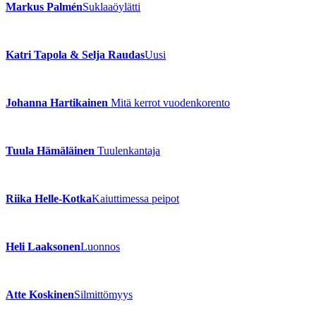
Markus Palmén
Suklaaöylätti
Katri Tapola & Selja Raudas
Uusi
Johanna Hartikainen
Mitä kerrot vuodenkorento
Tuula Hämäläinen
Tuulenkantaja
Riika Helle-Kotka
Kaiuttimessa peipot
Heli Laaksonen
Luonnos
Atte Koskinen
Silmittömyys