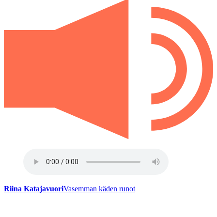
Riina Katajavuori
Vasemman käden runot