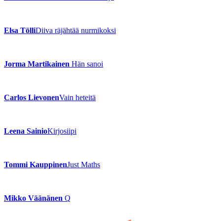
Elsa Tölli
Diiva räjähtää nurmikoksi
Jorma Martikainen
Hän sanoi
Carlos Lievonen
Vain heteitä
Leena Sainio
Kirjosiipi
Tommi Kauppinen
Just Maths
Mikko Väänänen
Q