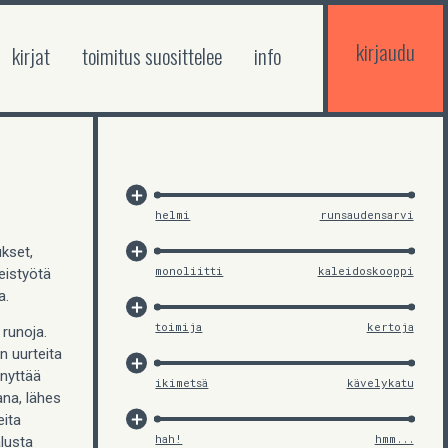
kirjaudu
kirjat
toimitus suosittelee
info
helmi
runsaudensarvi
ukset,
monoliitti
kaleidoskooppi
eistyötä
la.
toimija
kertoja
 runoja.
n uurteita
nnyttää
ikimetsä
kävelykatu
ana, lähes
eita
hah!
hmm...
alusta