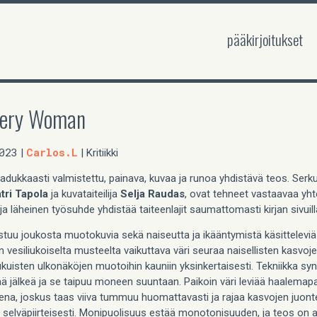
pääkirjoitukset
very Woman
023
Carlos.L
|
| Kritiikki
adukkaasti valmistettu, painava, kuvaa ja runoa yhdistävä teos. Serk
tri Tapola
ja kuvataiteilija
Selja Raudas
, ovat tehneet vastaavaa yht
ja läheinen työsuhde yhdistää taiteenlajit saumattomasti kirjan sivuil
tuu joukosta muotokuvia sekä naiseutta ja ikääntymistä käsitteleviä
 vesiliukoiselta musteelta vaikuttava väri seuraa naisellisten kasvoje
lukuisten ulkonäköjen muotoihin kauniin yksinkertaisesti. Tekniikka sy
ää jälkeä ja se taipuu moneen suuntaan. Paikoin väri leviää haalemap
na, joskus taas viiva tummuu huomattavasti ja rajaa kasvojen juont
a selväpiirteisesti. Monipuolisuus estää monotonisuuden, ja teos on 