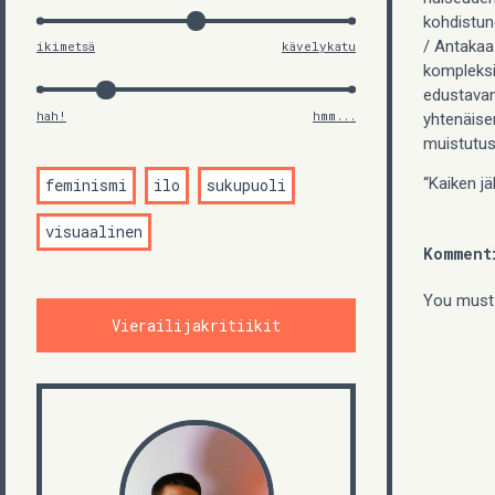
kohdistun
/ Antakaa
ikimetsä
kävelykatu
kompleksi
edustavan
hah!
hmm...
yhtenäise
muistutus 
“Kaiken jä
feminismi
ilo
sukupuoli
visuaalinen
Komment
You must
Vierailijakritiikit