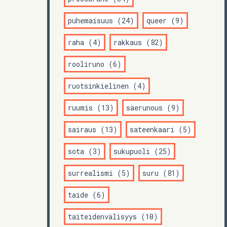
puhemaisuus (24)
queer (9)
raha (4)
rakkaus (82)
rooliruno (6)
ruotsinkielinen (4)
ruumis (13)
säerunous (9)
sairaus (13)
sateenkaari (5)
sota (3)
sukupuoli (25)
surrealismi (5)
suru (81)
taide (6)
taiteidenvälisyys (10)