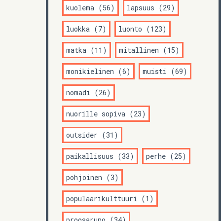
kuolema (56)
lapsuus (29)
luokka (7)
luonto (123)
matka (11)
mitallinen (15)
monikielinen (6)
muisti (69)
nomadi (26)
nuorille sopiva (23)
outsider (31)
paikallisuus (33)
perhe (25)
pohjoinen (3)
populaarikulttuuri (1)
proosaruno (34)