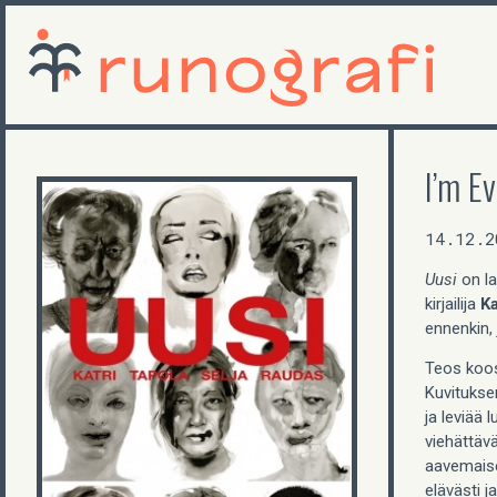
I’m E
14.12.2
Uusi
on la
kirjailija
Ka
ennenkin, 
Teos koos
Kuvituksen
ja leviää 
viehättäv
aavemaise
elävästi j