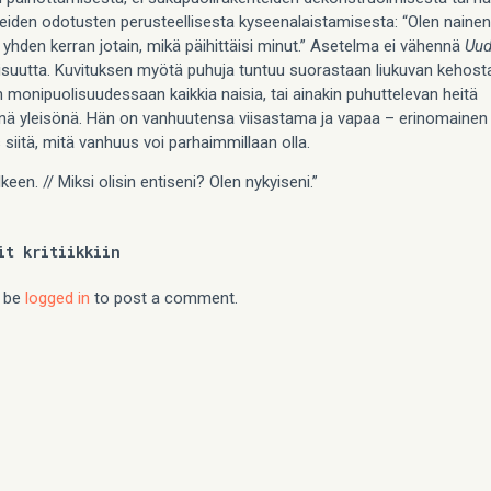
eiden odotusten perusteellisesta kyseenalaistamisesta: “Olen nainen
 yhden kerran jotain, mikä päihittäisi minut.” Asetelma ei vähennä
Uu
suutta. Kuvituksen myötä puhuja tuntuu suorastaan liukuvan kehosta
 monipuolisuudessaan kaikkia naisia, tai ainakin puhuttelevan heitä
nä yleisönä. Hän on vanhuutensa viisastama ja vapaa – erinomainen
siitä, mitä vanhuus voi parhaimmillaan olla.
lkeen. // Miksi olisin entiseni? Olen nykyiseni.”
it kritiikkiin
 be
logged in
to post a comment.