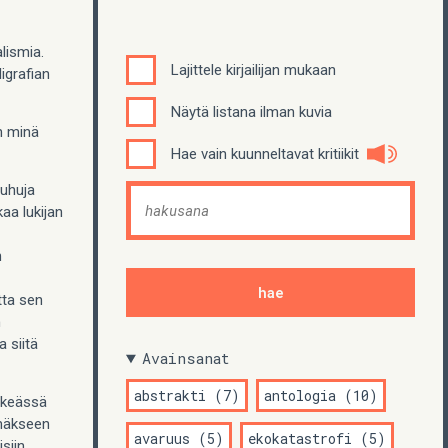
lismia.
Lajittele kirjailijan mukaan
igrafian
Näytä listana ilman kuvia
in minä
Hae vain kuunneltavat kritiikit
puhuja
aa lukijan
n
tta sen
n
 siitä
Avainsanat
abstrakti (7)
antologia (10)
elkeässä
mmäkseen
avaruus (5)
ekokatastrofi (5)
siin