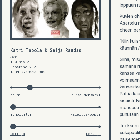
loppuun r
Kuvien oh
Asettelu m
oheen per
“Niin kuin 
käännän /
Katri Tapola & Selja Raudas
Uusi
Siinä, mis
150 sivua
samana run
Enostone 2023
ISBN 9789523990500
kanssa van
voimaannu
kauneutee
Patriarka
helmi
runsaudensarvi
sisäistety
monessa y
puhutaan
monoliitti
kaleidoskooppi
Teoksen e
sukupuoli
toimija
kertoja
naiseuden