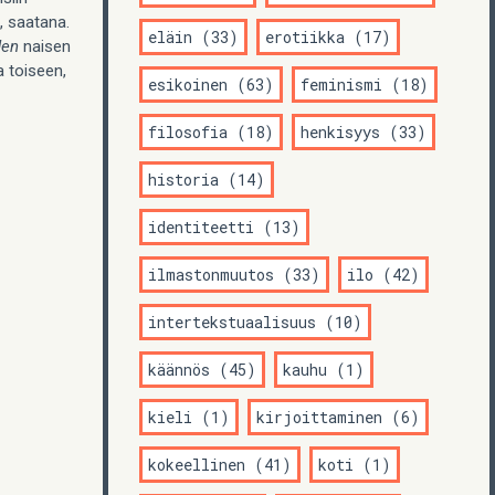
, saatana.
eläin (33)
erotiikka (17)
den
naisen
 toiseen,
esikoinen (63)
feminismi (18)
filosofia (18)
henkisyys (33)
historia (14)
identiteetti (13)
ilmastonmuutos (33)
ilo (42)
intertekstuaalisuus (10)
käännös (45)
kauhu (1)
kieli (1)
kirjoittaminen (6)
kokeellinen (41)
koti (1)