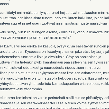
unsas.
een liitetyt enimmäkseen lyhyet runot heijastavat maalausten minima
uistuttaa idän klassisista runomuodoista, kuten haikuista, joiden kall
inteen suuret nimet usein tuottivat minimalistisia mustemaalauksia.
valo siirtyy, niin kuin auringon asema, / kuin tuuli, varjo ja ilmavirta, ni
 vastoinkäymiseni ja siirryn siirtymän myötä.”
sä kuvitus vilisee eri-ikäisiä kasvoja, pysyy kuvia säestävien runojen 
osta toiseen. Kyseessä on ikääntynyt nainen joka etsii, löytää ja jak
henemisen tuottamia iloja ja oivalluksia. Sävy on positiivinen ja
ttava, mikä tietenkin pyrkii kääntämään päälaelleen naisen fyysisee
n kohdistuvat odotukset ja nuoruudesta riippuvaisen ihmisarvon.
alinen perusoletus tuntuu nykymaailmassa ilmeisen asiattomalta, mu
istä vaikutuksista ei ole tunnetasolla helppoa vapautua. Ikäsyrjintä o
hteydessä aivan yhtä todellista kuin sukupuolten eriarvoisuus, vaikka
 huomattavasti vähemmän.
dustama feminismi on varsin perinteistä sikäli kun se pidättäytyy s
binäärissä ja sen vastakkainasetteluissa. Naisen voima syntyy eni
 painottamisesta, ei sukupuolirakenteiden dekonstruoimisesta tai nai