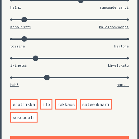
helmi
runsaudensarvi
monoliitti
kaleidoskooppi
toimija
kertoja
ikimetsä
kävelykatu
hah!
hmm...
erotiikka
ilo
rakkaus
sateenkaari
sukupuoli