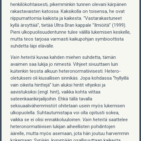
henkilökohtaisesti, pikemminkin tunnen olevani kärpänen
rakastavaisten katossa. Kaksikolla on toisensa, he ovat
riippumattomia kaikista ja kaikesta. “Vastarakastuneet
kyllä ärsyttää”, tietää Ultra Bran kappale ”Ilmiöitä” (1999).
Pieni ulkopuolisuudentunne tulee välillä lukemisen keskelle,
mutta teos tarjoaa varmasti kaikupohjan symbioottista
suhdetta läpi elävälle.
Vain heteitä
kuvaa kahden miehen suhdetta, tämän
avaimen saa lukija jo nimestä. Vihjeet sivuuttaen luin
kuitenkin teosta alkuun heteronormatiivisesti. Hetero-
oletukseni oli kiusallisen sinnikäs. Jopa kohdassa “hyllyillä
vain oikeita hinttejä” luin aluksi hintit vihjeiksi ja
aavistuksiksi (engl. hint), vaikka kohta viittaa
sateenkaarikirjailijoihin. Ehkä tällä tavalla
seksuaalivähemmistöt ohitetaan usein myös lukemisen
ulkopuolella. Suhtautumistapa voi olla opitusti sokea,
vaikka se ei olisi ennakkoluuloinen.
Vain heteitä
saattelee
heteronormatiivisen lukijan aiheellisten pohdintojen
äärelle, mutta myös asemaan, jota hän joutuu harvemmin
kokemaan: Syrjään, kysymään osallisuuttaan kaikesta