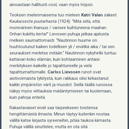
ainoastaan hallitusti cool, vaan myös höpsö.
Teoksen mielenmaisema tuo mieleen
Katri Valan
säkeet
Kaukaisesta puutarhasta
(1924): “Mitä siitä, että
monivärinen ihanuus / varisee kuihtuneena maahan.
Onhan kukittu kerta!” Lievosen puhuja jatkaa ajatusta
melkein saumattomasti: “Nautinnon huume on
huuhtoutunut kaiken todellisen yli / eivätkä aika / tai sen
seuraukset merkitse mitään.” Nautinnon nykyhetki tuntuu
kattavan koko elämän, kuin kohtaaminen antaisi
merkityksen kaikelle jo tapahtuneelle ja vielä
tapahtumattomalle.
Carlos Lievosen
runot ovat
aistivoimaista tykitystä, kuin rakkaus olisi kirkastanut
kaikki ympäristön värit ja muodot. Siellä täällä runoissa
näkyy myös viittauksia mädäntymiseen tai kuolemaan,
kuin pahoja enteitä.
Rakastavaiset eivät saa tarpeekseen toistensa
hengittämästä ilmasta. Minun täytyy kuitenkin nostaa
välillä katse kirjasta syreeneihin, pitää taukoa kiimasta.
Puhuja välillä sinuttelee, mutta en ota sitä