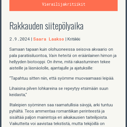
Vierailijakritiikit
Rakkauden siitepölyaika
2.9.2024
Saara Laakso
|
| Kritiikki
Samaan tapaan kuin olohuoneessa seisova akvaario on
pala paratiisiluontoa,
Vain heteitä
on eräänlainen himon ja
hellyyden biotooppi. On ihme, mitä rakastuminen tekee
aisteille ja läsnäololle, ajantajulle ja ajatuksille:
“Tapahtuu sitten niin, että syömme muovaamaasi leipää.
Lihaisina pilven lohkareina se repeytyy etsimään suun
keidasta,”
Iltaleipien syöminen saa raamatullisia sävyjä, arki tuntuu
pyhältä. Teos ammentaa romantiikan perinteestä ja
sisältää paljon mainintoja eri aikakausien taiteilijoista.
Vaikutteita voi aavistaa tekstistä, mutta tekijöillä on