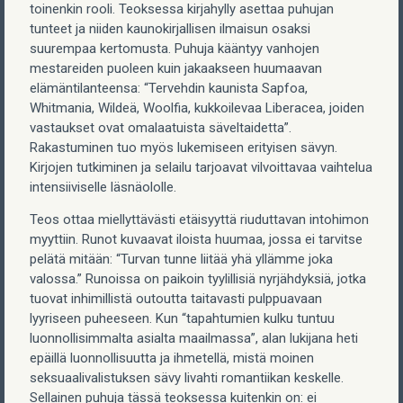
toinenkin rooli. Teoksessa kirjahylly asettaa puhujan
tunteet ja niiden kaunokirjallisen ilmaisun osaksi
suurempaa kertomusta. Puhuja kääntyy vanhojen
mestareiden puoleen kuin jakaakseen huumaavan
elämäntilanteensa: “Tervehdin kaunista Sapfoa,
Whitmania, Wildeä, Woolfia, kukkoilevaa Liberacea, joiden
vastaukset ovat omalaatuista säveltaidetta”.
Rakastuminen tuo myös lukemiseen erityisen sävyn.
Kirjojen tutkiminen ja selailu tarjoavat vilvoittavaa vaihtelua
intensiiviselle läsnäololle.
Teos ottaa miellyttävästi etäisyyttä riuduttavan intohimon
myyttiin. Runot kuvaavat iloista huumaa, jossa ei tarvitse
pelätä mitään: “Turvan tunne liitää yhä yllämme joka
valossa.” Runoissa on paikoin tyylillisiä nyrjähdyksiä, jotka
tuovat inhimillistä outoutta taitavasti pulppuavaan
lyyriseen puheeseen. Kun “tapahtumien kulku tuntuu
luonnollisimmalta asialta maailmassa”, alan lukijana heti
epäillä luonnollisuutta ja ihmetellä, mistä moinen
seksuaalivalistuksen sävy livahti romantiikan keskelle.
Sellainen puhuja tässä teoksessa kuitenkin on: ei