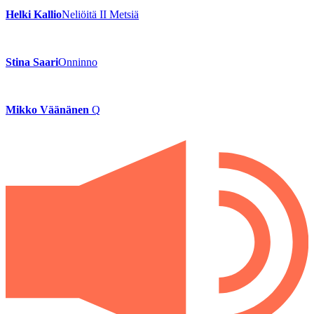
Helki Kallio
Neliöitä II Metsiä
Stina Saari
Onninno
Mikko Väänänen
Q