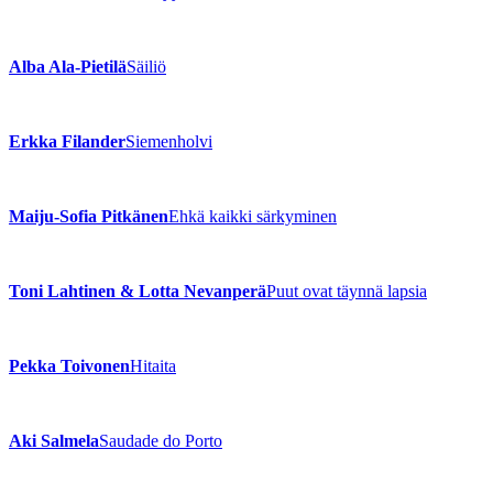
Alba Ala-Pietilä
Säiliö
Erkka Filander
Siemenholvi
Maiju-Sofia Pitkänen
Ehkä kaikki särkyminen
Toni Lahtinen & Lotta Nevanperä
Puut ovat täynnä lapsia
Pekka Toivonen
Hitaita
Aki Salmela
Saudade do Porto