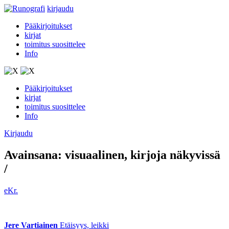
kirjaudu
Pääkirjoitukset
kirjat
toimitus suosittelee
Info
Pääkirjoitukset
kirjat
toimitus suosittelee
Info
Kirjaudu
Avainsana:
visuaalinen
, kirjoja näkyvissä
/
eKr.
Jere Vartiainen
Etäisyys, leikki