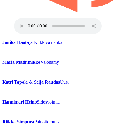
Janika Haataja
Kukkiva nahka
Maria Matinmikko
Valohämy
Katri Tapola & Selja Raudas
Uusi
Hannimari Heino
Sidosvoimia
Riikka Simpura
Painottomuus