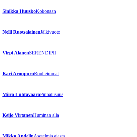
Sinikka Huusko
Kokonaan
Nelli Ruotsalainen
Jälkivuoto
Virpi Alanen
SERENDIPII
Kari Aronpuro
Rouheimmat
Miira Luhtavaara
Pinnallisuus
Keijo Virtanen
Huminan alla
Mikko Andelin
Asetelmia ajasta