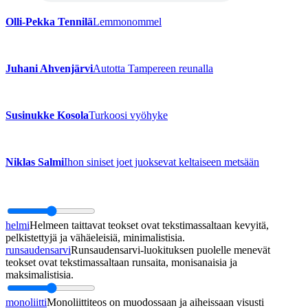
Olli-Pekka Tennilä
Lemmonommel
Juhani Ahvenjärvi
Autotta Tampereen reunalla
Susinukke Kosola
Turkoosi vyöhyke
Niklas Salmi
Ihon siniset joet juoksevat keltaiseen metsään
helmi
Helmeen taittavat teokset ovat tekstimassaltaan kevyitä,
pelkistettyjä ja vähäeleisiä, minimalistisia.
runsaudensarvi
Runsaudensarvi-luokituksen puolelle menevät
teokset ovat tekstimassaltaan runsaita, monisanaisia ja
maksimalistisia.
monoliitti
Monoliittiteos on muodossaan ja aiheissaan visusti