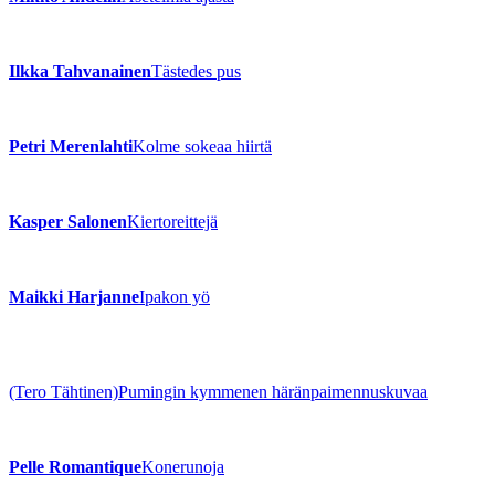
Ilkka Tahvanainen
Tästedes pus
Petri Merenlahti
Kolme sokeaa hiirtä
Kasper Salonen
Kiertoreittejä
Maikki Harjanne
Ipakon yö
(Tero Tähtinen)
Pumingin kymmenen häränpaimennuskuvaa
Pelle Romantique
Konerunoja