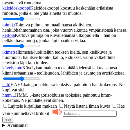
pysyttelevä runoelma.
kaleidoskooppi
Kaleidoskooppi koostuu keskenään erilaisista
runoista, joilla ei ole yhtä aihetta tai muotoa.
toimija
Toimiva puhuja on maailmansa aktiivinen,
henkilöhahmomainen osa, joka vuorovaikuttaa ympäristönsä kanssa.
kertoja
Kertova puhuja on kuvailemansa ulkopuolella – hän on
pelkkä havainnoija, jonka läpi maailma virtaa.
ikimetsä
Ikimetsä-luokitellun teoksen kieltä, sen kielikuvia ja
huomioita, hallitsee luonto; kallio, kidukset, valon välkehdintä
lehvistön läpi kun tuulee.
kävelykatu
Kävelykatumainen teos pitää kielensä ja kuvastonsa
kiinni urbaanissa - teollisuuden, lähiöiden ja asuntojen artefakteissa.
hah!
HAH!-kategorisoiduissa teoksissa painottuu hah-kokemus. Ne
kuplivat sitä.
hmm...
HMM…-kategorisoiduissa teoksissa painottuu hmm-
kokemus. Ne johdattelevat siihen.
Lajittele kirjailijan mukaan
Näytä listana ilman kuvia
Hae
vain kuunneltavat kritiikit
Avainsanat