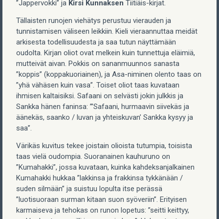
”Jappervokki” ja
Kirsi Kunnaksen
Tiitiäis-kirjat.
Tällaisten runojen viehätys perustuu vierauden ja
tunnistamisen väliseen leikkiin. Kieli vieraannuttaa meidät
arkisesta todellisuudesta ja saa tutun näyttämään
oudolta. Kirjan oliot ovat melkein kuin tunnettuja eläimiä,
mutteivät aivan. Pokkis on sananmuunnos sanasta
”koppis” (koppakuoriainen), ja Asa-niminen olento taas on
”yhä vähäsen kuin vasa”. Toiset oliot taas kuvataan
ihmisen kaltaisiksi. Safaani on selvästi jokin julkkis ja
Sankka hänen faninsa: ”’Safaani, hurmaavin siivekäs ja
äänekäs, saanko / luvan ja yhteiskuvan’ Sankka kysyy ja
saa”.
Värikäs kuvitus tekee joistain olioista tutumpia, toisista
taas vielä oudompia. Suoranainen kauhuruno on
”Kumahakki”, jossa kuvataan, kuinka kahdeksanjalkainen
Kumahakki hukkaa ”lakkinsa ja frakkinsa tykkänään /
suden silmään” ja suistuu lopulta itse perässä
”luotisuoraan surman kitaan suon syöveriin”. Erityisen
karmaiseva ja tehokas on runon lopetus: ”seitti keittyy,