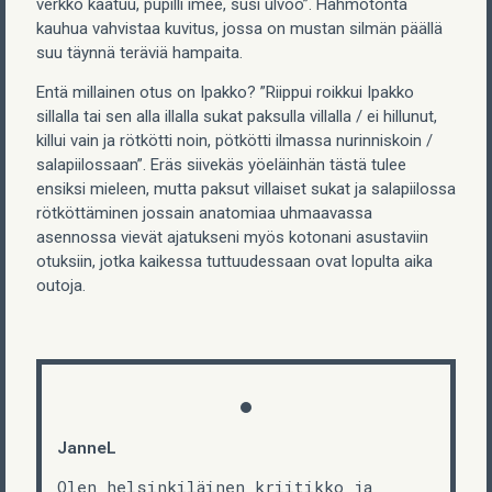
verkko kaatuu, pupilli imee, susi ulvoo”. Hahmotonta
kauhua vahvistaa kuvitus, jossa on mustan silmän päällä
suu täynnä teräviä hampaita.
Entä millainen otus on Ipakko? ”Riippui roikkui Ipakko
sillalla tai sen alla illalla sukat paksulla villalla / ei hillunut,
killui vain ja rötkötti noin, pötkötti ilmassa nurinniskoin /
salapiilossaan”. Eräs siivekäs yöeläinhän tästä tulee
ensiksi mieleen, mutta paksut villaiset sukat ja salapiilossa
rötköttäminen jossain anatomiaa uhmaavassa
asennossa vievät ajatukseni myös kotonani asustaviin
otuksiin, jotka kaikessa tuttuudessaan ovat lopulta aika
outoja.
JanneL
Olen helsinkiläinen kriitikko ja