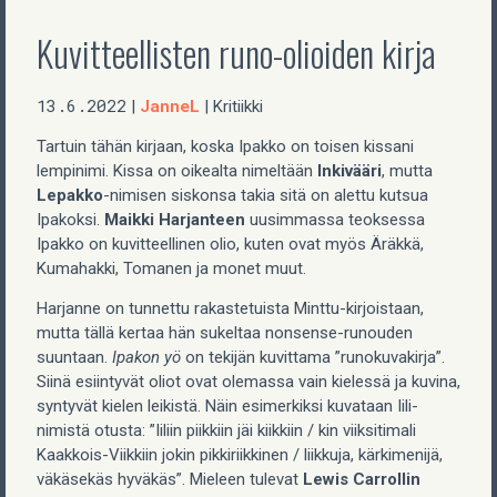
Kuvitteellisten runo-olioiden kirja
13.6.2022
JanneL
|
| Kritiikki
Tartuin tähän kirjaan, koska Ipakko on toisen kissani
lempinimi. Kissa on oikealta nimeltään
Inkivääri
, mutta
Lepakko
-nimisen siskonsa takia sitä on alettu kutsua
Ipakoksi.
Maikki Harjanteen
uusimmassa teoksessa
Ipakko on kuvitteellinen olio, kuten ovat myös Äräkkä,
Kumahakki, Tomanen ja monet muut.
Harjanne on tunnettu rakastetuista Minttu-kirjoistaan,
mutta tällä kertaa hän sukeltaa nonsense-runouden
suuntaan.
Ipakon yö
on tekijän kuvittama ”runokuvakirja”.
Siinä esiintyvät oliot ovat olemassa vain kielessä ja kuvina,
syntyvät kielen leikistä. Näin esimerkiksi kuvataan Iili-
nimistä otusta: ”Iiliin piikkiin jäi kiikkiin / kin viiksitimali
Kaakkois-Viikkiin jokin pikkiriikkinen / liikkuja, kärkimenijä,
väkäsekäs hyväkäs”. Mieleen tulevat
Lewis Carrollin