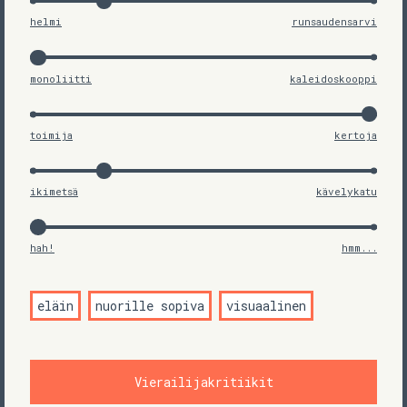
helmi
runsaudensarvi
monoliitti
kaleidoskooppi
toimija
kertoja
ikimetsä
kävelykatu
hah!
hmm...
eläin
nuorille sopiva
visuaalinen
Vierailijakritiikit