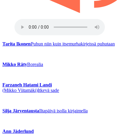
Tarita Ikonen
Puhun niin kuin itsemurhakirjeissä puhutaan
Mikko Räty
Borealia
Farzaneh Hatami Landi
(Mikko Viitamäki)
Itkevä sade
Silja Järventausta
Iltapäivä isolla kirjaimella
Ann Jäderlund