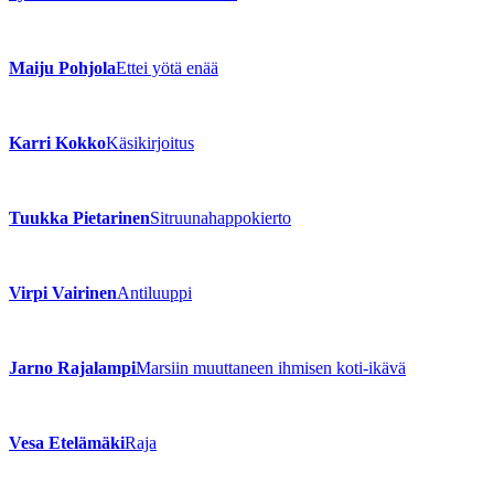
Maiju Pohjola
Ettei yötä enää
Karri Kokko
Käsikirjoitus
Tuukka Pietarinen
Sitruunahappokierto
Virpi Vairinen
Antiluuppi
Jarno Rajalampi
Marsiin muuttaneen ihmisen koti-ikävä
Vesa Etelämäki
Raja