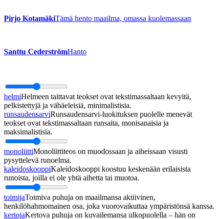
Pirjo Kotamäki
Tämä hento maailma, omassa kuolemassaan
Santtu Cederström
Hanto
helmi
Helmeen taittavat teokset ovat tekstimassaltaan kevyitä,
pelkistettyjä ja vähäeleisiä, minimalistisia.
runsaudensarvi
Runsaudensarvi-luokituksen puolelle menevät
teokset ovat tekstimassaltaan runsaita, monisanaisia ja
maksimalistisia.
monoliitti
Monoliittiteos on muodossaan ja aiheissaan visusti
pysyttelevä runoelma.
kaleidoskooppi
Kaleidoskooppi koostuu keskenään erilaisista
runoista, joilla ei ole yhtä aihetta tai muotoa.
toimija
Toimiva puhuja on maailmansa aktiivinen,
henkilöhahmomainen osa, joka vuorovaikuttaa ympäristönsä kanssa.
kertoja
Kertova puhuja on kuvailemansa ulkopuolella – hän on