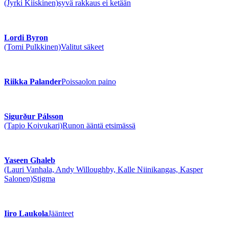
(Jyrki Kiiskinen)
syvä rakkaus ei ketään
Lordi Byron
(Tomi Pulkkinen)
Valitut säkeet
Riikka Palander
Poissaolon paino
Sigurður Pálsson
(Tapio Koivukari)
Runon ääntä etsimässä
Yaseen Ghaleb
(Lauri Vanhala, Andy Willoughby, Kalle Niinikangas, Kasper
Salonen)
Stigma
Iiro Laukola
Jäänteet