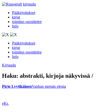
kirjaudu
Pääkirjoitukset
kirjat
toimitus suosittelee
Info
Pääkirjoitukset
kirjat
toimitus suosittelee
Info
Kirjaudu
Haku:
abstrakti
, kirjoja näkyvissä
/
Pirjo Lyytikäinen
Vanhan metsän elegia
eKr.