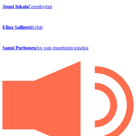
Jouni Inkala
Geenihymni
Elina Sallinen
Kehät
Sanni Purhonen
Jos vain muuttuisin toiseksi