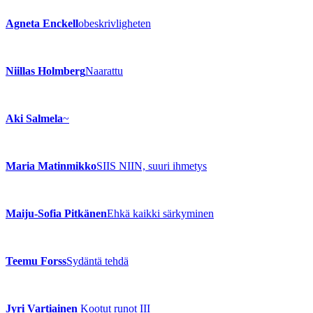
Agneta Enckell
obeskrivligheten
Niillas Holmberg
Naarattu
Aki Salmela
~
Maria Matinmikko
SIIS NIIN, suuri ihmetys
Maiju-Sofia Pitkänen
Ehkä kaikki särkyminen
Teemu Forss
Sydäntä tehdä
Jyri Vartiainen
Kootut runot III