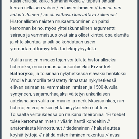
kaikki erilaisia kaikki samanarvoisia // tapasit sinäkin
kerran sellaisen vähän / erilaisen ihmisen //
hän oli niin
aidosti iloinen
/
se oli valtavan kasvattava kokemus
”.
Historiallisten naisten mukaantuominen on paitsi
kerronnan keino, myös yhteiskunnallinen argumentti:
sairaus ja vammaisuus ovat aina olleet kiinteä osa elämää
ja yhteiskuntaa, ja silti se kohdataan usein
ymmärtämättömyydellä tai tekopyhyydellä.
Välillä runojen minäkertojan voi tulkita historialliseksi
hahmoksi, muun muassa unkarilaiseksi
Erzsébet
Bathoryksi
, ja toisinaan nykyhetkessä eläväksi henkilöksi.
Vinolla huumorilla terästetty rinnastus nykyhetkessä
elävän sairaan tai vammaisen ihmisen ja 1500-luvulla
syntyneen, sarjamurhaajaksi väitetyn unkarilaisen
aatelisnaisen välillä on mainio ja merkityksissä rikas, niin
hahmojen erojen kuin yhtäläisyyksienkin suhteen.
Toisaalta vertauksessa on mukana itseironiaa: ”Erzsébet
tulee kertomaan miten / väärin häntä kohdeltiin //
anatomiasta kiinnostunut / tiedenainen / halusi auttaa
köyhiä tyttöjä // nähdä miten ihminen rakentuu // avasi