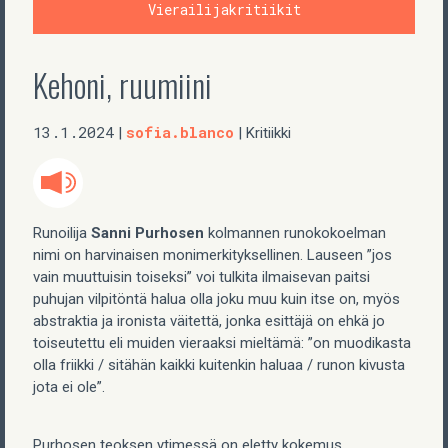
Vierailijakritiikit
Kehoni, ruumiini
13.1.2024
sofia.blanco
|
| Kritiikki
Runoilija
Sanni Purhosen
kolmannen runokokoelman
nimi on harvinaisen monimerkityksellinen. Lauseen ”jos
vain muuttuisin toiseksi” voi tulkita ilmaisevan paitsi
puhujan vilpitöntä halua olla joku muu kuin itse on, myös
abstraktia ja ironista väitettä, jonka esittäjä on ehkä jo
toiseutettu eli muiden vieraaksi mieltämä: ”on muodikasta
olla friikki / sitähän kaikki kuitenkin haluaa / runon kivusta
jota ei ole”.
Purhosen teoksen ytimessä on eletty kokemus