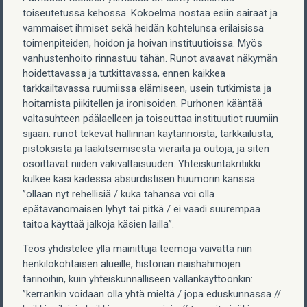
toiseutetussa kehossa. Kokoelma nostaa esiin sairaat ja
vammaiset ihmiset sekä heidän kohtelunsa erilaisissa
toimenpiteiden, hoidon ja hoivan instituutioissa. Myös
vanhustenhoito rinnastuu tähän. Runot avaavat näkymän
hoidettavassa ja tutkittavassa, ennen kaikkea
tarkkailtavassa ruumiissa elämiseen, usein tutkimista ja
hoitamista piikitellen ja ironisoiden. Purhonen kääntää
valtasuhteen päälaelleen ja toiseuttaa instituutiot ruumiin
sijaan: runot tekevät hallinnan käytännöistä, tarkkailusta,
pistoksista ja lääkitsemisestä vieraita ja outoja, ja siten
osoittavat niiden väkivaltaisuuden. Yhteiskuntakritiikki
kulkee käsi kädessä absurdistisen huumorin kanssa:
”ollaan nyt rehellisiä / kuka tahansa voi olla
epätavanomaisen lyhyt tai pitkä / ei vaadi suurempaa
taitoa käyttää jalkoja käsien lailla”.
Teos yhdistelee yllä mainittuja teemoja vaivatta niin
henkilökohtaisen alueille, historian naishahmojen
tarinoihin, kuin yhteiskunnalliseen vallankäyttöönkin:
”kerrankin voidaan olla yhtä mieltä / jopa eduskunnassa //