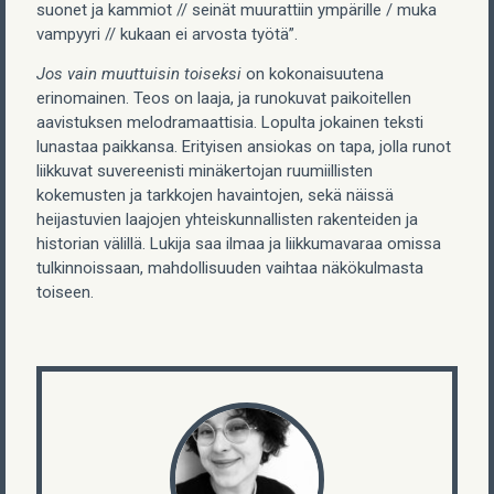
suonet ja kammiot // seinät muurattiin ympärille / muka
vampyyri // kukaan ei arvosta työtä”.
Jos vain muuttuisin toiseksi
on kokonaisuutena
erinomainen. Teos on laaja, ja runokuvat paikoitellen
aavistuksen melodramaattisia. Lopulta jokainen teksti
lunastaa paikkansa. Erityisen ansiokas on tapa, jolla runot
liikkuvat suvereenisti minäkertojan ruumiillisten
kokemusten ja tarkkojen havaintojen, sekä näissä
heijastuvien laajojen yhteiskunnallisten rakenteiden ja
historian välillä. Lukija saa ilmaa ja liikkumavaraa omissa
tulkinnoissaan, mahdollisuuden vaihtaa näkökulmasta
toiseen.