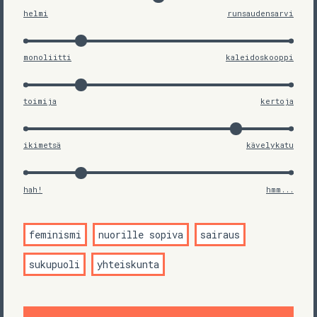
helmi
runsaudensarvi
monoliitti
kaleidoskooppi
toimija
kertoja
ikimetsä
kävelykatu
hah!
hmm...
feminismi
nuorille sopiva
sairaus
sukupuoli
yhteiskunta