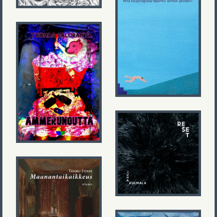
Kalle Talonen
Mitä
kaupungissa
tapahtui
lähtösi
jälkeen?
Tuomas
Saloranta
Ammerunoutta
Juha Kulmala
RESET
Teemu Forss
Maanantaikaikkeus