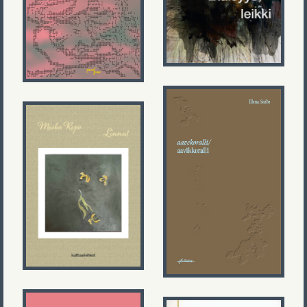
Elena Sulin
Miska Repo
aavekoralli /
Linnut
aavikkoralli