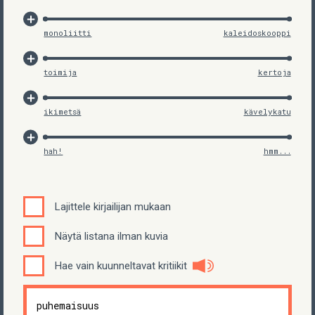
monoliitti
kaleidoskooppi
toimija
kertoja
ikimetsä
kävelykatu
hah!
hmm...
Lajittele kirjailijan mukaan
Näytä listana ilman kuvia
Hae vain kuunneltavat kritiikit