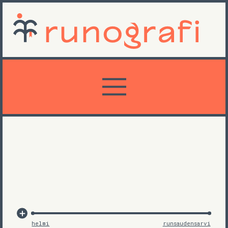
helmi
runsaudensarvi