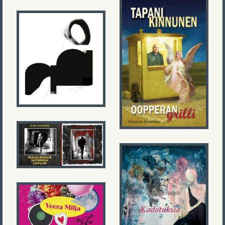
Stina Saari
Tapani Kinnunen
Onninno
Oopperan grilli
Antti Eskelinen
/ Ilari
Soidinsuo
Palavan
kuumailmapallon
pakkolasku /
Maailmalle
sateessa laulan
Susanna Poikela
Kadotuksia