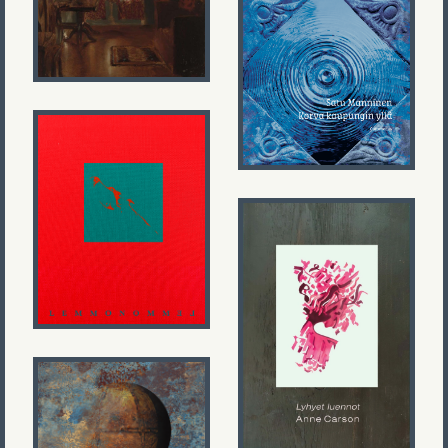
Satu Manninen
Korva kaupungin
yllä
Olli-Pekka
Tennilä
Lemmonommel
Anne Carson
(Aki Salmela)
Lyhyet luennot