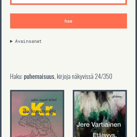
Avainsanat
Haku:
puhemaisuus
, kirjoja näkyvissä
24
/
350
Jere Vartiainen
Etäisyys,
eKr.
leikki