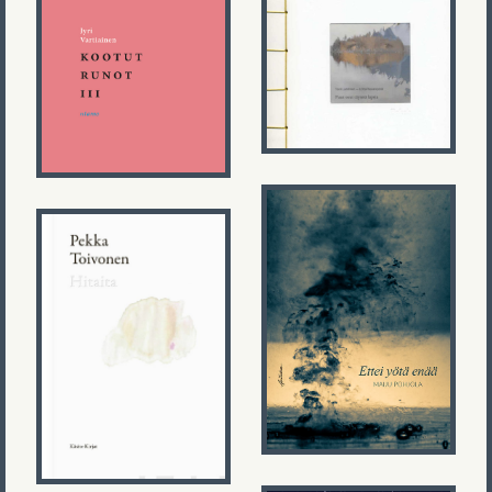
Toni Lahtinen &
Jyri Vartiainen
Lotta Nevanperä
Kootut runot
Puut ovat
III
täynnä lapsia
Maiju Pohjola
Ettei yötä enää
Pekka Toivonen
Hitaita