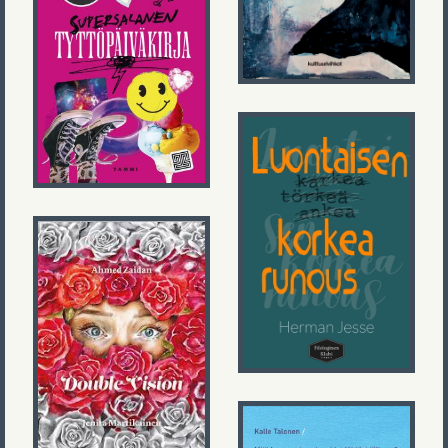
Veera Milja
Supersalanen
tyttöpäiväkirja
Herman Jesse
Luontaisen
korkea runous
Ahmed Zaidan
Double Vision