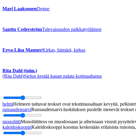
Mari Laaksonen
Degne
Santtu Cederström
Tulevaisuuden palkkatyöläinen
Eeva-Liisa Manner
Kirkas, hämärä, kirkas
Rita Dahl (toim.)
(Rita Dahl)
Sielun kestää kauan palata kotimaahansa
helmi
Helmeen taittavat teokset ovat tekstimassaltaan kevyitä, pelkistett
runsaudensarvi
Runsaudensarvi-luokituksen puolelle menevät teokset ov
monoliitti
Monoliittiteos on muodossaan ja aiheissaan visusti pysyttel
kaleidoskooppi
Kaleidoskooppi koostuu keskenään erilaisista runoista, j