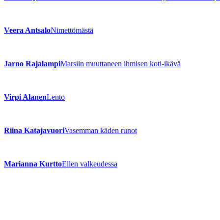
Veera Antsalo
Nimettömästä
Jarno Rajalampi
Marsiin muuttaneen ihmisen koti-ikävä
Virpi Alanen
Lento
Riina Katajavuori
Vasemman käden runot
Marianna Kurtto
Ellen valkeudessa