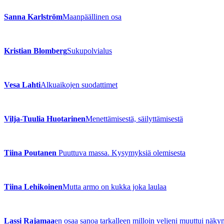
Sanna Karlström
Maanpäällinen osa
Kristian Blomberg
Sukupolvialus
Vesa Lahti
Alkuaikojen suodattimet
Vilja-Tuulia Huotarinen
Menettämisestä, säilyttämisestä
Tiina Poutanen
Puuttuva massa. Kysymyksiä olemisesta
Tiina Lehikoinen
Mutta armo on kukka joka laulaa
Lassi Rajamaa
en osaa sanoa tarkalleen milloin veljeni muuttui näk