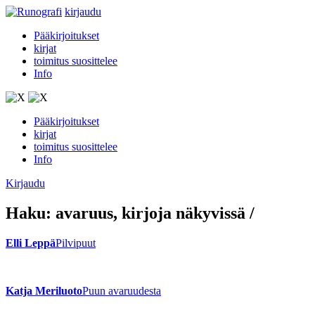
kirjaudu
Pääkirjoitukset
kirjat
toimitus suosittelee
Info
Pääkirjoitukset
kirjat
toimitus suosittelee
Info
Kirjaudu
Haku:
avaruus
, kirjoja näkyvissä
/
Elli Leppä
Pilvipuut
Katja Meriluoto
Puun avaruudesta