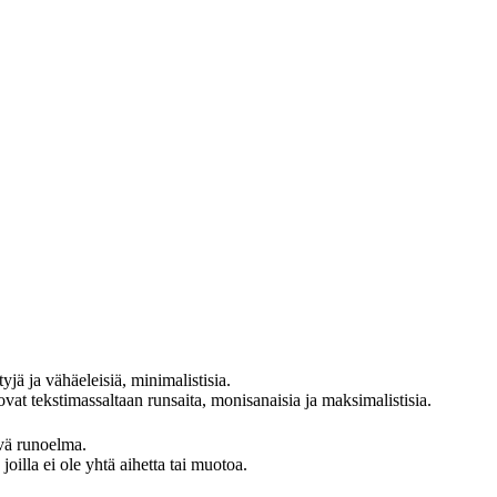
yjä ja vähäeleisiä, minimalistisia.
at tekstimassaltaan runsaita, monisanaisia ja maksimalistisia.
evä runoelma.
oilla ei ole yhtä aihetta tai muotoa.