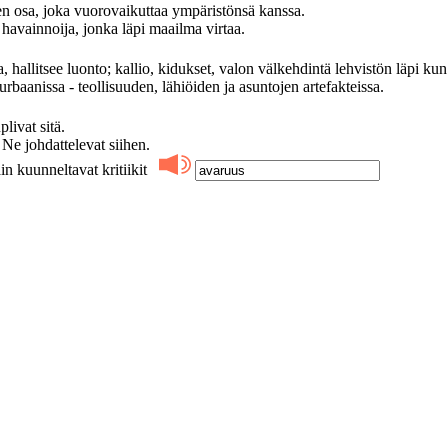
 osa, joka vuorovaikuttaa ympäristönsä kanssa.
avainnoija, jonka läpi maailma virtaa.
, hallitsee luonto; kallio, kidukset, valon välkehdintä lehvistön läpi kun
rbaanissa - teollisuuden, lähiöiden ja asuntojen artefakteissa.
ivat sitä.
 johdattelevat siihen.
in kuunneltavat kritiikit