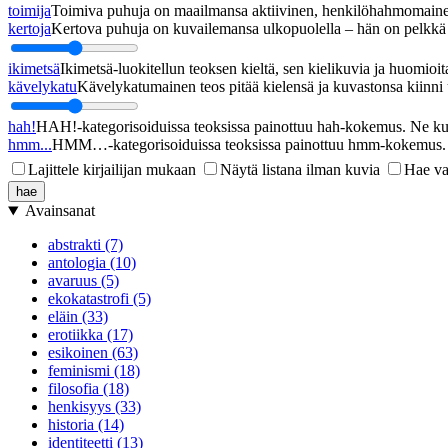
toimija
Toimiva puhuja on maailmansa aktiivinen, henkilöhahmomainen
kertoja
Kertova puhuja on kuvailemansa ulkopuolella – hän on pelkkä h
ikimetsä
Ikimetsä-luokitellun teoksen kieltä, sen kielikuvia ja huomioita
kävelykatu
Kävelykatumainen teos pitää kielensä ja kuvastonsa kiinni u
hah!
HAH!-kategorisoiduissa teoksissa painottuu hah-kokemus. Ne kupl
hmm...
HMM…-kategorisoiduissa teoksissa painottuu hmm-kokemus. Ne
Lajittele kirjailijan mukaan
Näytä listana ilman kuvia
Hae va
Avainsanat
abstrakti (7)
antologia (10)
avaruus (5)
ekokatastrofi (5)
eläin (33)
erotiikka (17)
esikoinen (63)
feminismi (18)
filosofia (18)
henkisyys (33)
historia (14)
identiteetti (13)