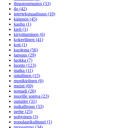
ilmastonmuutos (33)
ilo (42)
intertekstuaalisuus (10)
käännös (45)
kauhu (1)
kieli (1)
kirjoittaminen (6)
kokeellinen (41)
koti (1)
kuolema (56)
lapsuus (29)
luokka (7)
luonto (123)
matka (11)
mitallinen (15)
monikielinen (6)
muisti (69)
nomadi (26)
nuorille sopiva (23)
outsider (31)
paikallisuus (33)
perhe (25)
pohjoinen (3)
populaarikulttuuri (1)
proosaruno (34)