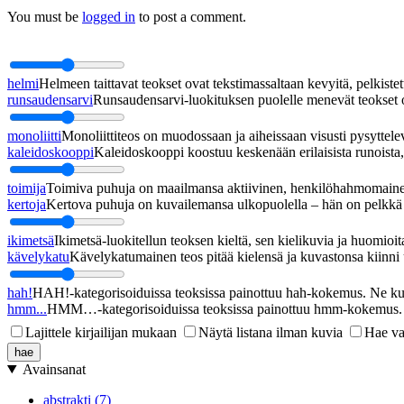
You must be
logged in
to post a comment.
helmi
Helmeen taittavat teokset ovat tekstimassaltaan kevyitä, pelkistett
runsaudensarvi
Runsaudensarvi-luokituksen puolelle menevät teokset ov
monoliitti
Monoliittiteos on muodossaan ja aiheissaan visusti pysyttel
kaleidoskooppi
Kaleidoskooppi koostuu keskenään erilaisista runoista, j
toimija
Toimiva puhuja on maailmansa aktiivinen, henkilöhahmomainen
kertoja
Kertova puhuja on kuvailemansa ulkopuolella – hän on pelkkä h
ikimetsä
Ikimetsä-luokitellun teoksen kieltä, sen kielikuvia ja huomioita
kävelykatu
Kävelykatumainen teos pitää kielensä ja kuvastonsa kiinni u
hah!
HAH!-kategorisoiduissa teoksissa painottuu hah-kokemus. Ne kupl
hmm...
HMM…-kategorisoiduissa teoksissa painottuu hmm-kokemus. Ne
Lajittele kirjailijan mukaan
Näytä listana ilman kuvia
Hae va
Avainsanat
abstrakti (7)