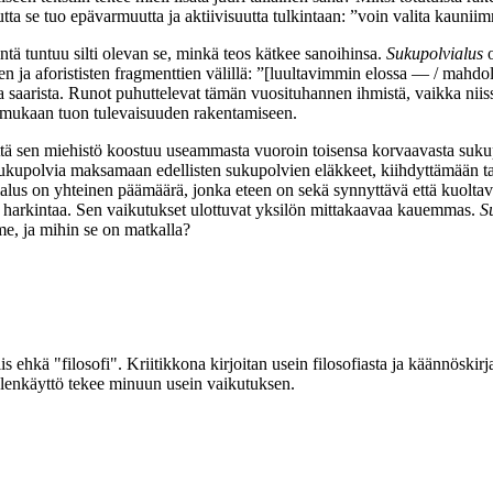
a se tuo epävarmuutta ja aktiivisuutta tulkintaan: ”voin valita kauniim
eintä tuntuu silti olevan se, minkä teos kätkee sanoihinsa.
Sukupolvialus
o
ien ja aforististen fragmenttien välillä: ”[luultavimmin elossa — / mahd
a saarista. Runot puhuttelevat tämän vuosituhannen ihmistä, vaikka niiss
aa mukaan tuon tulevaisuuden rakentamiseen.
ttä sen miehistö koostuu useammasta vuoroin toisensa korvaavasta suku
a sukupolvia maksamaan edellisten sukupolvien eläkkeet, kiihdyttämään 
alus on yhteinen päämäärä, jonka eteen on sekä synnyttävä että kuoltav
a harkintaa. Sen vaikutukset ulottuvat yksilön mittakaavaa kauemmas.
S
e, ja mihin se on matkalla?
 ehkä "filosofi". Kriitikkona kirjoitan usein filosofiasta ja käännöskirjal
elenkäyttö tekee minuun usein vaikutuksen.