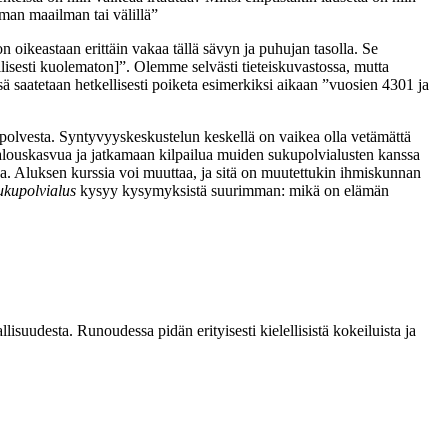
man maailman tai välillä”
n oikeastaan erittäin vakaa tällä sävyn ja puhujan tasolla. Se
ollisesti kuolematon]”. Olemme selvästi tieteiskuvastossa, mutta
ä saatetaan hetkellisesti poiketa esimerkiksi aikaan ”vuosien 4301 ja
polvesta. Syntyvyyskeskustelun keskellä on vaikea olla vetämättä
talouskasvua ja jatkamaan kilpailua muiden sukupolvialusten kanssa
a. Aluksen kurssia voi muuttaa, ja sitä on muutettukin ihmiskunnan
ukupolvialus
kysyy kysymyksistä suurimman: mikä on elämän
lisuudesta. Runoudessa pidän erityisesti kielellisistä kokeiluista ja