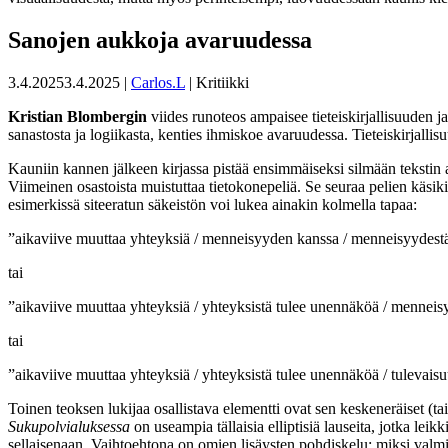
Sanojen aukkoja avaruudessa
3.4.2025
3.4.2025
|
Carlos.L
| Kritiikki
Kristian Blombergin
viides runoteos ampaisee tieteiskirjallisuuden 
sanastosta ja logiikasta, kenties ihmiskoe avaruudessa. Tieteiskirjalli
Kauniin kannen jälkeen kirjassa pistää ensimmäiseksi silmään tekstin as
Viimeinen osastoista muistuttaa tietokonepeliä. Se seuraa pelien käsikirj
esimerkissä siteeratun säkeistön voi lukea ainakin kolmella tapaa:
”aikaviive muuttaa yhteyksiä / menneisyyden kanssa / menneisyydest
tai
”aikaviive muuttaa yhteyksiä / yhteyksistä tulee unennäköä / mennei
tai
”aikaviive muuttaa yhteyksiä / yhteyksistä tulee unennäköä / tulevai
Toinen teoksen lukijaa osallistava elementti ovat sen keskeneräiset (t
Sukupolvialuksessa
on useampia tällaisia elliptisiä lauseita, jotka lei
sellaisenaan. Vaihtoehtona on omien lisäysten pohdiskelu: miksi valmiise