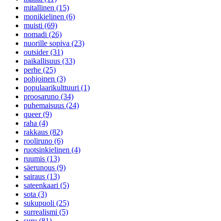
mitallinen (15)
monikielinen (6)
muisti (69)
nomadi (26)
nuorille sopiva (23)
outsider (31)
paikallisuus (33)
perhe (25)
pohjoinen (3)
populaarikulttuuri (1)
proosaruno (34)
puhemaisuus (24)
queer (9)
raha (4)
rakkaus (82)
rooliruno (6)
ruotsinkielinen (4)
ruumis (13)
säerunous (9)
sairaus (13)
sateenkaari (5)
sota (3)
sukupuoli (25)
surrealismi (5)
suru (81)