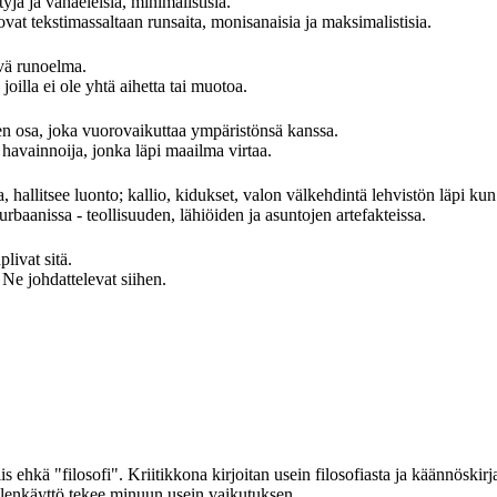
yjä ja vähäeleisiä, minimalistisia.
at tekstimassaltaan runsaita, monisanaisia ja maksimalistisia.
evä runoelma.
oilla ei ole yhtä aihetta tai muotoa.
 osa, joka vuorovaikuttaa ympäristönsä kanssa.
avainnoija, jonka läpi maailma virtaa.
, hallitsee luonto; kallio, kidukset, valon välkehdintä lehvistön läpi kun
rbaanissa - teollisuuden, lähiöiden ja asuntojen artefakteissa.
ivat sitä.
 johdattelevat siihen.
 ehkä "filosofi". Kriitikkona kirjoitan usein filosofiasta ja käännöskirjal
elenkäyttö tekee minuun usein vaikutuksen.