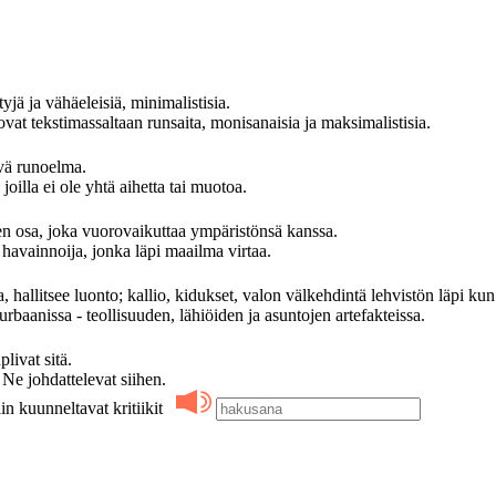
yjä ja vähäeleisiä, minimalistisia.
at tekstimassaltaan runsaita, monisanaisia ja maksimalistisia.
evä runoelma.
oilla ei ole yhtä aihetta tai muotoa.
 osa, joka vuorovaikuttaa ympäristönsä kanssa.
avainnoija, jonka läpi maailma virtaa.
, hallitsee luonto; kallio, kidukset, valon välkehdintä lehvistön läpi kun
rbaanissa - teollisuuden, lähiöiden ja asuntojen artefakteissa.
ivat sitä.
 johdattelevat siihen.
in kuunneltavat kritiikit