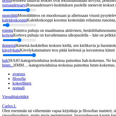
helmi
Helmeen taittavat teokset ovat tekstimassaltaan kevyitä, pelkistett
runsaudensarvi
Runsaudensarvi-luokituksen puolelle menevät teokset ov
monoliitti
Monoliittiteos on muodossaan ja aiheissaan visusti pysyttel
kaleidoskooppi
Kaleidoskooppi koostuu keskenään erilaisista runoista, j
toimija
Toimiva puhuja on maailmansa aktiivinen, henkilöhahmomainen
kertoja
Kertova puhuja on kuvailemansa ulkopuolella – hän on pelkkä h
ikimetsä
Ikimetsä-luokitellun teoksen kieltä, sen kielikuvia ja huomioita
kävelykatu
Kävelykatumainen teos pitää kielensä ja kuvastonsa kiinni u
hah!
HAH!-kategorisoiduissa teoksissa painottuu hah-kokemus. Ne kupl
hmm...
HMM…-kategorisoiduissa teoksissa painottuu hmm-kokemus. Ne
avaruus
filosofia
kokeellinen
nomadi
Vierailijakritiikit
Carlos.L
Olen enemmän tai vähemmän vapaa kirjoittaja ja filosofian maisteri, siis
visuaalisuudesta, mutta myös perinteisempi, luovuudessaan kaunis ki