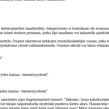
ja tietokonepelien maailmoihin.
Sukupolvialus
ei kuitenkaan ole avaruuss
suus toimii teoksen prismana, jonka läpi maailmaa voi tarkastella ajanko
ettelu. Osastot rakentuvat tarkkojen muotoilusääntöjen varaan, jotka tuke
oituksissa yleistä valintarakennetta. Osaston säkeitä voi lukea erilaisina
ä”
syyden kanssa / menneisyydestä”
suuden kanssa / menneisyydestä”
ai sanoisinko jopa fragmentaariset) lauseet: ”Jatkumo / jossa kaksikymm
kkivät lukijan taipumuksella täydentää puuttuva kielen aines. Haastavinta s
en tekstiin tekee mieli lisätä juuri tällainen sana? Miksi totutuista raken