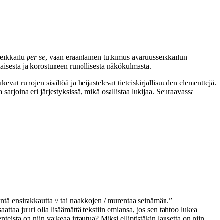
eikkailu
per se
, vaan eräänlainen tutkimus avaruusseikkailun
htaisesta ja korostuneen runollisesta näkökulmasta.
vat runojen sisältöä ja heijastelevat tieteiskirjallisuuden elementtejä.
 sarjoina eri järjestyksissä, mikä osallistaa lukijaa. Seuraavassa
entä ensirakkautta // tai naakkojen / murentaa seinämän.”
aattaa juuri olla lisäämättä tekstiin omiansa, jos sen tahtoo lukea
teista on niin vaikeaa irtautua? Miksi elliptistäkin lausetta on niin