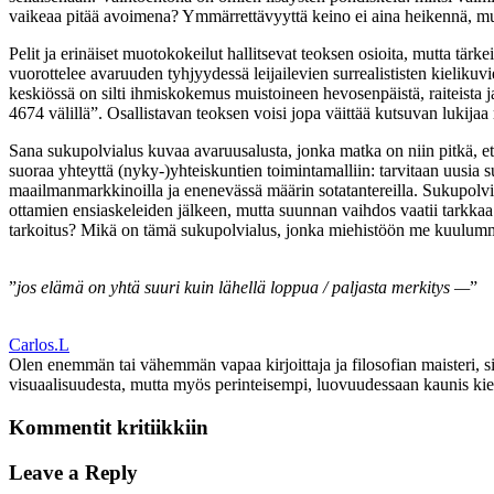
vaikeaa pitää avoimena? Ymmärrettävyyttä keino ei aina heikennä, mutt
Pelit ja erinäiset muotokokeilut hallitsevat teoksen osioita, mutta tärk
vuorottelee avaruuden tyhjyydessä leijailevien surrealististen kielikuv
keskiössä on silti ihmiskokemus muistoineen hevosenpäistä, raiteista j
4674 välillä”. Osallistavan teoksen voisi jopa väittää kutsuvan lukij
Sana sukupolvialus kuvaa avaruusalusta, jonka matka on niin pitkä, e
suoraa yhteyttä (nyky-)yhteiskuntien toimintamalliin: tarvitaan uusi
maailmanmarkkinoilla ja enenevässä määrin sotatantereilla. Sukupolvi
ottamien ensiaskeleiden jälkeen, mutta suunnan vaihdos vaatii tarkka
tarkoitus? Mikä on tämä sukupolvialus, jonka miehistöön me kuulumm
”
jos elämä on yhtä suuri kuin lähellä loppua / paljasta merkitys —
”
Carlos.L
Olen enemmän tai vähemmän vapaa kirjoittaja ja filosofian maisteri, siis
visuaalisuudesta, mutta myös perinteisempi, luovuudessaan kaunis ki
Kommentit kritiikkiin
Leave a Reply