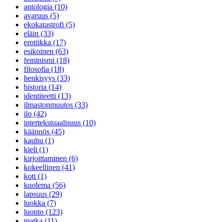
antologia (10)
avaruus (5)
ekokatastrofi (5)
eläin (33)
erotiikka (17)
esikoinen (63)
feminismi (18)
filosofia (18)
henkisyys (33)
historia (14)
identiteetti (13)
ilmastonmuutos (33)
ilo (42)
intertekstuaalisuus (10)
käännös (45)
kauhu (1)
kieli (1)
kirjoittaminen (6)
kokeellinen (41)
koti (1)
kuolema (56)
lapsuus (29)
luokka (7)
luonto (123)
matka (11)