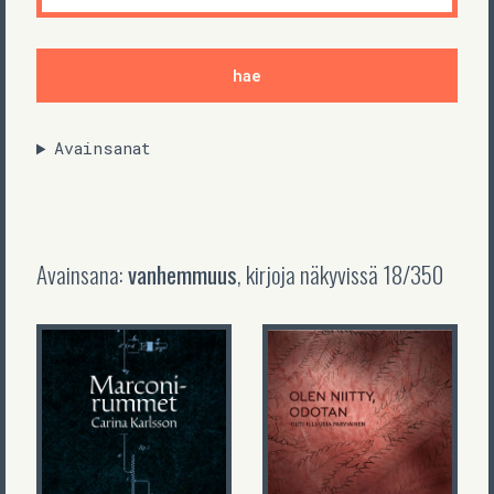
Avainsanat
Avainsana:
vanhemmuus
, kirjoja näkyvissä
18
/
350
Outi-Illuusia
Parviainen
Olen niitty,
Carina Karlsson
odotan
Marconirummet