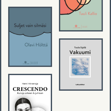
Unohtanut en
ole
Olavi Hölttä
Suljet vain
silmäsi
Tuula Sipilä
Vakuumi
Henri Hirvenoja
Crescendo