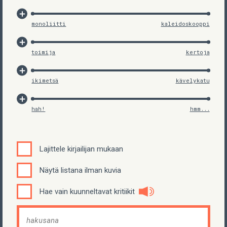
monoliitti
kaleidoskooppi
toimija
kertoja
ikimetsä
kävelykatu
hah!
hmm...
Lajittele kirjailijan mukaan
Näytä listana ilman kuvia
Hae vain kuunneltavat kritiikit