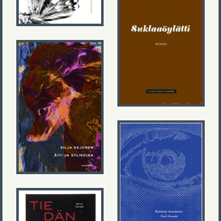
Markus Palmén
Suklaaöylätti
Silja Kejonen
Äiti ja
sylikoira
Pauli Hautala
Katseen
maanosat