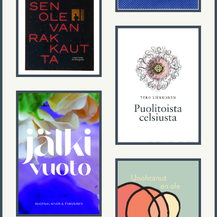
Harri Hertell
Tiedän sen
olevan
rakkautta
Tero Liukkonen
Puolitoista
celsiusta
Nelli
Ruotsalainen
Jälkivuoto
Tuuli Kallio