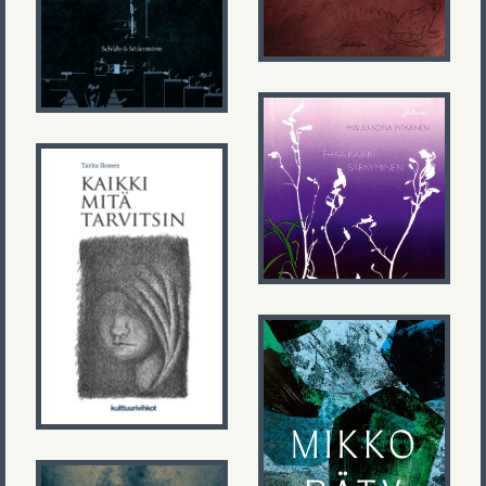
Maiju-Sofia
Pitkänen
Ehkä kaikki
särkyminen
Tarita Ikonen
Kaikki mitä
tarvitsin
Mikko Räty
Erehtymättömyydestä