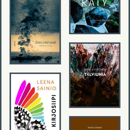
Maiju Pohjola
Ettei yötä enää
Sirpa Kyyrönen
Talviunia
Leena Sainio
Kirjosiipi