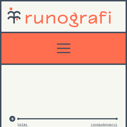
helmi
runsaudensarvi