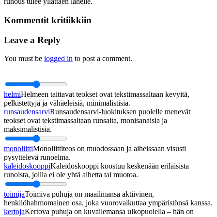
runous tulee yllättäen lähelle.
Kommentit kritiikkiin
Leave a Reply
You must be
logged in
to post a comment.
helmi
Helmeen taittavat teokset ovat tekstimassaltaan kevyitä,
pelkistettyjä ja vähäeleisiä, minimalistisia.
runsaudensarvi
Runsaudensarvi-luokituksen puolelle menevät
teokset ovat tekstimassaltaan runsaita, monisanaisia ja
maksimalistisia.
monoliitti
Monoliittiteos on muodossaan ja aiheissaan visusti
pysyttelevä runoelma.
kaleidoskooppi
Kaleidoskooppi koostuu keskenään erilaisista
runoista, joilla ei ole yhtä aihetta tai muotoa.
toimija
Toimiva puhuja on maailmansa aktiivinen,
henkilöhahmomainen osa, joka vuorovaikuttaa ympäristönsä kanssa.
kertoja
Kertova puhuja on kuvailemansa ulkopuolella – hän on