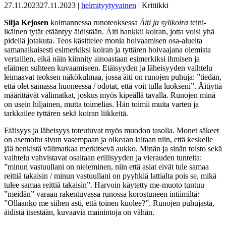
27.11.2023
27.11.2023
|
helmityytyvainen
| Kritiikki
Silja Kejosen
kolmannessa runoteoksessa
Äiti ja sylikoira
teini-
ikäinen tytär etääntyy äidistään. Äiti hankkii koiran, jotta voisi yhä
pidellä jotakuta. Teos käsittelee monia hoivaamisen osa-alueita
samanaikaisesti esimerkiksi koiran ja tyttären hoivaajana olemista
vertaillen, eikä näin kiinnity ainoastaan esimerkiksi ihmisen ja
eläimen suhteen kuvaamiseen. Etäisyyden ja läheisyyden vaihtelu
leimaavat teoksen näkökulmaa, jossa äiti on runojen puhuja: ”tiedän,
että olet samassa huoneessa / odotat, että voit tulla luokseni”. Äitiyttä
määrittävät välimatkat, joskus myös kipeällä tavalla. Runojen minä
on usein hiljainen, mutta toimelias. Hän toimii muita varten ja
tarkkailee tyttären sekä koiran liikkeitä.
Etäisyys ja läheisyys toteutuvat myös muodon tasolla. Monet säkeet
on asemoitu sivun vasempaan ja oikeaan laitaan niin, että keskelle
jää henkistä välimatkaa merkitsevä aukko. Minän ja sinän toisto sekä
vaihtelu vahvistavat osaltaan erillisyyden ja vierauden tunteita:
”minun vastuullani on nieleminen, niin että asiat eivät tule samaa
reittiä takaisin / minun vastuullani on pyyhkiä lattialta pois se, mikä
tulee samaa reittiä takaisin”. Harvoin käytetty me-muoto tuntuu
”meidän” varaan rakentuvassa runossa korostuneen intiimiltä:
”Ollaanko me siihen asti, että toinen kuolee?”. Runojen puhujasta,
äidistä itsestään, kuvaavia mainintoja on vähän.