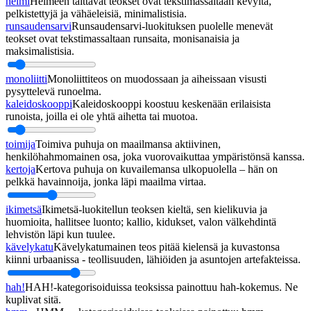
helmi
Helmeen taittavat teokset ovat tekstimassaltaan kevyitä,
pelkistettyjä ja vähäeleisiä, minimalistisia.
runsaudensarvi
Runsaudensarvi-luokituksen puolelle menevät
teokset ovat tekstimassaltaan runsaita, monisanaisia ja
maksimalistisia.
monoliitti
Monoliittiteos on muodossaan ja aiheissaan visusti
pysyttelevä runoelma.
kaleidoskooppi
Kaleidoskooppi koostuu keskenään erilaisista
runoista, joilla ei ole yhtä aihetta tai muotoa.
toimija
Toimiva puhuja on maailmansa aktiivinen,
henkilöhahmomainen osa, joka vuorovaikuttaa ympäristönsä kanssa.
kertoja
Kertova puhuja on kuvailemansa ulkopuolella – hän on
pelkkä havainnoija, jonka läpi maailma virtaa.
ikimetsä
Ikimetsä-luokitellun teoksen kieltä, sen kielikuvia ja
huomioita, hallitsee luonto; kallio, kidukset, valon välkehdintä
lehvistön läpi kun tuulee.
kävelykatu
Kävelykatumainen teos pitää kielensä ja kuvastonsa
kiinni urbaanissa - teollisuuden, lähiöiden ja asuntojen artefakteissa.
hah!
HAH!-kategorisoiduissa teoksissa painottuu hah-kokemus. Ne
kuplivat sitä.