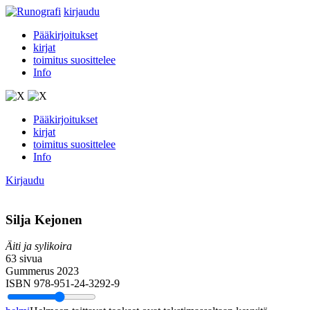
kirjaudu
Pääkirjoitukset
kirjat
toimitus suosittelee
Info
Pääkirjoitukset
kirjat
toimitus suosittelee
Info
Kirjaudu
Silja Kejonen
Äiti ja sylikoira
63 sivua
Gummerus 2023
ISBN 978-951-24-3292-9