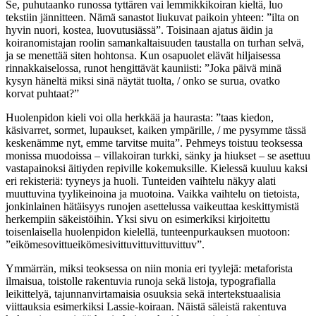
Se, puhutaanko runossa tyttären vai lemmikkikoiran kieltä, luo
tekstiin jännitteen. Nämä sanastot liukuvat paikoin yhteen: ”ilta on
hyvin nuori, kostea, luovutusiässä”. Toisinaan ajatus äidin ja
koiranomistajan roolin samankaltaisuuden taustalla on turhan selvä,
ja se menettää siten hohtonsa. Kun osapuolet elävät hiljaisessa
rinnakkaiselossa, runot hengittävät kauniisti: ”Joka päivä minä
kysyn häneltä miksi sinä näytät tuolta, / onko se surua, ovatko
korvat puhtaat?”
Huolenpidon kieli voi olla herkkää ja haurasta: ”taas kiedon,
käsivarret, sormet, lupaukset, kaiken ympärille, / me pysymme tässä
keskenämme nyt, emme tarvitse muita”. Pehmeys toistuu teoksessa
monissa muodoissa – villakoiran turkki, sänky ja hiukset – se asettuu
vastapainoksi äitiyden repiville kokemuksille. Kielessä kuuluu kaksi
eri rekisteriä: tyyneys ja huoli. Tunteiden vaihtelu näkyy alati
muuttuvina tyylikeinoina ja muotoina. Vaikka vaihtelu on tietoista,
jonkinlainen hätäisyys runojen asettelussa vaikeuttaa keskittymistä
herkempiin säkeistöihin. Yksi sivu on esimerkiksi kirjoitettu
toisenlaisella huolenpidon kielellä, tunteenpurkauksen muotoon:
”eikömesovittueikömesivittuvittuvittuvittuv”.
Ymmärrän, miksi teoksessa on niin monia eri tyylejä: metaforista
ilmaisua, toistolle rakentuvia runoja sekä listoja, typografialla
leikittelyä, tajunnanvirtamaisia osuuksia sekä intertekstuaalisia
viittauksia esimerkiksi Lassie-koiraan. Näistä säleistä rakentuva