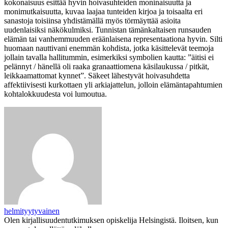
kokonaisuus esittää hyvin hoivasuhteiden moninaisuutta ja
monimutkaisuutta, kuvaa laajaa tunteiden kirjoa ja toisaalta eri
sanastoja toisiinsa yhdistämällä myös törmäyttää asioita
uudenlaisiksi näkökulmiksi. Tunnistan tämänkaltaisen runsauden
elämän tai vanhemmuuden eräänlaisena representaationa hyvin. Silti
huomaan nauttivani enemmän kohdista, jotka käsittelevät teemoja
jollain tavalla hallitummin, esimerkiksi symbolien kautta: ”äitisi ei
pelännyt / hänellä oli raaka granaattiomena käsilaukussa / pitkät,
leikkaamattomat kynnet”. Säkeet lähestyvät hoivasuhdetta
affektiivisesti kurkottaen yli arkiajattelun, jolloin elämäntapahtumien
kohtalokkuudesta voi lumoutua.
helmityytyvainen
Olen kirjallisuudentutkimuksen opiskelija Helsingistä. Iloitsen, kun