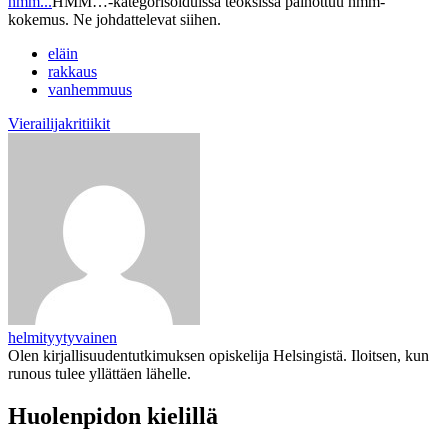
hmm...
HMM…-kategorisoiduissa teoksissa painottuu hmm-
kokemus. Ne johdattelevat siihen.
eläin
rakkaus
vanhemmuus
Vierailijakritiikit
helmityytyvainen
Olen kirjallisuudentutkimuksen opiskelija Helsingistä. Iloitsen, kun
runous tulee yllättäen lähelle.
Huolenpidon kielillä