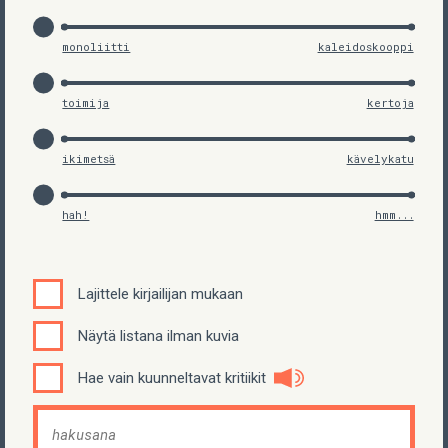
monoliitti
kaleidoskooppi
toimija
kertoja
ikimetsä
kävelykatu
hah!
hmm...
Lajittele kirjailijan mukaan
Näytä listana ilman kuvia
Hae vain kuunneltavat kritiikit