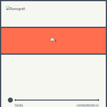
helmi
runsaudensarvi