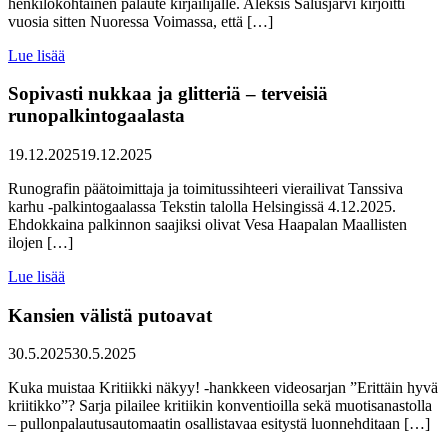
henkilökohtainen palaute kirjailijalle. Aleksis Salusjärvi kirjoitti
vuosia sitten Nuoressa Voimassa, että […]
Lue lisää
Sopivasti nukkaa ja glitteriä – terveisiä
runopalkintogaalasta
19.12.2025
19.12.2025
Runografin päätoimittaja ja toimitussihteeri vierailivat Tanssiva
karhu -palkintogaalassa Tekstin talolla Helsingissä 4.12.2025.
Ehdokkaina palkinnon saajiksi olivat Vesa Haapalan Maallisten
ilojen […]
Lue lisää
Kansien välistä putoavat
30.5.2025
30.5.2025
Kuka muistaa Kritiikki näkyy! -hankkeen videosarjan ”Erittäin hyvä
kriitikko”? Sarja pilailee kritiikin konventioilla sekä muotisanastolla
– pullonpalautusautomaatin osallistavaa esitystä luonnehditaan […]