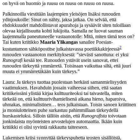
on hyvä on huomio ja ruusu on ruusu on ruusu on ruusu.
Palkinnoilla viestitään laajempien yleisöjen lisäksi runouden
ydinjoukoille: Sinut on nähty, jaksa jatkaa. On selvää, että
ehdokkuudet mahdollistavat apurahoja ja sysäävät siten tuloillaan
olevaa kirjallisuutta kohti lukijoita. Samalla ne luovat sauman
laajemmalla paneutuneelle vastaanotolle: Mitä, miten tämä teos on?
Tai kuten kriitikko
Maaria Ylikangas
sanailee Poesian-
2
kustantamon sähköpostitse julkaistavassa poetiikkakirjeessä
runouden vastaanoton merkityksestä: ”sievästi sanottuna: ei yksi
Runografi
kesää tee. Runouden ystävät usein sanovat, ettei
runouden tärkeyttä ymmärretä. Toisinaan vaikuttaa siltä, että juuri
muuta ei ymmärretäkään kuin tärkeys.”
Laura: Ja tärkeys tuottaa puolestaan herkästi samanmielisyyden
vaatimuksen. Havahduin jossain vaiheessa siihen, että saatan
kritiikeissäni ylistää kirjaa kulttuuriteoksi tai taivastella, miten
tärkeää on, että kulttuurivihamielisenä aikana hieno, haparoiva,
uhmakas, minimalistinen… teos julkaistaan. Toisin sanoen kriittinen
ja moniulotteinen puhe surkastuu pahimmillaan tärkeydellä
hurskasteluksi. Silloin tällöin aistin, että
Runografista
toivotaan
jonkinlaista myönteisten arvostelujen automaattia. Ikään kuin
kritiikki ei olisi syvintä rakkautta taiteeseen.
Lukemisen kriisi synnyttää tärkeyspuhetta teosten sisällöistä,