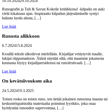
10.10.2024
29.10.2024
Runografin ja Tuli & Savun Kokeile kriitikkona! -kilpailu on auki
vielä lokakuun ajan. Inspiraatio kilpailun järjestämiselle syntyi
halusta luoda alusta, […]
Lue lisää
Runosta allikkoon
6.7.2024
15.8.2024
Kesällä tekstit ulkoilevat mielellään. Kirjailijat vetäytyvät maalle,
lukijat riippumattoon. Äkkiä näyttää siltä, että maamme jokaisesta
kunnasta löytyy kirjailijaresidenssi tai runofestivaali. […]
Lue lisää
On kevätsiivouksen aika
24.5.2024
19.3.2025
Toisen roska on toisen runo, sen tietää jokainen runoonsa maasta tai
keskustelupalstoilta materiaalia poiminut lyyrikko, joka osaa
hyödyntää runouden supervoimaa, […]