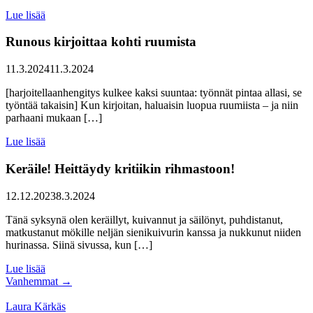
Lue lisää
Runous kirjoittaa kohti ruumista
11.3.2024
11.3.2024
[harjoitellaanhengitys kulkee kaksi suuntaa: työnnät pintaa allasi, se
työntää takaisin] Kun kirjoitan, haluaisin luopua ruumiista – ja niin
parhaani mukaan […]
Lue lisää
Keräile! Heittäydy kritiikin rihmastoon!
12.12.2023
8.3.2024
Tänä syksynä olen keräillyt, kuivannut ja säilönyt, puhdistanut,
matkustanut mökille neljän sienikuivurin kanssa ja nukkunut niiden
hurinassa. Siinä sivussa, kun […]
Lue lisää
Vanhemmat →
Laura Kärkäs