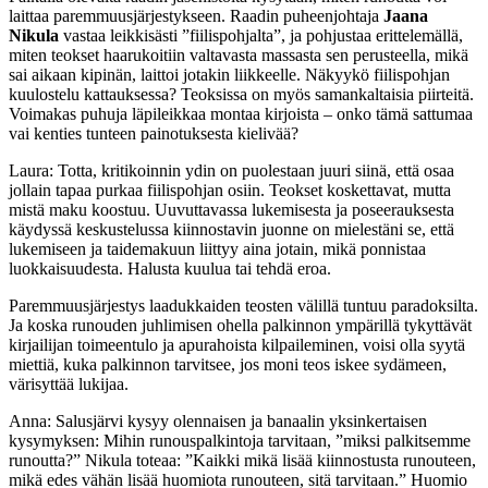
laittaa paremmuusjärjestykseen. Raadin puheenjohtaja
Jaana
Nikula
vastaa leikkisästi ”fiilispohjalta”, ja pohjustaa erittelemällä,
miten teokset haarukoitiin valtavasta massasta sen perusteella, mikä
sai aikaan kipinän, laittoi jotakin liikkeelle. Näkyykö fiilispohjan
kuulostelu kattauksessa? Teoksissa on myös samankaltaisia piirteitä.
Voimakas puhuja läpileikkaa montaa kirjoista – onko tämä sattumaa
vai kenties tunteen painotuksesta kielivää?
Laura: Totta, kritikoinnin ydin on puolestaan juuri siinä, että osaa
jollain tapaa purkaa fiilispohjan osiin. Teokset koskettavat, mutta
mistä maku koostuu. Uuvuttavassa lukemisesta ja poseerauksesta
käydyssä keskustelussa kiinnostavin juonne on mielestäni se, että
lukemiseen ja taidemakuun liittyy aina jotain, mikä ponnistaa
luokkaisuudesta. Halusta kuulua tai tehdä eroa.
Paremmuusjärjestys laadukkaiden teosten välillä tuntuu paradoksilta.
Ja koska runouden juhlimisen ohella palkinnon ympärillä tykyttävät
kirjailijan toimeentulo ja apurahoista kilpaileminen, voisi olla syytä
miettiä, kuka palkinnon tarvitsee, jos moni teos iskee sydämeen,
värisyttää lukijaa.
Anna: Salusjärvi kysyy olennaisen ja banaalin yksinkertaisen
kysymyksen: Mihin runouspalkintoja tarvitaan, ”miksi palkitsemme
runoutta?” Nikula toteaa: ”Kaikki mikä lisää kiinnostusta runouteen,
mikä edes vähän lisää huomiota runouteen, sitä tarvitaan.” Huomio