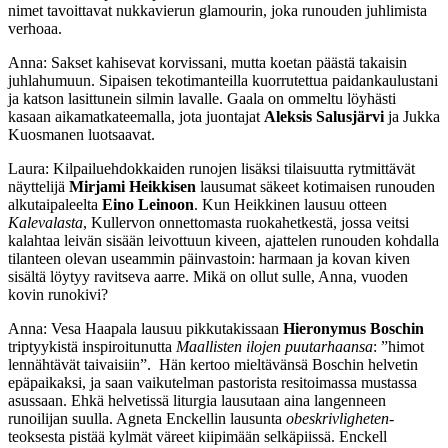
nimet tavoittavat nukkavierun glamourin, joka runouden juhlimista
verhoaa.
Anna: Sakset kahisevat korvissani, mutta koetan päästä takaisin
juhlahumuun. Sipaisen tekotimanteilla kuorrutettua paidankaulustani
ja katson lasittunein silmin lavalle. Gaala on ommeltu löyhästi
kasaan aikamatkateemalla, jota juontajat
Aleksis Salusjärvi
ja Jukka
Kuosmanen luotsaavat.
Laura: Kilpailuehdokkaiden runojen lisäksi tilaisuutta rytmittävät
näyttelijä
Mirjami Heikkisen
lausumat säkeet kotimaisen runouden
alkutaipaleelta
Eino Leinoon
. Kun Heikkinen lausuu otteen
Kalevalasta
, Kullervon onnettomasta ruokahetkestä, jossa veitsi
kalahtaa leivän sisään leivottuun kiveen, ajattelen runouden kohdalla
tilanteen olevan useammin päinvastoin: harmaan ja kovan kiven
sisältä löytyy ravitseva aarre. Mikä on ollut sulle, Anna, vuoden
kovin runokivi?
Anna: Vesa Haapala lausuu pikkutakissaan
Hieronymus Boschin
triptyykistä inspiroitunutta
Maallisten ilojen puutarhaansa
: ”himot
lennähtävät taivaisiin”. Hän kertoo mieltävänsä Boschin helvetin
epäpaikaksi, ja saan vaikutelman pastorista resitoimassa mustassa
asussaan. Ehkä helvetissä liturgia lausutaan aina langenneen
runoilijan suulla. Agneta Enckellin lausunta
obeskrivligheten
-
teoksesta pistää kylmät väreet kiipimään selkäpiissä. Enckell