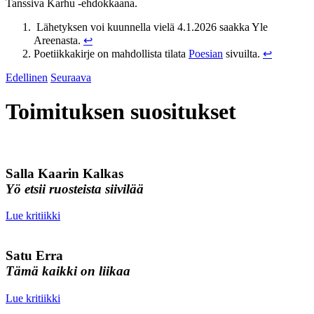
Tanssiva Karhu -ehdokkaana.
Lähetyksen voi kuunnella vielä 4.1.2026 saakka Yle
Areenasta.
↩︎
Poetiikkakirje on mahdollista tilata
Poesian
sivuilta.
↩︎
Edellinen
Seuraava
Toimituksen suositukset
Salla Kaarin Kalkas
Yö etsii ruosteista siivilää
Lue kritiikki
Satu Erra
Tämä kaikki on liikaa
Lue kritiikki