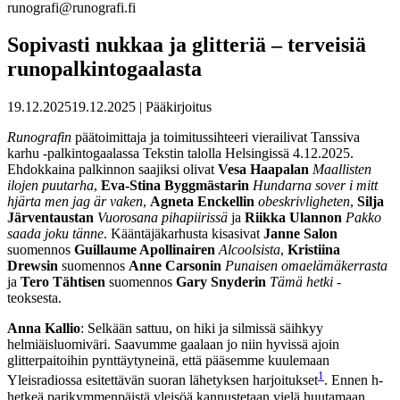
runografi@runografi.fi
Sopivasti nukkaa ja glitteriä – terveisiä
runopalkintogaalasta
19.12.2025
19.12.2025
| Pääkirjoitus
Runografin
päätoimittaja ja toimitussihteeri vierailivat Tanssiva
karhu -palkintogaalassa Tekstin talolla Helsingissä 4.12.2025.
Ehdokkaina palkinnon saajiksi olivat
Vesa Haapalan
Maallisten
ilojen puutarha
,
Eva-Stina Byggmästarin
Hundarna sover i mitt
hjärta men jag är vaken
,
Agneta Enckellin
obeskrivligheten
,
Silja
Järventaustan
Vuorosana pihapiirissä
ja
Riikka Ulannon
Pakko
saada joku tänne
. Kääntäjäkarhusta kisasivat
Janne Salon
suomennos
Guillaume Apollinairen
Alcoolsista
,
Kristiina
Drewsin
suomennos
Anne Carsonin
Punaisen omaelämäkerrasta
ja
Tero Tähtisen
suomennos
Gary Snyderin
Tämä hetki
-
teoksesta.
Anna Kallio
: Selkään sattuu, on hiki ja silmissä säihkyy
helmiäisluomiväri. Saavumme gaalaan jo niin hyvissä ajoin
glitterpaitoihin pynttäytyneinä, että pääsemme kuulemaan
1
Yleisradiossa esitettävän suoran lähetyksen harjoitukset
. Ennen h-
hetkeä parikymmenpäistä yleisöä kannustetaan vielä huutamaan