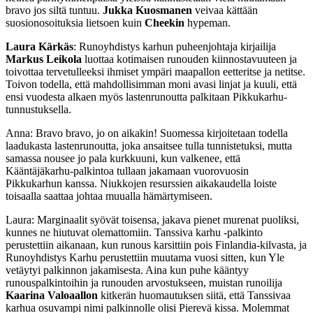
bravo jos siltä tuntuu.
Jukka Kuosmanen
veivaa kättään
suosionosoituksia lietsoen kuin
Cheekin
hypeman.
Laura Kärkäs
: Runoyhdistys karhun puheenjohtaja kirjailija
Markus
Leikola
luottaa kotimaisen runouden kiinnostavuuteen ja
toivottaa tervetulleeksi ihmiset ympäri maapallon eetteritse ja netitse.
Toivon todella, että mahdollisimman moni avasi linjat ja kuuli, että
ensi vuodesta alkaen myös lastenrunoutta palkitaan Pikkukarhu-
tunnustuksella.
Anna: Bravo bravo, jo on aikakin! Suomessa kirjoitetaan todella
laadukasta lastenrunoutta, joka ansaitsee tulla tunnistetuksi, mutta
samassa nousee jo pala kurkkuuni, kun valkenee, että
Kääntäjäkarhu-palkintoa tullaan jakamaan vuorovuosin
Pikkukarhun kanssa. Niukkojen resurssien aikakaudella loiste
toisaalla saattaa johtaa muualla hämärtymiseen.
Laura: Marginaalit syövät toisensa, jakava pienet murenat puoliksi,
kunnes ne hiutuvat olemattomiin. Tanssiva karhu -palkinto
perustettiin aikanaan, kun runous karsittiin pois Finlandia-kilvasta, ja
Runoyhdistys Karhu perustettiin muutama vuosi sitten, kun Yle
vetäytyi palkinnon jakamisesta. Aina kun puhe kääntyy
runouspalkintoihin ja runouden arvostukseen, muistan runoilija
Kaarina Valoaallon
kitkerän huomautuksen siitä, että Tanssivaa
karhua osuvampi nimi palkinnolle olisi Pierevä kissa. Molemmat