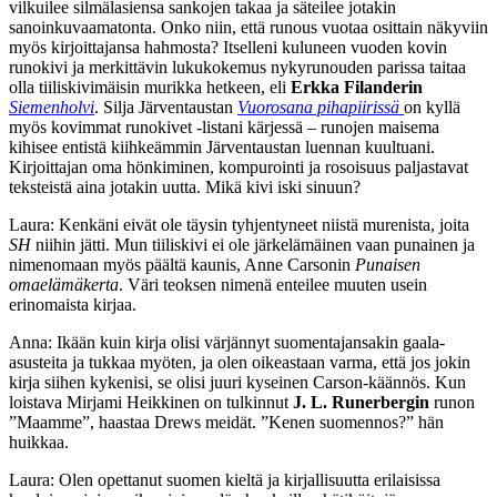
vilkuilee silmälasiensa sankojen takaa ja säteilee jotakin
sanoinkuvaamatonta. Onko niin, että runous vuotaa osittain näkyviin
myös kirjoittajansa hahmosta? Itselleni kuluneen vuoden kovin
runokivi ja merkittävin lukukokemus nykyrunouden parissa taitaa
olla tiiliskivimäisin murikka hetkeen, eli
Erkka Filanderin
Siemenholvi
. Silja Järventaustan
Vuorosana pihapiirissä
on kyllä
myös kovimmat runokivet -listani kärjessä – runojen maisema
kihisee entistä kiihkeämmin Järventaustan luennan kuultuani.
Kirjoittajan oma hönkiminen, kompurointi ja rosoisuus paljastavat
teksteistä aina jotakin uutta. Mikä kivi iski sinuun?
Laura: Kenkäni eivät ole täysin tyhjentyneet niistä murenista, joita
SH
niihin jätti. Mun tiiliskivi ei ole järkelämäinen vaan punainen ja
nimenomaan myös päältä kaunis, Anne Carsonin
Punaisen
omaelämäkerta
. Väri teoksen nimenä enteilee muuten usein
erinomaista kirjaa.
Anna: Ikään kuin kirja olisi värjännyt suomentajansakin gaala-
asusteita ja tukkaa myöten, ja olen oikeastaan varma, että jos jokin
kirja siihen kykenisi, se olisi juuri kyseinen Carson-käännös. Kun
loistava Mirjami Heikkinen on tulkinnut
J. L. Runerbergin
runon
”Maamme”, haastaa Drews meidät. ”Kenen suomennos?” hän
huikkaa.
Laura: Olen opettanut suomen kieltä ja kirjallisuutta erilaisissa