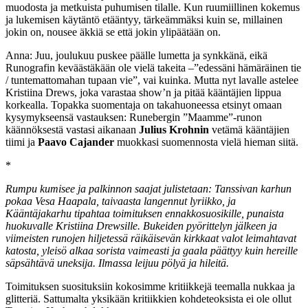
muodosta ja metkuista puhumisen tilalle. Kun ruumiillinen kokemus
ja lukemisen käytäntö etääntyy, tärkeämmäksi kuin se, millainen
jokin on, nousee äkkiä se että jokin ylipäätään on.
Anna: Juu, joulukuu puskee päälle lumetta ja synkkänä, eikä
Runografin keväästäkään ole vielä takeita ­–”edessäni hämäräinen tie
/ tuntemattomahan tupaan vie”, vai kuinka. Mutta nyt lavalle astelee
Kristiina Drews, joka varastaa show’n ja pitää kääntäjien lippua
korkealla. Topakka suomentaja on takahuoneessa etsinyt omaan
kysymykseensä vastauksen: Runebergin ”Maamme”-runon
käännöksestä vastasi aikanaan
Julius Krohnin
vetämä kääntäjien
tiimi ja
Paavo Cajander
muokkasi suomennosta vielä hieman siitä.
*
Rumpu kumisee ja palkinnon saajat julistetaan: Tanssivan karhun
pokaa Vesa Haapala, taivaasta langennut lyriikko, ja
Kääntäjakarhu tipahtaa toimituksen ennakkosuosikille, punaista
huokuvalle Kristiina Drewsille. Bukeiden pyörittelyn jälkeen ja
viimeisten runojen hiljetessä räikäisevän kirkkaat valot leimahtavat
katosta, yleisö alkaa sorista vaimeasti ja gaala päättyy kuin hereille
säpsähtävä uneksija. Ilmassa leijuu pölyä ja hileitä.
Toimituksen suosituksiin kokosimme kritiikkejä teemalla nukkaa ja
glitteriä. Sattumalta yksikään kritiikkien kohdeteoksista ei ole ollut