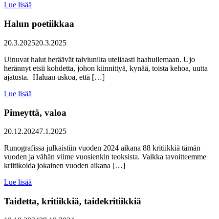
Lue lisää
Halun poetiikkaa
20.3.2025
20.3.2025
Uinuvat halut heräävät talviunilta uteliaasti haahuilemaan. Ujo
herännyt etsii kohdetta, johon kiinnittyä, kynää, toista kehoa, uutta
ajatusta. Haluan uskoa, että […]
Lue lisää
Pimeyttä, valoa
20.12.2024
7.1.2025
Runografissa julkaistiin vuoden 2024 aikana 88 kritiikkiä tämän
vuoden ja vähän viime vuosienkin teoksista. Vaikka tavoitteemme
kriitikoida jokainen vuoden aikana […]
Lue lisää
Taidetta, kritiikkiä, taidekritiikkiä