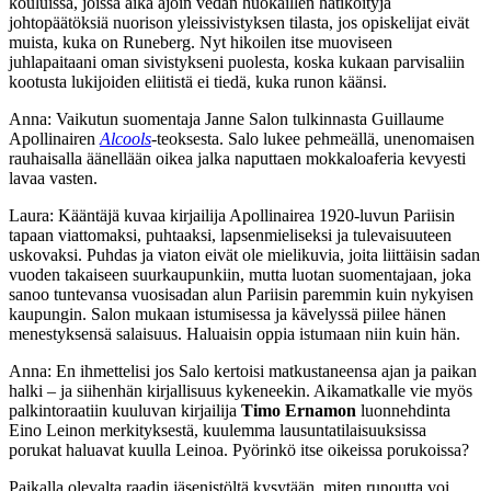
kouluissa, joissa aika ajoin vedän huokaillen hätiköityjä
johtopäätöksiä nuorison yleissivistyksen tilasta, jos opiskelijat eivät
muista, kuka on Runeberg. Nyt hikoilen itse muoviseen
juhlapaitaani oman sivistykseni puolesta, koska kukaan parvisaliin
kootusta lukijoiden eliitistä ei tiedä, kuka runon käänsi.
Anna: Vaikutun suomentaja Janne Salon tulkinnasta Guillaume
Apollinairen
Alcools
-teoksesta. Salo lukee pehmeällä, unenomaisen
rauhaisalla äänellään oikea jalka naputtaen mokkaloaferia kevyesti
lavaa vasten.
Laura: Kääntäjä kuvaa kirjailija Apollinairea 1920-luvun Pariisin
tapaan viattomaksi, puhtaaksi, lapsenmieliseksi ja tulevaisuuteen
uskovaksi. Puhdas ja viaton eivät ole mielikuvia, joita liittäisin sadan
vuoden takaiseen suurkaupunkiin, mutta luotan suomentajaan, joka
sanoo tuntevansa vuosisadan alun Pariisin paremmin kuin nykyisen
kaupungin. Salon mukaan istumisessa ja kävelyssä piilee hänen
menestyksensä salaisuus. Haluaisin oppia istumaan niin kuin hän.
Anna: En ihmettelisi jos Salo kertoisi matkustaneensa ajan ja paikan
halki – ja siihenhän kirjallisuus kykeneekin. Aikamatkalle vie myös
palkintoraatiin kuuluvan kirjailija
Timo Ernamon
luonnehdinta
Eino Leinon merkityksestä, kuulemma lausuntatilaisuuksissa
porukat haluavat kuulla Leinoa. Pyörinkö itse oikeissa porukoissa?
Paikalla olevalta raadin jäsenistöltä kysytään, miten runoutta voi