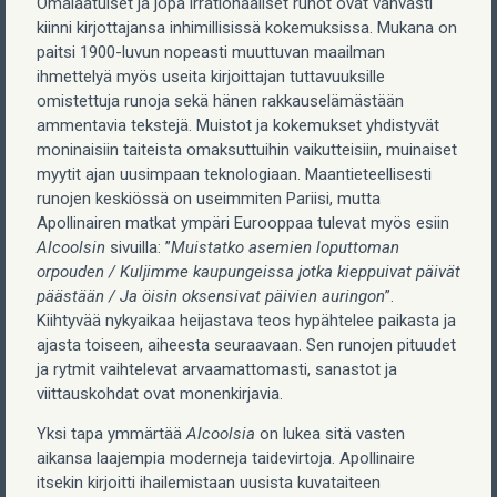
Omalaatuiset ja jopa irrationaaliset runot ovat vahvasti
kiinni kirjottajansa inhimillisissä kokemuksissa. Mukana on
paitsi 1900-luvun nopeasti muuttuvan maailman
ihmettelyä myös useita kirjoittajan tuttavuuksille
omistettuja runoja sekä hänen rakkauselämästään
ammentavia tekstejä. Muistot ja kokemukset yhdistyvät
moninaisiin taiteista omaksuttuihin vaikutteisiin, muinaiset
myytit ajan uusimpaan teknologiaan. Maantieteellisesti
runojen keskiössä on useimmiten Pariisi, mutta
Apollinairen matkat ympäri Eurooppaa tulevat myös esiin
Alcoolsin
sivuilla: ”
Muistatko asemien loputtoman
orpouden / Kuljimme kaupungeissa jotka kieppuivat päivät
päästään / Ja öisin oksensivat päivien auringon
”.
Kiihtyvää nykyaikaa heijastava teos hypähtelee paikasta ja
ajasta toiseen, aiheesta seuraavaan. Sen runojen pituudet
ja rytmit vaihtelevat arvaamattomasti, sanastot ja
viittauskohdat ovat monenkirjavia.
Yksi tapa ymmärtää
Alcoolsia
on lukea sitä vasten
aikansa laajempia moderneja taidevirtoja. Apollinaire
itsekin kirjoitti ihailemistaan uusista kuvataiteen