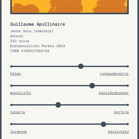
Guillaume Apollinaire
Janne Salo (kääntäjä)
Alcools
342 sivua
Kustannusliike Parkko 2024
ISBN 9789527302194
helmi
runsaudensarvi
monoliitti
kaleidoskooppi
toimija
kertoja
ikimetsä
kävelykatu