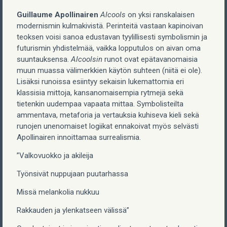
Guillaume Apollinairen
Alcools
on yksi ranskalaisen
modernismin kulmakivistä. Perinteitä vastaan kapinoivan
teoksen voisi sanoa edustavan tyylillisesti symbolismin ja
futurismin yhdistelmää, vaikka lopputulos on aivan oma
suuntauksensa.
Alcoolsin
runot ovat epätavanomaisia
muun muassa välimerkkien käytön suhteen (niitä ei ole).
Lisäksi runoissa esiintyy sekaisin lukemattomia eri
klassisia mittoja, kansanomaisempia rytmejä sekä
tietenkin uudempaa vapaata mittaa. Symbolisteilta
ammentava, metaforia ja vertauksia kuhiseva kieli sekä
runojen unenomaiset logiikat ennakoivat myös selvästi
Apollinairen innoittamaa surrealismia.
”Valkovuokko ja akileija
Työnsivät nuppujaan puutarhassa
Missä melankolia nukkuu
Rakkauden ja ylenkatseen välissä”