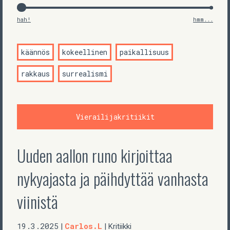
hah!
hmm...
käännös
kokeellinen
paikallisuus
rakkaus
surrealismi
Vierailijakritiikit
Uuden aallon runo kirjoittaa
nykyajasta ja päihdyttää vanhasta
viinistä
19.3.2025
Carlos.L
|
| Kritiikki