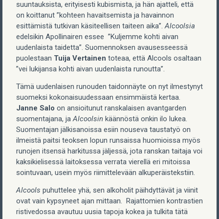
suuntauksista, erityisesti kubismista, ja hän ajatteli, että
on koittanut ”kohteen havaitsemista ja havainnon
esittämistä tutkivan käsiteellisen taiteen aika”.
Alcoolsia
edelsikin Apollinairen essee ”Kuljemme kohti aivan
uudenlaista taidetta”. Suomennoksen avausesseessä
puolestaan
Tuija Vertainen
toteaa, että Alcools osaltaan
”vei lukijansa kohti aivan uudenlaista runoutta”.
Tämä uudenlaisen runouden taidonnäyte on nyt ilmestynyt
suomeksi kokonaisuudessaan ensimmäistä kertaa.
Janne Salo
on ansioitunut ranskalaisen avantgarden
suomentajana, ja
Alcoolsin
käännöstä onkin ilo lukea.
Suomentajan jälkisanoissa esiin nouseva taustatyö on
ilmeistä paitsi teoksen lopun runsaissa huomioissa myös
runojen itsensä harkitussa jäljessä, jota ranskan taitaja voi
kaksikielisessä laitoksessa verrata vierellä eri mitoissa
sointuvaan, usein myös riimittelevään alkuperäistekstiin.
Alcools
puhuttelee yhä, sen alkoholit päihdyttävät ja viinit
ovat vain kypsyneet ajan mittaan. Rajattomien kontrastien
ristivedossa avautuu uusia tapoja kokea ja tulkita tätä