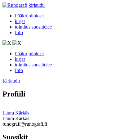
kirjaudu
Pääkirjoitukset
kirjat
toimitus suosittelee
Info
Pääkirjoitukset
kirjat
toimitus suosittelee
Info
Kirjaudu
Profiili
Laura Kärkäs
Laura Kärkäs
runografi@runografi.fi
Suosikit