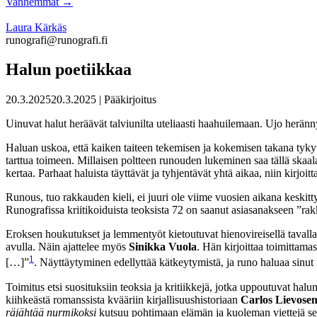
Vanhemmat →
Laura Kärkäs
runografi@runografi.fi
Halun poetiikkaa
20.3.2025
20.3.2025
| Pääkirjoitus
Uinuvat halut heräävät talviunilta uteliaasti haahuilemaan. Ujo herännyt
Haluan uskoa, että kaiken taiteen tekemisen ja kokemisen takana tykytt
tarttua toimeen. Millaisen poltteen runouden lukeminen saa tällä skaala
kertaa. Parhaat haluista täyttävät ja tyhjentävät yhtä aikaa, niin kirjoi
Runous, tuo rakkauden kieli, ei juuri ole viime vuosien aikana keskit
Runografissa kriitikoiduista teoksista 72 on saanut asiasanakseen ”r
Eroksen houkutukset ja lemmentyöt kietoutuvat hienovireisellä tavalla
avulla. Näin ajattelee myös
Sinikka Vuola
. Hän kirjoittaa toimittama
1
[…]”
. Näyttäytyminen edellyttää kätkeytymistä, ja runo haluaa sinut r
Toimitus etsi suosituksiin teoksia ja kritiikkejä, jotka uppoutuvat hal
kiihkeästä romanssista kvääriin kirjallisuushistoriaan
Carlos Lievose
räjähtää nurmikoksi
kutsuu pohtimaan elämän ja kuoleman viettejä se