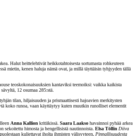
ukea. Halut heittelehtivät heikkotahtoisesta sortumasta rohkeuteen
sä mietin, kenen haluja nämä ovat, ja millä täyttäisin tyhjyyden tällä
 nouse teoskokonaisuuksien kantaviksi teemoiksi: vaikka kaikista
a sävyltä, 12 osumaa 285:stä.
jän tilan, hiljaisuuden ja prismaattisesti hajoavien merkitysten
äytä koko runoa, vaan käyttäytyy kuten muutkin runolliset elementit
alleen
Anna Kallion
kritiikissä.
Saara Laakso
havainnoi pyhää arkea
on sekoitettu himosta ja hengellisistä nautinnoista.
Elsa Töllin
Diiva
olestaan kuljettavat iholta ihmisten välisyyteen,
Pinnallisuudesta