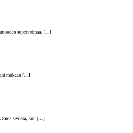
ä runouden supervoimaa, […]
rhaani mukaan […]
. Siinä sivussa, kun […]