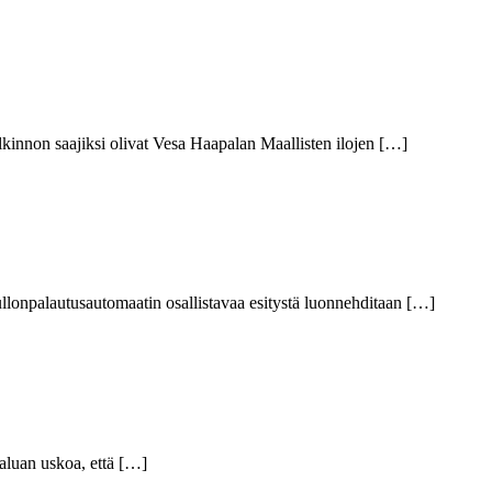
alkinnon saajiksi olivat Vesa Haapalan Maallisten ilojen […]
pullonpalautusautomaatin osallistavaa esitystä luonnehditaan […]
Haluan uskoa, että […]