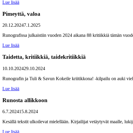
Lue lisää
Pimeyttä, valoa
20.12.2024
7.1.2025
Runografissa julkaistiin vuoden 2024 aikana 88 kritiikkiä tämän vuod
Lue lisää
Taidetta, kritiikkiä, taidekritiikkiä
10.10.2024
29.10.2024
Runografin ja Tuli & Savun Kokeile kriitikkona! -kilpailu on auki vielä
Lue lisää
Runosta allikkoon
6.7.2024
15.8.2024
Kesällä tekstit ulkoilevat mielellään. Kirjailijat vetäytyvät maalle, luk
Lue lisää