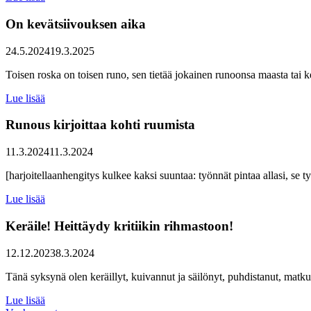
On kevätsiivouksen aika
24.5.2024
19.3.2025
Toisen roska on toisen runo, sen tietää jokainen runoonsa maasta tai
Lue lisää
Runous kirjoittaa kohti ruumista
11.3.2024
11.3.2024
[harjoitellaanhengitys kulkee kaksi suuntaa: työnnät pintaa allasi, se 
Lue lisää
Keräile! Heittäydy kritiikin rihmastoon!
12.12.2023
8.3.2024
Tänä syksynä olen keräillyt, kuivannut ja säilönyt, puhdistanut, matk
Lue lisää