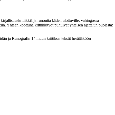
rjallisuuskritiikkiä ja runoutta käden ulottuville, vahingossa
iin. Yhteen koottuna kritiikkityöt puhuivat yhteisen ajattelun puolesta:
idän ja Runografin 14 muun kriitikon tekstit herättäköön