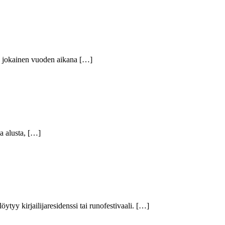
da jokainen vuoden aikana […]
da alusta, […]
öytyy kirjailijaresidenssi tai runofestivaali. […]