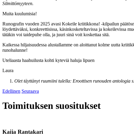
Silmittömyyteen.
Muita kuulumisia!
Runografin vuoden 2025 avasi Kokeile kriitikkona! -kilpailun päätösnäy
löydettäväksi, konkreettisissa, käsinkosketeltavissa ja kokeilevissa mu
tätäkin voi taidepuhe olla, ja juuri sinä voit koskettaa sitä.
Kaikessa hiljaisuudessa alustallamme on aloittanut kolme uutta kriiti
runohalunne!
Uteliaasta haahuilusta kohti kyteviä haluja lipuen
Laura
Olet täyttänyt ruumiini tulella: Eroottisen runouden antologia s
Edellinen
Seuraava
Toimituksen suositukset
Kaija Rantakari