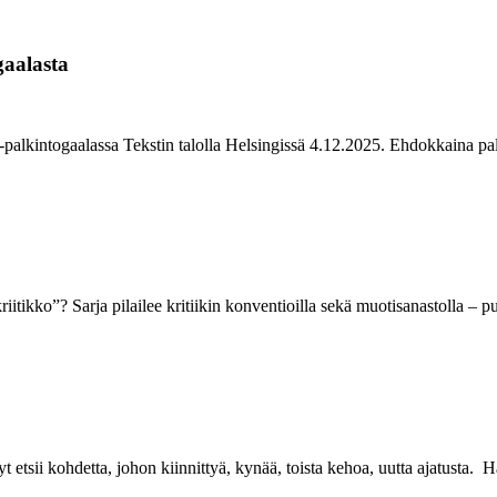
gaalasta
u -palkintogaalassa Tekstin talolla Helsingissä 4.12.2025. Ehdokkaina p
itikko”? Sarja pilailee kritiikin konventioilla sekä muotisanastolla – 
t etsii kohdetta, johon kiinnittyä, kynää, toista kehoa, uutta ajatusta. 