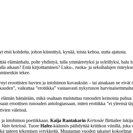
 etsii kohdetta, johon kiinnittyä, kynää, toista kehoa, uutta ajatusta.
ää elämänhalu, polte yhdistyä, tulla ymmärretyksi ja syleillyksi, halu l
lla aikaan? Entä kirjoittaminen? Luku-, ruoka- ja seksihalujen risteykses
ttaminenkin tekee.
tynyt eroottisten huvien ja intohimon kuvauksiin – tai ainakaan ne eivät
akkauden”, vaikuttaa ”erotiikka” vastaavasti nykyrunon harvinaisemmalt
 elämän hämärään, mikä osaltaan muistuttaa runouden keinoista puhua tyh
ssaan eroottisen runouden antologiassaan, miten erotiikka ”ei yleensä t
ivien väleissä.
un ja intohimon poetiikkaan.
Kaija Rantakarin
Kertosäe
flirttailee lukij
n
Vain heteissä.
Tuore
Hafez
-käännös päihdyttää kriitikon viinillä, joka 
kä taiteen tekemisen sytykkeitä. Muutaman vuoden takaiset kokoelmat pu