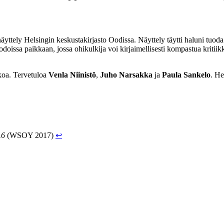
ttely Helsingin keskustakirjasto Oodissa. Näyttely täytti haluni tuoda ki
odoissa paikkaan, jossa ohikulkija voi kirjaimellisesti kompastua kritiikk
kkoa. Tervetuloa
Venla Niinistö
,
Juho Narsakka
ja
Paula Sankelo
. He
.6
(WSOY 2017)
↩︎