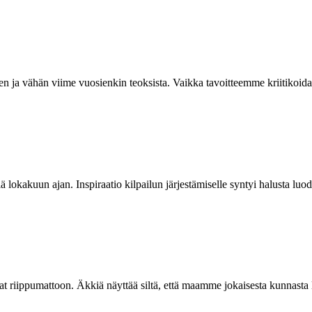
en ja vähän viime vuosienkin teoksista. Vaikka tavoitteemme kriitikoi
 lokakuun ajan. Inspiraatio kilpailun järjestämiselle syntyi halusta luo
ijat riippumattoon. Äkkiä näyttää siltä, että maamme jokaisesta kunnasta l