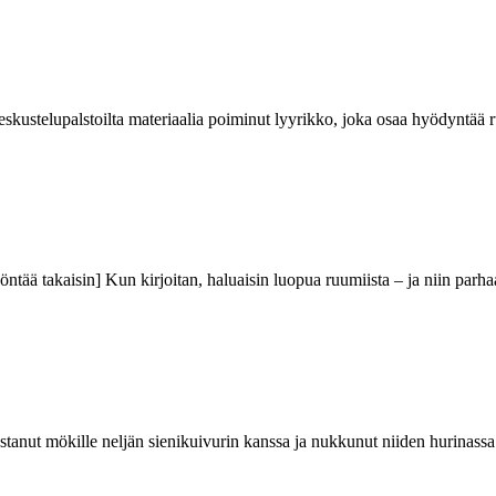
 keskustelupalstoilta materiaalia poiminut lyyrikko, joka osaa hyödyntä
työntää takaisin] Kun kirjoitan, haluaisin luopua ruumiista – ja niin pa
ustanut mökille neljän sienikuivurin kanssa ja nukkunut niiden hurinassa