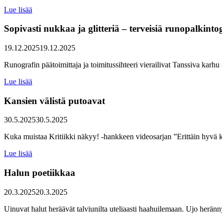
Lue lisää
Sopivasti nukkaa ja glitteriä – terveisiä runopalkinto
19.12.2025
19.12.2025
Runografin päätoimittaja ja toimitussihteeri vierailivat Tanssiva karh
Lue lisää
Kansien välistä putoavat
30.5.2025
30.5.2025
Kuka muistaa Kritiikki näkyy! -hankkeen videosarjan ”Erittäin hyvä kri
Lue lisää
Halun poetiikkaa
20.3.2025
20.3.2025
Uinuvat halut heräävät talviunilta uteliaasti haahuilemaan. Ujo heränny