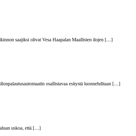
alkinnon saajiksi olivat Vesa Haapalan Maallisten ilojen […]
pullonpalautusautomaatin osallistavaa esitystä luonnehditaan […]
Haluan uskoa, että […]