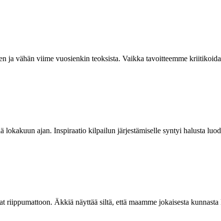
en ja vähän viime vuosienkin teoksista. Vaikka tavoitteemme kriitikoi
 lokakuun ajan. Inspiraatio kilpailun järjestämiselle syntyi halusta luo
ijat riippumattoon. Äkkiä näyttää siltä, että maamme jokaisesta kunnasta l