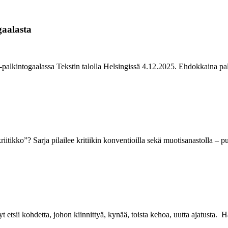
gaalasta
u -palkintogaalassa Tekstin talolla Helsingissä 4.12.2025. Ehdokkaina p
itikko”? Sarja pilailee kritiikin konventioilla sekä muotisanastolla – 
t etsii kohdetta, johon kiinnittyä, kynää, toista kehoa, uutta ajatusta. 