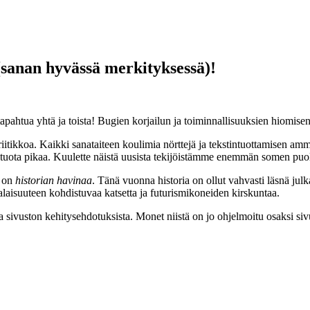
(sanan hyvässä merkityksessä)!
apahtua yhtä ja toista! Bugien korjailun ja toiminnallisuuksien hiomisen 
tikkoa. Kaikki sanataiteen koulimia nörttejä ja tekstintuottamisen amma
a tuota pikaa. Kuulette näistä uusista tekijöistämme enemmän somen puol
a on
historian havinaa
. Tänä vuonna historia on ollut vahvasti läsnä ju
alaisuuteen kohdistuvaa katsetta ja futurismikoneiden kirskuntaa.
a sivuston kehitysehdotuksista. Monet niistä on jo ohjelmoitu osaksi siv