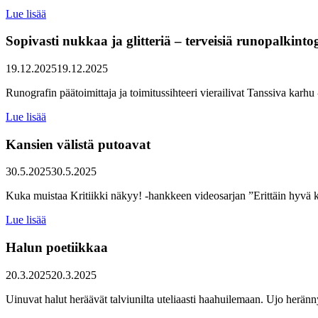
Lue lisää
Sopivasti nukkaa ja glitteriä – terveisiä runopalkinto
19.12.2025
19.12.2025
Runografin päätoimittaja ja toimitussihteeri vierailivat Tanssiva karh
Lue lisää
Kansien välistä putoavat
30.5.2025
30.5.2025
Kuka muistaa Kritiikki näkyy! -hankkeen videosarjan ”Erittäin hyvä kri
Lue lisää
Halun poetiikkaa
20.3.2025
20.3.2025
Uinuvat halut heräävät talviunilta uteliaasti haahuilemaan. Ujo heränny