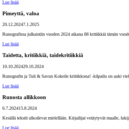
Lue lisää
Pimeyttä, valoa
20.12.2024
7.1.2025
Runografissa julkaistiin vuoden 2024 aikana 88 kritiikkiä tämän vuod
Lue lisää
Taidetta, kritiikkiä, taidekritiikkiä
10.10.2024
29.10.2024
Runografin ja Tuli & Savun Kokeile kriitikkona! -kilpailu on auki vielä
Lue lisää
Runosta allikkoon
6.7.2024
15.8.2024
Kesällä tekstit ulkoilevat mielellään. Kirjailijat vetäytyvät maalle, luk
Lue lisää