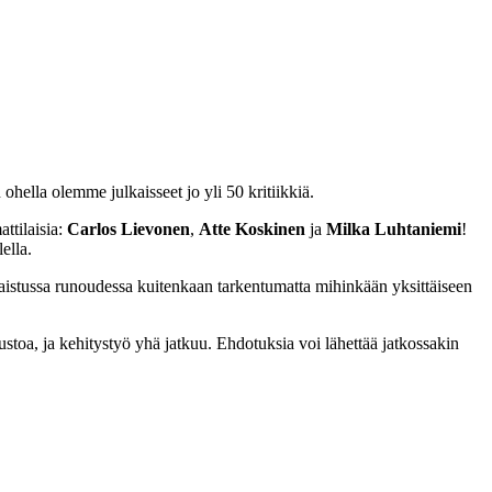
ohella olemme julkaisseet jo yli 50 kritiikkiä.
ttilaisia:
Carlos Lievonen
,
Atte Koskinen
ja
Milka Luhtaniemi
!
ella.
lkaistussa runoudessa kuitenkaan tarkentumatta mihinkään yksittäiseen
ustoa, ja kehitystyö yhä jatkuu. Ehdotuksia voi lähettää jatkossakin