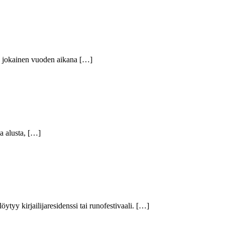
da jokainen vuoden aikana […]
da alusta, […]
öytyy kirjailijaresidenssi tai runofestivaali. […]