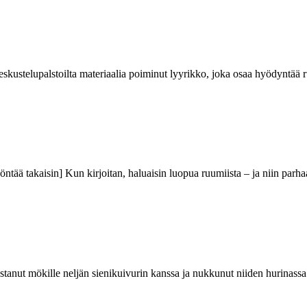
 keskustelupalstoilta materiaalia poiminut lyyrikko, joka osaa hyödyntä
työntää takaisin] Kun kirjoitan, haluaisin luopua ruumiista – ja niin pa
ustanut mökille neljän sienikuivurin kanssa ja nukkunut niiden hurinassa