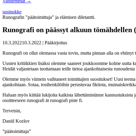
Vanhemmat →
susinukke
Runografin "päätoimittaja" ja elämisen diletantti.
Runografi on päässyt alkuun tömähdellen 
10.3.2022
10.3.2022
| Pääkirjoitus
Runografi on ollut olemassa vasta tovin, mutta pinnan alla on ehtinyt t
Uusien kritiikkien lisäksi olemme saaneet joukkoomme kolme uutta krii
Heidät valjastetaan tuottamaan teille tietoa ajankohtaisesta runoudest
Olemme myös viimein vaihtaneet toimittajien suositukset! Uusi teem
ajankohtaan. Sotaa, tosihenkilöihin perustuvaa fiktiota, muinaiskreikk
Haluan myös kiittää lukijoita kaikista lähettämistänne kannustuksista j
osoitteeseen runografi ät runografi piste fi.
Terveisin,
Daniil Kozlov
”päätoimittaja”