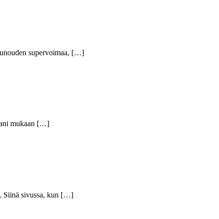
ä runouden supervoimaa, […]
rhaani mukaan […]
. Siinä sivussa, kun […]