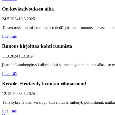
On kevätsiivouksen aika
24.5.2024
19.3.2025
Toisen roska on toisen runo, sen tietää jokainen runoonsa maasta tai
Lue lisää
Runous kirjoittaa kohti ruumista
11.3.2024
11.3.2024
[harjoitellaanhengitys kulkee kaksi suuntaa: työnnät pintaa allasi, se 
Lue lisää
Keräile! Heittäydy kritiikin rihmastoon!
12.12.2023
8.3.2024
Tänä syksynä olen keräillyt, kuivannut ja säilönyt, puhdistanut, matk
Lue lisää