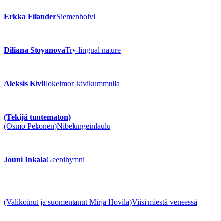
Erkka Filander
Siemenholvi
Diliana Stoyanova
Try-lingual nature
Aleksis Kivi
Ilokeimon kivikummulla
(Tekijä tuntematon)
(Osmo Pekonen)
Nibelungeinlaulu
Jouni Inkala
Geenihymni
(Valikoinut ja suomentanut Mirja Hovila)
Viisi miestä veneessä