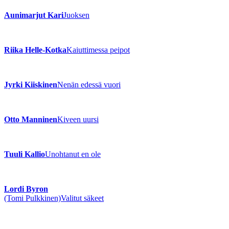
Aunimarjut Kari
Juoksen
Riika Helle-Kotka
Kaiuttimessa peipot
Jyrki Kiiskinen
Nenän edessä vuori
Otto Manninen
Kiveen uursi
Tuuli Kallio
Unohtanut en ole
Lordi Byron
(Tomi Pulkkinen)
Valitut säkeet