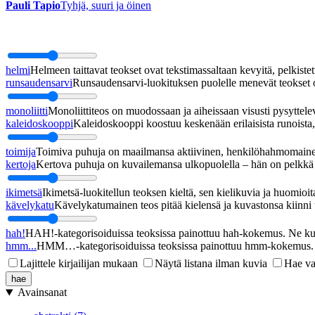
Pauli Tapio
Tyhjä, suuri ja öinen
helmi
Helmeen taittavat teokset ovat tekstimassaltaan kevyitä, pelkistett
runsaudensarvi
Runsaudensarvi-luokituksen puolelle menevät teokset ov
monoliitti
Monoliittiteos on muodossaan ja aiheissaan visusti pysyttel
kaleidoskooppi
Kaleidoskooppi koostuu keskenään erilaisista runoista, j
toimija
Toimiva puhuja on maailmansa aktiivinen, henkilöhahmomainen
kertoja
Kertova puhuja on kuvailemansa ulkopuolella – hän on pelkkä h
ikimetsä
Ikimetsä-luokitellun teoksen kieltä, sen kielikuvia ja huomioita
kävelykatu
Kävelykatumainen teos pitää kielensä ja kuvastonsa kiinni u
hah!
HAH!-kategorisoiduissa teoksissa painottuu hah-kokemus. Ne kupl
hmm...
HMM…-kategorisoiduissa teoksissa painottuu hmm-kokemus. Ne
Lajittele kirjailijan mukaan
Näytä listana ilman kuvia
Hae va
Avainsanat