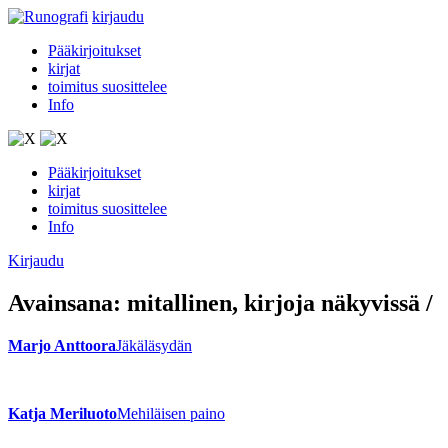
kirjaudu
Pääkirjoitukset
kirjat
toimitus suosittelee
Info
Pääkirjoitukset
kirjat
toimitus suosittelee
Info
Kirjaudu
Avainsana:
mitallinen
, kirjoja näkyvissä
/
Marjo Anttoora
Jäkäläsydän
Katja Meriluoto
Mehiläisen paino