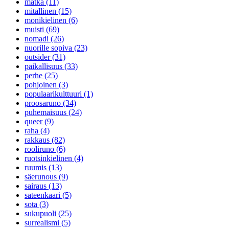
matka (11)
mitallinen (15)
monikielinen (6)
muisti (69)
nomadi (26)
nuorille sopiva (23)
outsider (31)
paikallisuus (33)
perhe (25)
pohjoinen (3)
populaarikulttuuri (1)
proosaruno (34)
puhemaisuus (24)
queer (9)
raha (4)
rakkaus (82)
rooliruno (6)
ruotsinkielinen (4)
ruumis (13)
säerunous (9)
sairaus (13)
sateenkaari (5)
sota (3)
sukupuoli (25)
surrealismi (5)