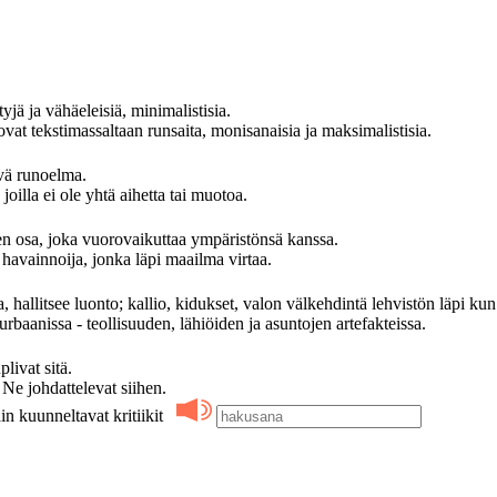
yjä ja vähäeleisiä, minimalistisia.
at tekstimassaltaan runsaita, monisanaisia ja maksimalistisia.
evä runoelma.
oilla ei ole yhtä aihetta tai muotoa.
 osa, joka vuorovaikuttaa ympäristönsä kanssa.
avainnoija, jonka läpi maailma virtaa.
, hallitsee luonto; kallio, kidukset, valon välkehdintä lehvistön läpi kun
rbaanissa - teollisuuden, lähiöiden ja asuntojen artefakteissa.
ivat sitä.
 johdattelevat siihen.
in kuunneltavat kritiikit