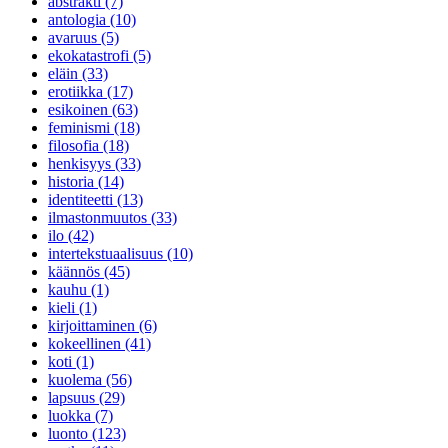
abstrakti (7)
antologia (10)
avaruus (5)
ekokatastrofi (5)
eläin (33)
erotiikka (17)
esikoinen (63)
feminismi (18)
filosofia (18)
henkisyys (33)
historia (14)
identiteetti (13)
ilmastonmuutos (33)
ilo (42)
intertekstuaalisuus (10)
käännös (45)
kauhu (1)
kieli (1)
kirjoittaminen (6)
kokeellinen (41)
koti (1)
kuolema (56)
lapsuus (29)
luokka (7)
luonto (123)