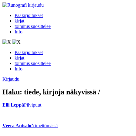
kirjaudu
Pääkirjoitukset
kirjat
toimitus suosittelee
Info
Pääkirjoitukset
kirjat
toimitus suosittelee
Info
Kirjaudu
Haku:
tiede
, kirjoja näkyvissä
/
Elli Leppä
Pilvipuut
Veera Antsalo
Nimettömästä