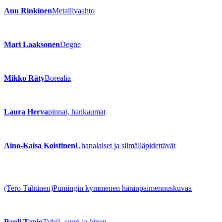
Anu Rinkinen
Metallivaahto
Mari Laaksonen
Degne
Mikko Räty
Borealia
Laura Herva
pinnat, hankaumat
Aino-Kaisa Koistinen
Uhanalaiset ja silmälläpidettävät
(Tero Tähtinen)
Pumingin kymmenen häränpaimennuskuvaa
Pauli Tapio
Tyhjä, suuri ja öinen