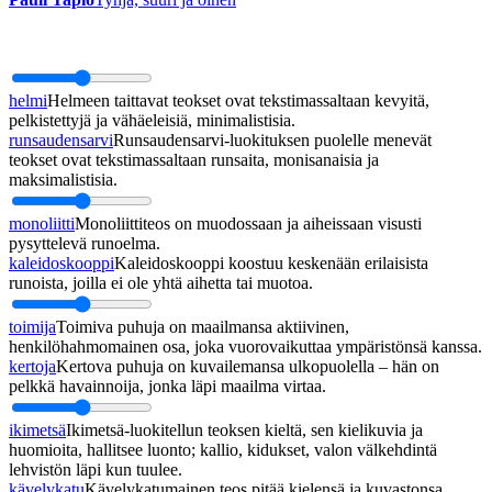
helmi
Helmeen taittavat teokset ovat tekstimassaltaan kevyitä,
pelkistettyjä ja vähäeleisiä, minimalistisia.
runsaudensarvi
Runsaudensarvi-luokituksen puolelle menevät
teokset ovat tekstimassaltaan runsaita, monisanaisia ja
maksimalistisia.
monoliitti
Monoliittiteos on muodossaan ja aiheissaan visusti
pysyttelevä runoelma.
kaleidoskooppi
Kaleidoskooppi koostuu keskenään erilaisista
runoista, joilla ei ole yhtä aihetta tai muotoa.
toimija
Toimiva puhuja on maailmansa aktiivinen,
henkilöhahmomainen osa, joka vuorovaikuttaa ympäristönsä kanssa.
kertoja
Kertova puhuja on kuvailemansa ulkopuolella – hän on
pelkkä havainnoija, jonka läpi maailma virtaa.
ikimetsä
Ikimetsä-luokitellun teoksen kieltä, sen kielikuvia ja
huomioita, hallitsee luonto; kallio, kidukset, valon välkehdintä
lehvistön läpi kun tuulee.
kävelykatu
Kävelykatumainen teos pitää kielensä ja kuvastonsa