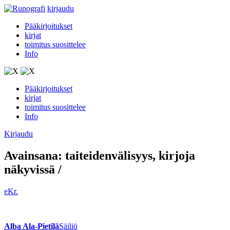
kirjaudu
Pääkirjoitukset
kirjat
toimitus suosittelee
Info
Pääkirjoitukset
kirjat
toimitus suosittelee
Info
Kirjaudu
Avainsana:
taiteidenvälisyys
, kirjoja
näkyvissä
/
eKr.
Alba Ala-Pietilä
Säiliö