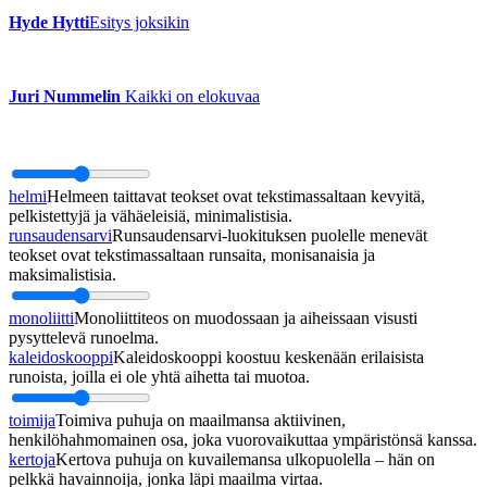
Hyde Hytti
Esitys joksikin
Juri Nummelin
Kaikki on elokuvaa
helmi
Helmeen taittavat teokset ovat tekstimassaltaan kevyitä,
pelkistettyjä ja vähäeleisiä, minimalistisia.
runsaudensarvi
Runsaudensarvi-luokituksen puolelle menevät
teokset ovat tekstimassaltaan runsaita, monisanaisia ja
maksimalistisia.
monoliitti
Monoliittiteos on muodossaan ja aiheissaan visusti
pysyttelevä runoelma.
kaleidoskooppi
Kaleidoskooppi koostuu keskenään erilaisista
runoista, joilla ei ole yhtä aihetta tai muotoa.
toimija
Toimiva puhuja on maailmansa aktiivinen,
henkilöhahmomainen osa, joka vuorovaikuttaa ympäristönsä kanssa.
kertoja
Kertova puhuja on kuvailemansa ulkopuolella – hän on
pelkkä havainnoija, jonka läpi maailma virtaa.