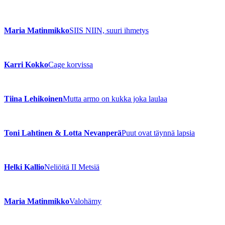
Maria Matinmikko
SIIS NIIN, suuri ihmetys
Karri Kokko
Cage korvissa
Tiina Lehikoinen
Mutta armo on kukka joka laulaa
Toni Lahtinen & Lotta Nevanperä
Puut ovat täynnä lapsia
Helki Kallio
Neliöitä II Metsiä
Maria Matinmikko
Valohämy