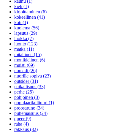
kauhu (1)
kieli (1)
kirjoittaminen (6)
kokeellinen (41)
koti (1)
kuolema (56)
lapsuus (29)
luokka (7)
luonto (123)
matka (11)
mitallinen (15)
monikielinen (6)
muisti (69)
nomadi (26)
nuorille sopiva (23)
outsider (31)
paikallisuus (33)
perhe (25)
pohjoinen (3)
populaarikulttuuri (1)
proosaruno (34)
puhemaisuus (24)
queer (9)
raha (4)
rakkaus (82)