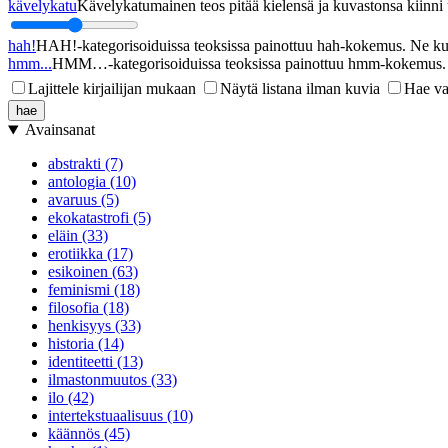
kävelykatu
Kävelykatumainen teos pitää kielensä ja kuvastonsa kiinni u
hah!
HAH!-kategorisoiduissa teoksissa painottuu hah-kokemus. Ne kupl
hmm...
HMM…-kategorisoiduissa teoksissa painottuu hmm-kokemus. Ne
Lajittele kirjailijan mukaan
Näytä listana ilman kuvia
Hae va
Avainsanat
abstrakti (7)
antologia (10)
avaruus (5)
ekokatastrofi (5)
eläin (33)
erotiikka (17)
esikoinen (63)
feminismi (18)
filosofia (18)
henkisyys (33)
historia (14)
identiteetti (13)
ilmastonmuutos (33)
ilo (42)
intertekstuaalisuus (10)
käännös (45)