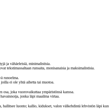
yjä ja vähäeleisiä, minimalistisia.
at tekstimassaltaan runsaita, monisanaisia ja maksimalistisia.
evä runoelma.
oilla ei ole yhtä aihetta tai muotoa.
 osa, joka vuorovaikuttaa ympäristönsä kanssa.
avainnoija, jonka läpi maailma virtaa.
, hallitsee luonto; kallio, kidukset, valon välkehdintä lehvistön läpi kun