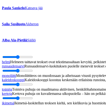
Paula Sankelo
Katoava jää
Saila Susiluoto
Akheron
Alba Ala-Pietilä
Säiliö
helmi
Helmeen taittavat teokset ovat tekstimassaltaan kevyitä, pelkistett
runsaudensarvi
Runsaudensarvi-luokituksen puolelle menevät teokset ov
monoliitti
Monoliittiteos on muodossaan ja aiheissaan visusti pysyttel
kaleidoskooppi
Kaleidoskooppi koostuu keskenään erilaisista runoista, j
toimija
Toimiva puhuja on maailmansa aktiivinen, henkilöhahmomainen
kertoja
Kertova puhuja on kuvailemansa ulkopuolella – hän on pelkkä h
ikimetsä
Ikimetsä-luokitellun teoksen kieltä, sen kielikuvia ja huomioita