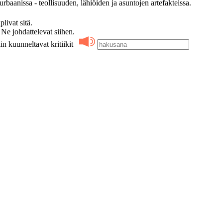
rbaanissa - teollisuuden, lähiöiden ja asuntojen artefakteissa.
ivat sitä.
 johdattelevat siihen.
in kuunneltavat kritiikit