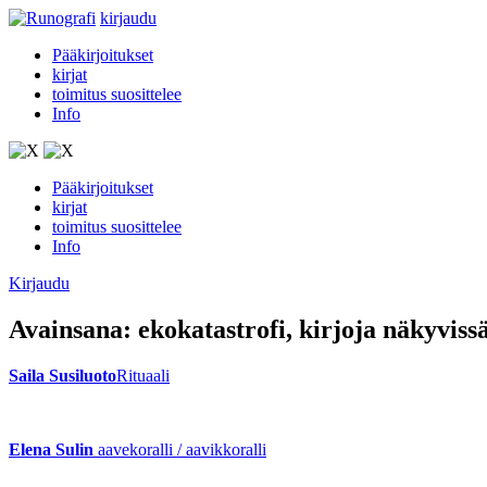
kirjaudu
Pääkirjoitukset
kirjat
toimitus suosittelee
Info
Pääkirjoitukset
kirjat
toimitus suosittelee
Info
Kirjaudu
Avainsana:
ekokatastrofi
, kirjoja näkyviss
Saila Susiluoto
Rituaali
Elena Sulin
aavekoralli / aavikkoralli